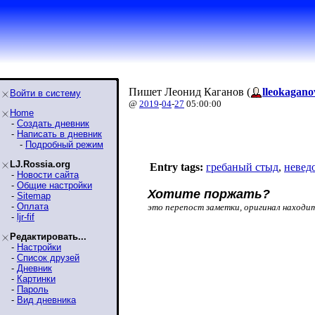
Пишет Леонид Каганов (
lleokagano
Войти в систему
@
2019
-
04
-
27
05:00:00
Home
-
Создать дневник
-
Написать в дневник
-
Подробный режим
LJ.Rossia.org
Entry tags:
гребаный стыд
,
невед
-
Новости сайта
-
Общие настройки
Хотите поржать?
-
Sitemap
-
Оплата
это перепост заметки, оригинал находи
-
ljr-fif
Редактировать...
-
Настройки
-
Список друзей
-
Дневник
-
Картинки
-
Пароль
-
Вид дневника