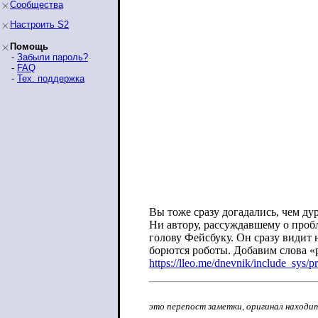
Сообщества
Настроить S2
Помощь
-
Забыли пароль?
-
FAQ
-
Тех. поддержка
Вы тоже сразу догадались, чем д
Ни автору, рассуждавшему о пробл
голову Фейсбуку. Он сразу видит 
борются роботы. Добавим слова «р
https://lleo.me/dnevnik/include_sys/p
это перепост заметки, оригинал находи