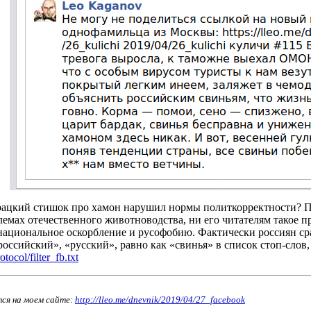
урацкий стишок про хамон нарушил нормы политкорректности? 
емах отечественного животноводства, ни его читателям такое пр
национальное оскорбление и русофобию. Фактически россиян сра
оссийский», «русский», равно как «свинья» в список стоп-слов
ro
tocol/filter_fb.txt
тся на моем сайте:
http://lleo.me/dnevnik/2019/04/27_facebo
ok