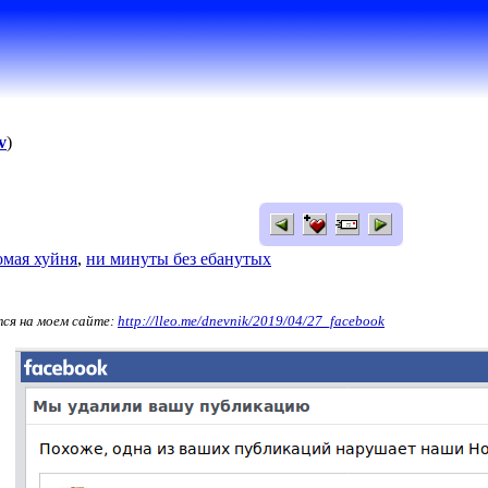
v
)
омая хуйня
,
ни минуты без ебанутых
тся на моем сайте:
http://lleo.me/dnevnik/2019/04/27_facebo
ok