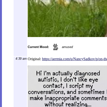
Current Mood:
amused
4:39 am
Original:
https://aermia.com/u/NancySadkov/p/on-t
h