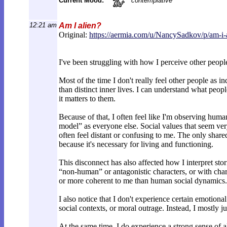
Current Mood:
contemplative
12:21 am
Am I alien?
Original:
https://aermia.com/u/NancySadkov/p/a
m-i-
I've been struggling with how I perceive other peopl
Most of the time I don't really feel other people as in
than distinct inner lives. I can understand what peopl
it matters to them.
Because of that, I often feel like I'm observing huma
model” as everyone else. Social values that seem very 
often feel distant or confusing to me. The only shared
because it's necessary for living and functioning.
This disconnect has also affected how I interpret sto
“non-human” or antagonistic characters, or with chara
or more coherent to me than human social dynamics.
I also notice that I don't experience certain emotiona
social contexts, or moral outrage. Instead, I mostly j
At the same time, I do experience a strong sense of a