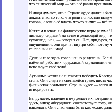
что физический мир — это всё равно произвольна
И люди думают, что в Стране чудес должен быт
доказательство того, что роли полностью выд
головы, словно её власть что-то значит — всё 
Котятам плевать на философские игры разума 
лицемер, сидящий на ветке и делающий вид, чт
сумасшедшие», — говорит он. Нет, придурок, т
ощущениями, они кричат ​​внутри себя, потому 
сенсорный кошмар!
Душа и тело здесь совершенно разделены. Белы
наёмный работник, одержимый карманными ча
использует своё тело!
Аутичные котята не пытаются победить Красную
стола. Они сидят на светящейся траве, шесть 
физическая реальность Страны чудес — всего 
игнорировать.
Вы думаете, падение в яму делает их потерянн
здесь, внизу, абсурдность соответствует тому, 
наплевать. Они счастливы быть как можно даль