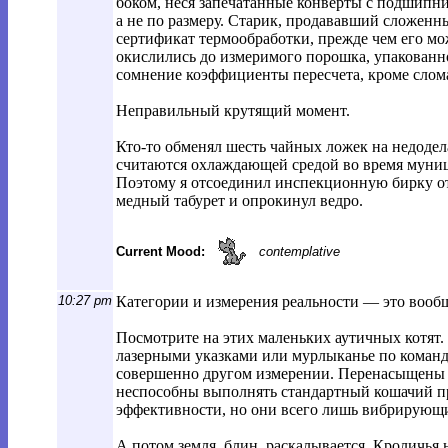
боком, неся запечатанные конверты с подшипни
а не по размеру. Старик, продававший сложенн
сертификат термообработки, прежде чем его мож
окислились до измеримого порошка, упакованно
сомнение коэффициенты пересчета, кроме слом
Неправильный крутящий момент.
Кто-то обменял шесть чайных ложек на недодел
считаются охлаждающей средой во время муниц
Поэтому я отсоединил инспекционную бирку от
медный табурет и опрокинул ведро.
Current Mood:
contemplative
10:27 pm
Категории и измерения реальности — это вообщ
Посмотрите на этих маленьких аутичных котят.
лазерными указками или мурлыканье по команд
совершенно другом измерении. Перенасыщены 
неспособны выполнять стандартный кошачий пр
эффективности, но они всего лишь вибрирующи
А потом земля, блин, раскалывается. Кроличья 