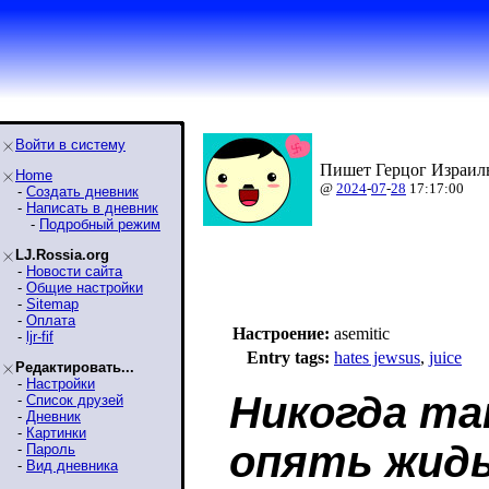
Войти в систему
Пишет Герцог Израиль
Home
@
2024
-
07
-
28
17:17:00
-
Создать дневник
-
Написать в дневник
-
Подробный режим
LJ.Rossia.org
-
Новости сайта
-
Общие настройки
-
Sitemap
-
Оплата
Настроение:
asemitic
-
ljr-fif
Entry tags:
hates jewsus
,
juice
Редактировать...
-
Настройки
Никогда та
-
Список друзей
-
Дневник
-
Картинки
опять жид
-
Пароль
-
Вид дневника