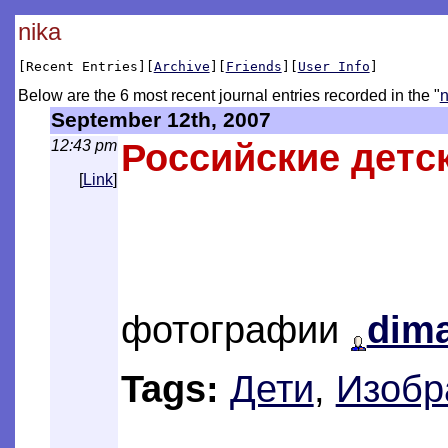
nika
[Recent Entries][
Archive
][
Friends
][
User Info
]
Below are the 6 most recent journal entries recorded in the "
n
September 12th, 2007
12:43 pm
Российские детс
[
Link
]
фотографии
dim
Tags:
Дети
,
Изобр