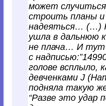
может случиться
строить планы и
надеяться… (…) К
ушла в дальнюю к
не плача… И тут 
с надписью:”14990
голове всплыло, к
девченками J (На
подняла такую же
“Разве это удар п