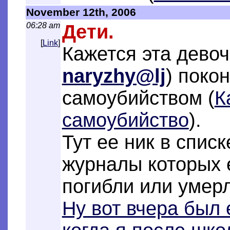
November 12th, 2006
06:28 am
Дети.
[
Link
]
Кажется эта девоч
naryzhy@lj
) поко
самоубийством (
К
самоубийство
).
Тут ее ник в списк
журналы которых е
погибли или умер
Ну вот вчера был