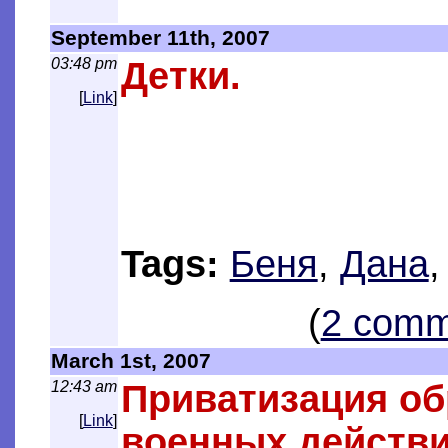
September 11th, 2007
03:48 pm
Детки.
[
Link
]
Tags:
Беня
,
Дана
(
2 comm
March 1st, 2007
12:43 am
Приватизация об
[
Link
]
военных действи