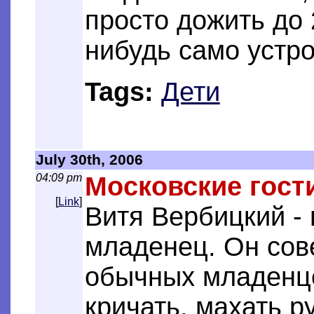
просто дожить до 
нибудь само устро
Tags:
Дети
July 30th, 2006
04:09 pm
Московские гост
[
Link
]
Витя Вербицкий -
младенец. Он сов
обычных младенц
кричать, махать р