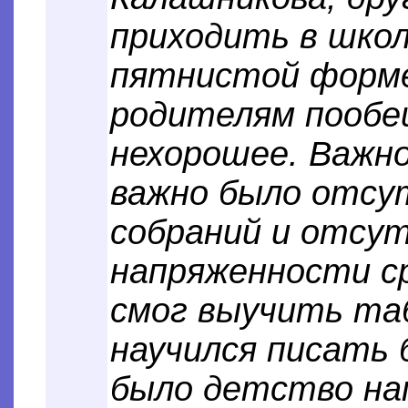
приходить в школ
пятнистой форме
родителям пообе
нехорошее. Важно
важно было отсу
собраний и отсут
напряженности ср
смог выучить таб
научился писать 
было детство на