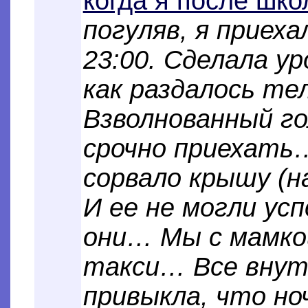
когда я после шк
погуляв, я приеха
23:00. Сделала ур
как раздалось тел
Взволнованный го
срочно приехать
сорвало крышу (н
И ее не могли усп
они… Мы с мамко
такси… Все внут
привыкла, что но