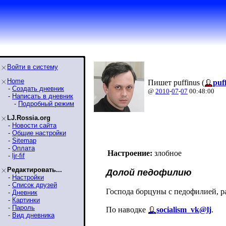
Войти в систему
Home
Пишет puffinus (
puf
-
Создать дневник
@
2010
-
07
-
07
00:48:00
-
Написать в дневник
-
Подробный режим
LJ.Rossia.org
-
Новости сайта
-
Общие настройки
-
Sitemap
-
Оплата
Настроение:
злобное
-
ljr-fif
Редактировать...
Долой педофилию
-
Настройки
-
Список друзей
Господа борцуны с педофилией, ра
-
Дневник
-
Картинки
-
Пароль
По наводке
socialism_vk@lj
.
-
Вид дневника