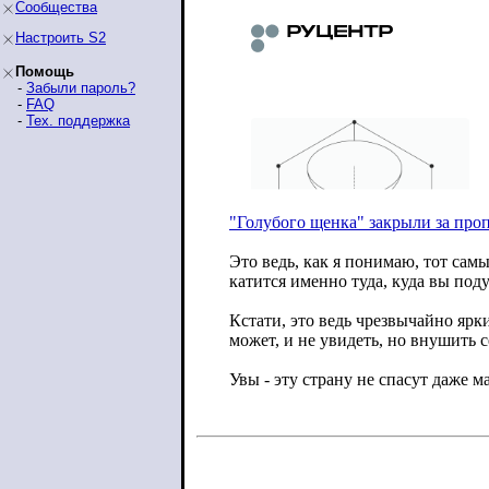
Сообщества
Настроить S2
Помощь
-
Забыли пароль?
-
FAQ
-
Тех. поддержка
"Голубого щенка" закрыли за про
Это ведь, как я понимаю, тот самы
катится именно туда, куда вы под
Кстати, это ведь чрезвычайно ярки
может, и не увидеть, но внушить с
Увы - эту страну не спасут даже м