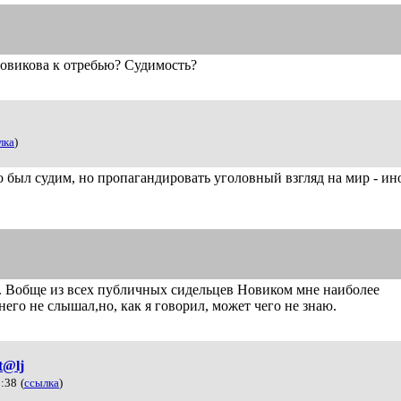
овикова к отребью? Судимость?
лка
)
о был судим, но пропагандировать уголовный взгляд на мир - ин
ю. Вобще из всех публичных сидельцев Новиком мне наиболее
его не слышал,но, как я говорил, может чего не знаю.
t@lj
8:38
(
ссылка
)