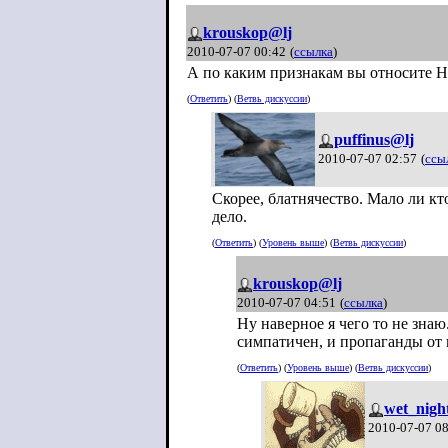
krouskop@lj
2010-07-07 00:42
(
ссылка
)
А по каким признакам вы относите Н
(
Ответить
) (
Ветвь дискуссии
)
puffinus@lj
2010-07-07 02:57
(
ссы
Скорее, блатнячество. Мало ли кт
дело.
(
Ответить
) (
Уровень выше
) (
Ветвь дискуссии
)
krouskop@lj
2010-07-07 04:51
(
ссылка
)
Ну наверное я чего то не зна
симпатичен, и пропаганды от н
(
Ответить
) (
Уровень выше
) (
Ветвь дискуссии
)
wet_nigh
2010-07-07 0