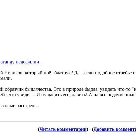
паганду педофилии
й Новиков, который поёт блатняк? Да... если подобное отребье с
умали.
й образчик быдлячества. Это в природе быдла: увидеть что-то "н
ебе, что увидел... И ну давить его, давить! А на все недоуменны
ассовые расстрелы.
(
Читать комментарии
) - (
Добавить коммент