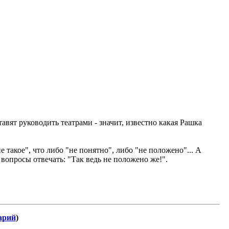
тавят руководить театрами - значит, известно какая Рашка
е такое", что либо "не понятно", либо "не положено"... А
е вопросы отвечать: "Так ведь не положено же!".
арий
)