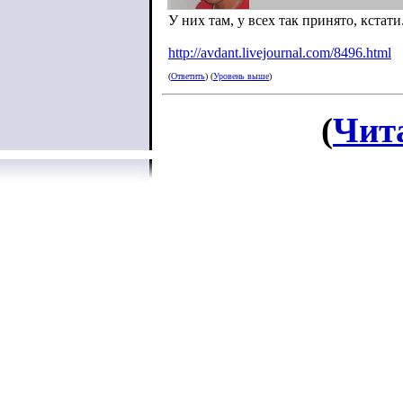
У них там, у всех так принято, кстати
http://avdant.livejournal.com/8496.h
tml
(
Ответить
) (
Уровень выше
)
(
Чит