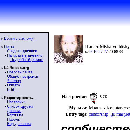
Войти в систему
Пишет Misha Verbitsky
Home
-
Создать дневник
@
2010
-
07
-
27
20:08:00
-
Написать в дневник
-
Подробный режим
LJ.Rossia.org
-
Новости сайта
-
Общие настройки
-
Sitemap
-
Оплата
-
ljr-fif
sick
Настроение:
Редактировать...
-
Настройки
-
Список друзей
Музыка:
Magma - Kohntarkosz
-
Дневник
Entry tags:
censorship
,
ljr
,
margret
-
Картинки
-
Пароль
-
Вид дневника
сообществ