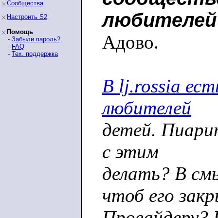
Сообщества
любителей
Настроить S2
Помощь
Адово.
-
Забыли пароль?
-
FAQ
-
Тех. поддержка
В lj.rossia е
любителей
детей. Пиарит
с этим
делать? В см
чтоб его зак
Провайдеру? 