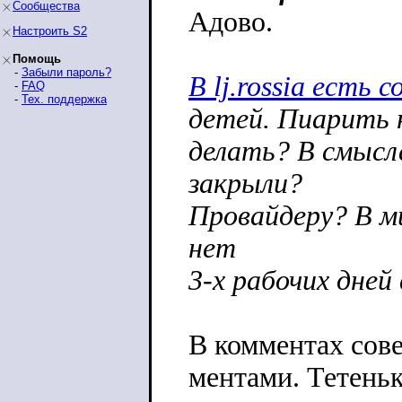
Сообщества
Адово.
Настроить S2
Помощь
-
Забыли пароль?
В lj.rossia есть
-
FAQ
-
Тех. поддержка
детей. Пиарить н
делать? В смысл
закрыли?
Провайдеру? В ми
нет
3-х рабочих дней
В комментах сове
ментами. Тетеньк