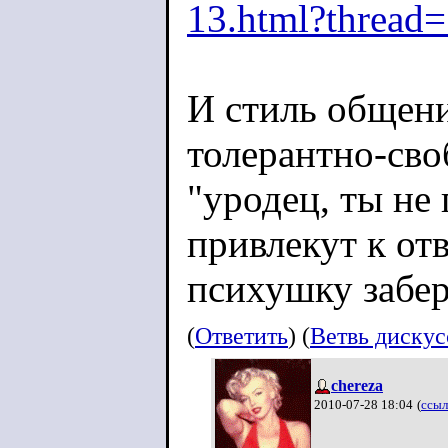
13.html?thread
И стиль общени
толерантно-сво
"уродец, ты не 
привлекут к отв
психушку забер
(
Ответить
) (
Ветвь диску
chereza
2010-07-28 18:04
(
ссыл