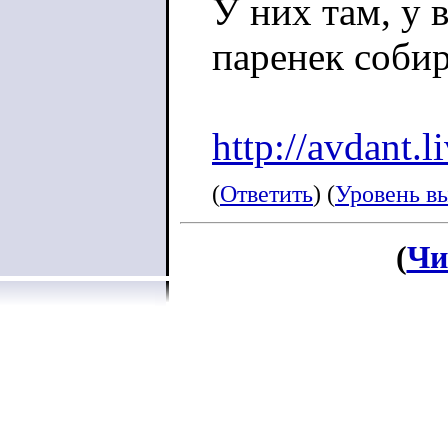
У них там, у в
паренек собир
http://avdant.
(
Ответить
) (
Уровень в
(
Чи