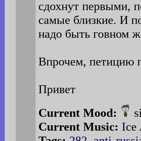
сдохнут первыми, п
самые близкие. И п
надо быть говном ж
Впрочем, петицию 
Привет
Current Mood:
s
Current Music:
Ice
Tags:
282
,
anti-russi