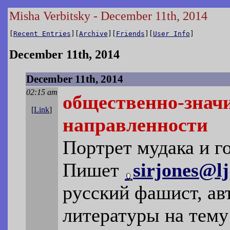
Misha Verbitsky - December 11th, 2014
[
Recent Entries
][
Archive
][
Friends
][
User Info
]
December 11th, 2014
December 11th, 2014
02:15 am
общественно-знач
[
Link
]
направленности
Портрет мудака и г
Пишет
sirjones@lj
русский фашист, ав
литературы на тему