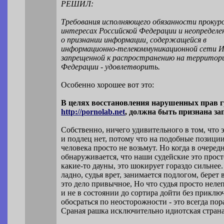
РЕШИЛ:
Требования исполняющего обязанности прокур
интересах Российской Федерации и неопределен
о признании информации, содержащейся в
информационно-телекоммуникационной сети 
запрещенной к распространению на территори
Федерации - удовлетворить.
Особенно хорошее вот это:
В целях восстановления нарушенных прав г
http://pornolab.net
, должна быть признана з
Собственно, ничего удивительного в том, что 
и подлец нет, потому что на подобные позици
человека просто не возьмут. Но когда в очеред
обнаруживается, что наши судейские это прост
какие-то дауны, это шокирует гораздо сильнее.
ладно, судья врет, занимается подлогом, берет 
это дело привычное, Но что судья просто неле
и не в состоянии до сортира дойти без приклю
обосраться по неосторожности - это всегда пор
Сраная рашка исключительно идиотская страна