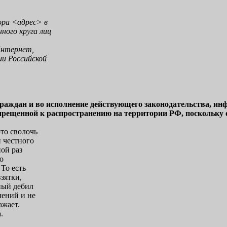
ора <адрес> в
ного круга лиц
Интернет,
и Российской
раждан и во исполнение действующего законодательства, ин
апрещенной к распространению на территории РФ, поскольку 
это сволочь
и честного
ной раз
о
 То есть
взятки,
пый дебил
чений и не
ажает.
.