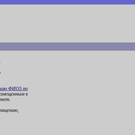
.
а
ению ФИО5 по
размещенным в
рнет.
бращению,