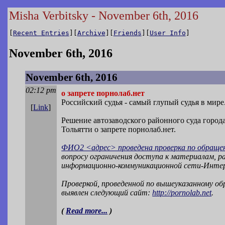
Misha Verbitsky - November 6th, 2016
[
Recent Entries
][
Archive
][
Friends
][
User Info
]
November 6th, 2016
November 6th, 2016
02:12 pm
о запрете порнолаб.нет
Российский судья - самый глупый судья в мире
[
Link
]
Решение автозаводского районного суда город
Тольятти о запрете порнолаб.нет.
ФИО2 <адрес> проведена проверка по обращ
вопросу ограничения доступа к материалам, 
информационно-коммуникационной сети-Инте
Проверкой, проведенной по вышеуказанному о
выявлен следующий сайт:
http://pornolab.net
.
(
Read more...
)