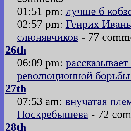
01:51 pm:
лучше б кобз
02:57 pm:
Генрих Иваны
слюнявчиков
- 77 comm
26th
06:09 pm:
рассказывает
революционной борьб
27th
07:53 am:
внучатая пле
Поскребышева
- 72 co
28th