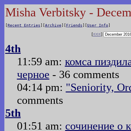
Misha Verbitsky - Dece
[
Recent Entries
][
Archive
][
Friends
][
User Info
]
[
<<<
]
4th
11:59 am:
комса пиздил
черное
- 36 comments
04:14 pm:
"Seniority, Ord
comments
5th
01:51 am:
сочинение о 