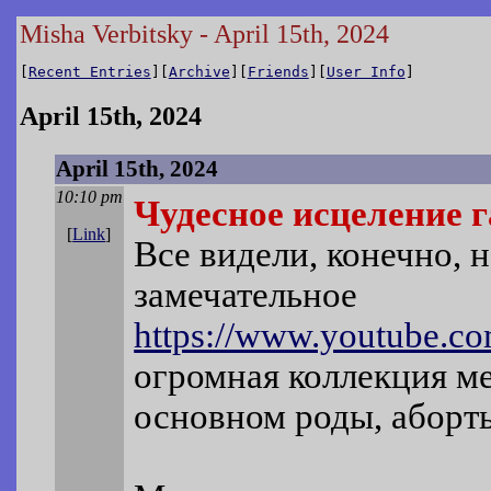
Misha Verbitsky - April 15th, 2024
[
Recent Entries
][
Archive
][
Friends
][
User Info
]
April 15th, 2024
April 15th, 2024
10:10 pm
Чудесное исцеление 
[
Link
]
Все видели, конечно, н
замечательное
https://www.youtube.
огромная коллекция м
основном роды, аборт