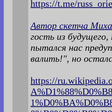
https://t.me/russ_ori
Автор скетча Миха
гость из будущего,
пытался нас предуп
валить!", но остал
https://ru.wikipedi
A%D1%88%D0%B
1%D0%BA%D0%B