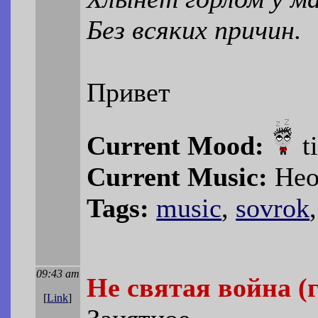
Без всяких причин.
Привет
Current Mood:
t
Current Music:
Неор
Tags:
music
,
sovrok
09:43 am
Не святая война (
[
Link
]