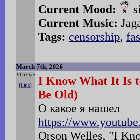
Current Mood:
s
Current Music:
Jaga
Tags:
censorship
,
fa
March 7th, 2026
10:53 pm
I Know What It Is 
[
Link
]
Be Old)
О какое я нашел
https://www.youtub
Orson Welles, "I Kn