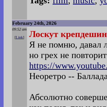
Tags:
film
,
music
,
y
February 24th, 2026
09:52 am
Лоскут крепдешин
[
Link
]
Я не помню, давал л
но грех не повторит
https://www.youtub
Неоретро -- Баллад
Абсолютно соверше