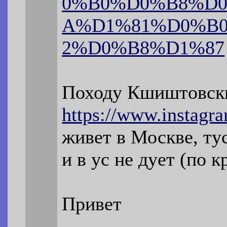
0%B0%D0%B8%D
A%D1%81%D0%B
2%D0%B8%D1%87
Походу Кшиштовский
https://www.instagr
живет в Москве, ту
и в ус не дует (по 
Привет