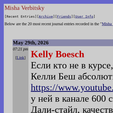
Misha Verbitsky
[Recent Entries][
Archive
][
Friends
][
User Info
]
Below are the 20 most recent journal entries recorded in the "
Misha 
May 29th, 2026
07:21 pm
Kelly Boesch
[
Link
]
Если кто не в курсе
Келли Беш абсолют
https://www.youtub
у ней в канале 600
Дали-стайл, качест