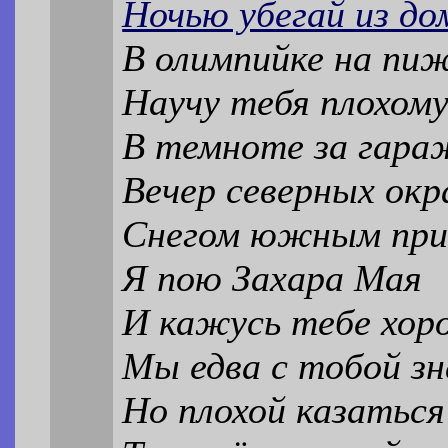
Ночью убегай из до
В олимпийке на пи
Научу тебя плохом
В темноте за гара
Вечер северных окр
Снегом южным при
Я пою Захара Мая
И кажусь тебе хор
Мы едва с тобой з
Но плохой казаться