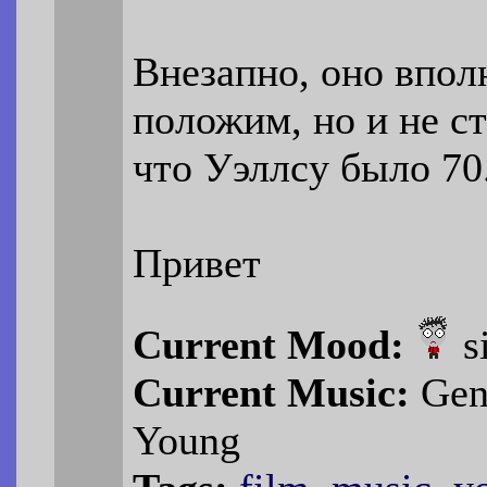
Внезапно, оно вполн
положим, но и не с
что Уэллсу было 70
Привет
Current Mood:
s
Current Music:
Gene
Young