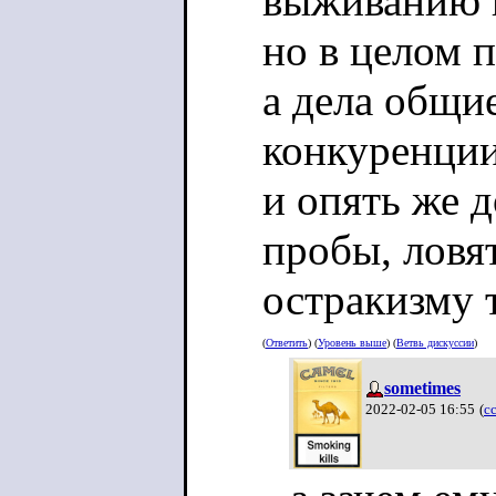
выживанию и
но в целом п
а дела общи
конкуренци
и опять же 
пробы, ловя
остракизму 
(
Ответить
) (
Уровень выше
) (
Ветвь дискуссии
)
sometimes
2022-02-05 16:55
(
с