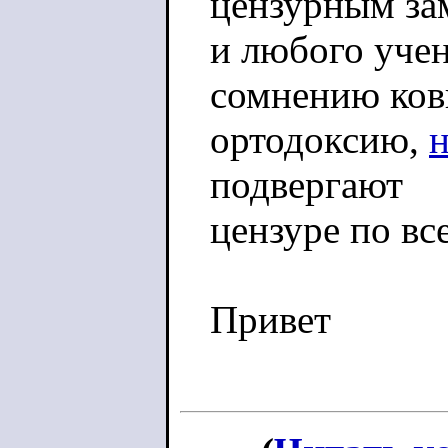
цензурным за
и любого учен
сомнению ко
ортодоксию,
подвергают
цензуре по вс
Привет