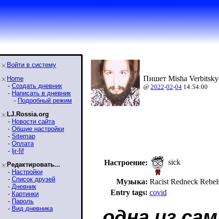
Войти в систему
Пишет Misha Verbitsky
Home
-
Создать дневник
@
2022
-
02
-
04
14:54:00
-
Написать в дневник
-
Подробный режим
LJ.Rossia.org
-
Новости сайта
-
Общие настройки
-
Sitemap
-
Оплата
-
ljr-fif
sick
Настроение:
Редактировать...
-
Настройки
-
Список друзей
Музыка:
Racist Redneck Reb
-
Дневник
Entry tags:
covid
-
Картинки
-
Пароль
-
Вид дневника
одна из са