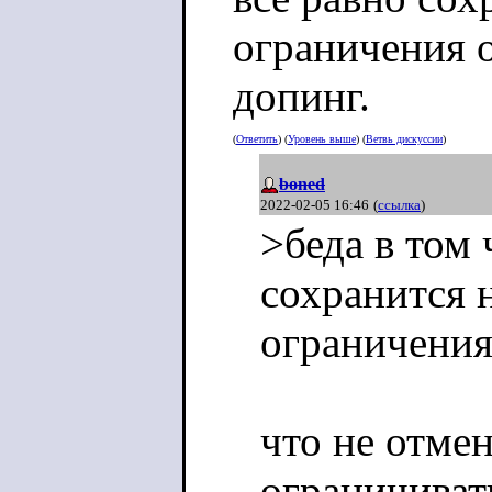
ограничения о
допинг.
(
Ответить
) (
Уровень выше
) (
Ветвь дискуссии
)
boned
2022-02-05 16:46
(
ссылка
)
>беда в том 
сохранится 
ограничения
что не отме
ограничиват