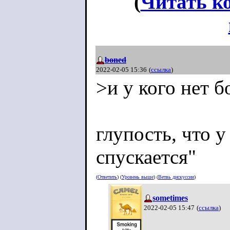
(
Читать к
boned
2022-02-05 15:36
(
ссылка
)
>и у кого нет б
глупость, что у
спускается"
(
Ответить
) (
Уровень выше
) (
Ветвь дискуссии
)
sometimes
2022-02-05 15:47
(
ссылка
)