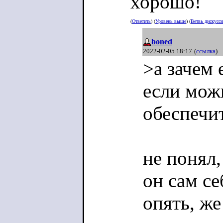
хорошо!
(
Ответить
) (
Уровень выше
) (
Ветвь дискусс
boned
2022-02-05 18:17
(
ссылка
)
>а зачем
если мож
обеспечи
не понял,
он сам с
опять, же