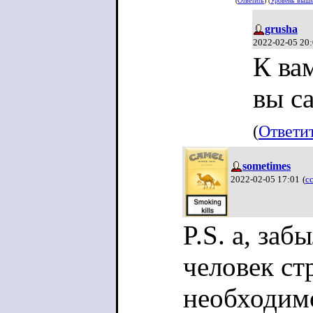
(
Ответить
) (
Уровень выш
grusha
2022-02-05 20
К ва
вы с
(
Ответи
sometimes
2022-02-05 17:01
(
с
P.S. а, заб
человек ст
необходим