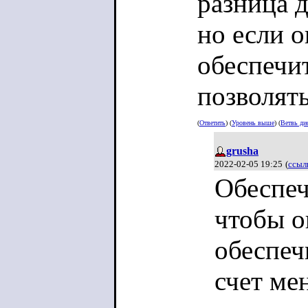
разница 
но если о
обеспечит
позволят
(
Ответить
) (
Уровень выше
) (
Ветвь ди
grusha
2022-02-05 19:25
(
ссыл
Обеспеч
чтобы о
обеспечи
счет ме