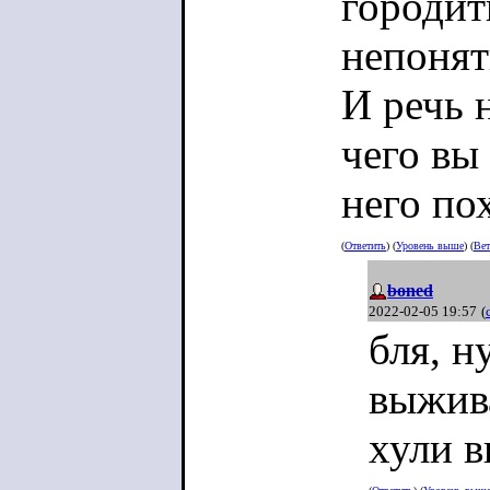
городит
непонят
И речь н
чего вы 
него по
(
Ответить
) (
Уровень выше
) (
Вет
boned
2022-02-05 19:57
(
бля, н
выжив
хули в