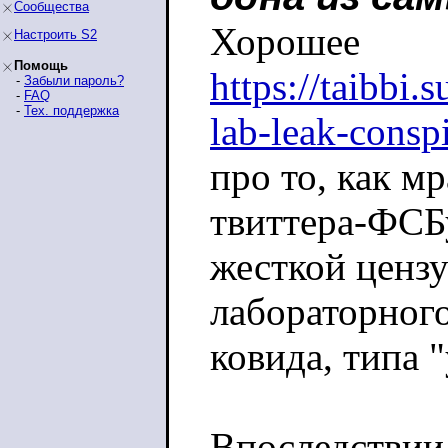
Сообщества
Хорошее
Настроить S2
Помощь
https://taibbi.
-
Забыли пароль?
-
FAQ
-
Тех. поддержка
lab-leak-consp
про то, как мр
твиттера-ФСБ
жесткой ценз
лабораторног
ковида, типа 
Впоследствии 