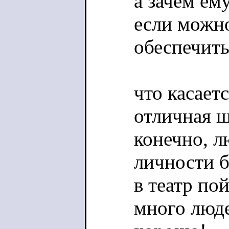
а зачем ем
если можн
обеспечить
что касаетс
отличная ш
конечно, 
личности б
в театр по
много люде