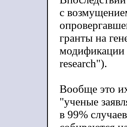
с возмущение
опровергавше
гранты на ген
модификации в
research").
Вообще это и
"ученые заяв
в 99% случаев