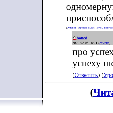
одномерну
приспособ
(
Ответить
) (
Уровень выше
) (
Ветвь дискусс
boned
2022-02-05 18:21
(
ссылка
)
про успех
успеху ше
(
Ответить
) (
Уро
(
Чит