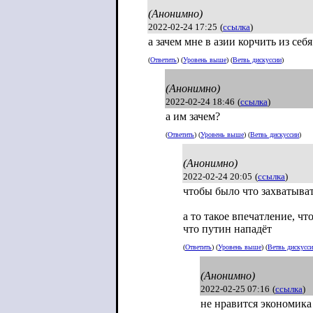
(Анонимно)
2022-02-24 17:25
(
ссылка
)
а зачем мне в азии корчить из себ
(
Ответить
) (
Уровень выше
) (
Ветвь дискуссии
)
(Анонимно)
2022-02-24 18:46
(
ссылка
)
а им зачем?
(
Ответить
) (
Уровень выше
) (
Ветвь дискуссии
)
(Анонимно)
2022-02-24 20:05
(
ссылка
)
чтобы было что захватыва
а то такое впечатление, ч
что путин нападёт
(
Ответить
) (
Уровень выше
) (
Ветвь дискусс
(Анонимно)
2022-02-25 07:16
(
ссылка
)
не нравится экономик