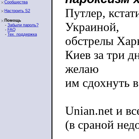
Сообщества
Путлер, кстат
Настроить S2
Помощь
Украиной,
-
Забыли пароль?
-
FAQ
-
Тех. поддержка
обстрелы Харь
Киев за три д
желаю
им сдохнуть 
Unian.net и в
(в сраной нед