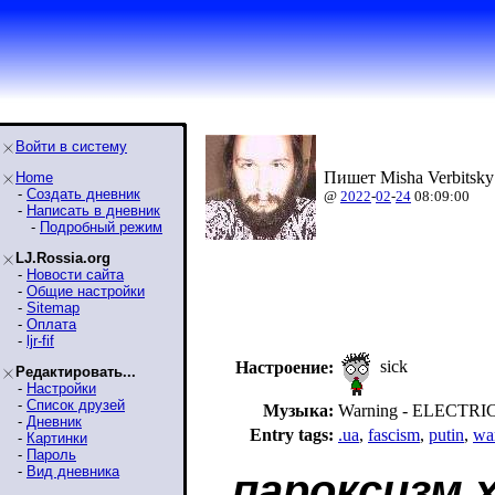
Войти в систему
Пишет Misha Verbitsky
Home
-
Создать дневник
@
2022
-
02
-
24
08:09:00
-
Написать в дневник
-
Подробный режим
LJ.Rossia.org
-
Новости сайта
-
Общие настройки
-
Sitemap
-
Оплата
-
ljr-fif
sick
Настроение:
Редактировать...
-
Настройки
-
Список друзей
Музыка:
Warning - ELECTRI
-
Дневник
Entry tags:
.ua
,
fascism
,
putin
,
wa
-
Картинки
-
Пароль
-
Вид дневника
пароксизм 