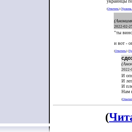
украинцы п
(
Ответить
) (
Уровен
(Аноним
2022-02-2
"ты вино
и вот - о
(
Ответить
) (
Ур
сдо
(Ано
2022-
И опя
И ле
И пле
Нам н
(
Ответи
(
Чит