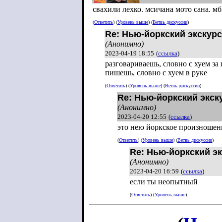
свахили лехко. мсичана мото сана. м
(
Ответить
) (
Уровень выше
) (
Ветвь дискуссии
)
Re: Нью-йоркский экскурс
(Анонимно)
2023-04-19 18:55
(
ссылка
)
разговариваешь, словно с хуем за
пишешь, словно с хуем в руке
(
Ответить
) (
Уровень выше
) (
Ветвь дискуссии
)
Re: Нью-йоркский экск
(Анонимно)
2023-04-20 12:55
(
ссылка
)
это нею йоркское произношен
(
Ответить
) (
Уровень выше
) (
Ветвь дискуссии
)
Re: Нью-йоркский эк
(Анонимно)
2023-04-20 16:59
(
ссылка
)
если ты неопытный
(
Ответить
) (
Уровень выше
)