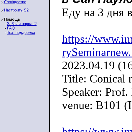
Сообщества
Еду на 3 дня 
Настроить S2
Помощь
-
Забыли пароль?
-
FAQ
-
Тех. поддержка
https://www.i
rySeminarnew
2023.04.19 (16
Title: Conical
Speaker: Prof.
venue: B101 
https://www.im