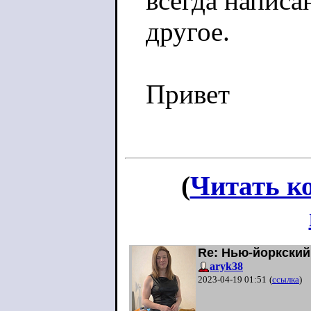
всегда написа
другое.
Привет
(
Читать к
Re: Нью-йоркский
aryk38
2023-04-19 01:51
(
ссылка
)