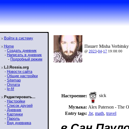
Войти в систему
Пишет Misha Verbitsky
Home
-
Создать дневник
@
2023
-
04
-
17
19:08:00
-
Написать в дневник
-
Подробный режим
LJ.Rossia.org
-
Новости сайта
-
Общие настройки
-
Sitemap
-
Оплата
-
ljr-fif
sick
Настроение:
Редактировать...
-
Настройки
-
Список друзей
Музыка:
Alex Paterson - The 
-
Дневник
Entry tags:
.br
,
math
,
travel
-
Картинки
-
Пароль
-
Вид дневника
в Сан Паул