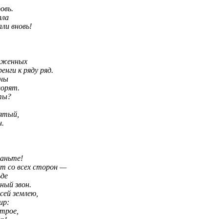
овь.
пла
али вновь!
жженных
нги к ряду ряд.
нны
ворят.
ты?
ятый,
н.
таньте!
т со всех сторон —
ьде
ный звон.
сей землею,
ир:
втрое,