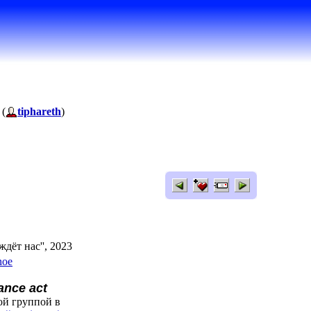
 (
tiphareth
)
дёт нас'', 2023
noe
ance act
ой группой в