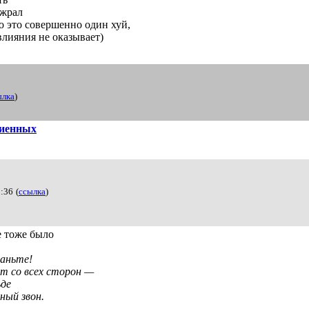
 жрал
но это совершенно один хуй,
влияния не оказывает)
ылка
)
биенных
3:36
(
ссылка
)
е тоже было
таньте!
т со всех сторон —
ьде
ный звон.