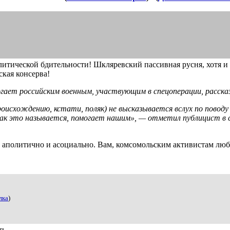
литической бдительности! Шкляревский пассивная русня, хотя и
ская консерва!
гает российским военным, участвующим в спецоперации, расска
оисхождению, кстати, поляк) не высказывается вслух по поводу
 как это называется, помогает нашим», — отметил публицист в с
 аполитично и асоциально. Вам, комсомольским активистам люби
лка
)
ть