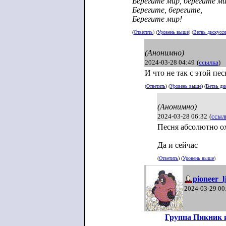
Берегите мир, берегите ми
Берегите, берегите,
Берегите мир!
(
Ответить
) (
Уровень выше
) (
Ветвь дискусс
(Анонимно)
2024-03-28 04:49
(
ссылка
)
И что не так с этой пе
(
Ответить
) (
Уровень выше
) (
Ветвь ди
(Анонимно)
2024-03-28 06:32
(
ссыл
Песня абсолютно ох
Да и сейчас
(
Ответить
) (
Уровень выше
)
pioneer_l
2024-03-29 00
Группа Пикник 