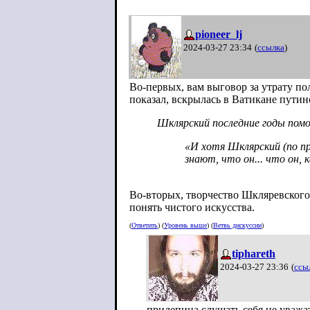
pioneer_lj
2024-03-27 23:34
(
ссылка
)
Во-первых, вам выговор за утрату по
показал, вскрылась в Ватикане путин
Шклярский последние годы помо
«И хотя Шклярский (по пр
знают, что он... что он,
Во-вторых, творчество Шкляревского
понять чистого искусства.
(
Ответить
) (
Уровень выше
) (
Ветвь дискуссии
)
tiphareth
2024-03-27 23:36
(
ссы
прилепина слушать себя не уважа