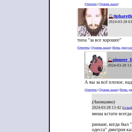
(
Ответить
) (
Уровень выше
)
tiphareth
2024-03-28 0
типа "за все хорошее"
(
Ответить
) (
Уровень выше
) (
Ветвь дискусс
pioneer_l
2024-03-28 13
А вы за всё плохое, над
(
Ответить
) (
Уровень выше
) (
Ветвь ди
(Анонимно)
2024-03-28 13:42
(
ссыл
миша кстати всегда
раньше, когда был 
одесса" дмитрия ка