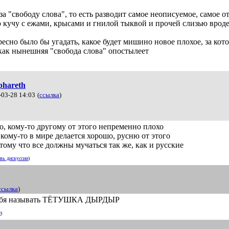
за "свободу слова", то есть разводит самое неописуемое, самое о
кучу с ежами, крысами и гнилой тыквой и прочей слизью вроде
ресно было бы угадать, какое будет мишино новое плохое, за кот
 как нынешняя "свобода слова" опостылеет
iphareth
-03-28 14:03
(
ссылка
)
о, кому-то другому от этого непременно плохо
 кому-то в мире делается хорошо, русню от этого
тому что все должны мучаться так же, как и русские
вь дискуссии
)
ссылка
)
тебя называть ТЁТУШКА ДЫРДЫР
е
)