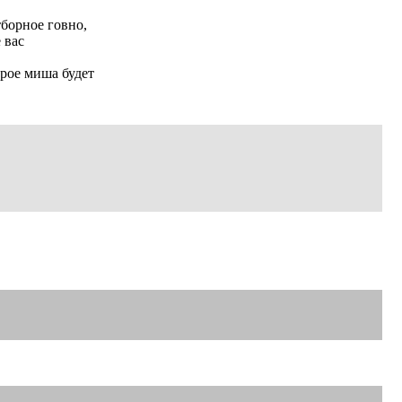
тборное говно,
 вас
орое миша будет