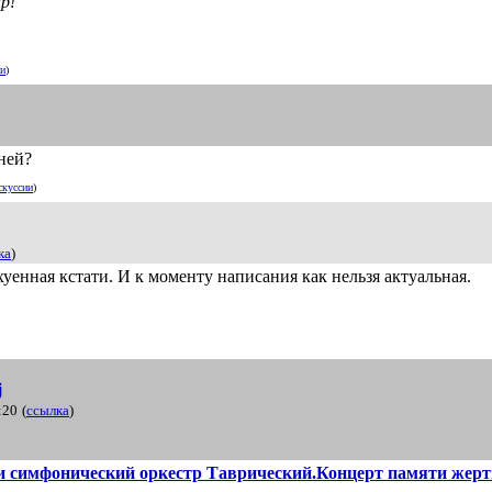
р!
ии
)
сней?
скуссии
)
ка
)
уенная кстати. И к моменту написания как нельзя актуальная.
j
:20
(
ссылка
)
и симфонический оркестр Таврический.Концерт памяти жер