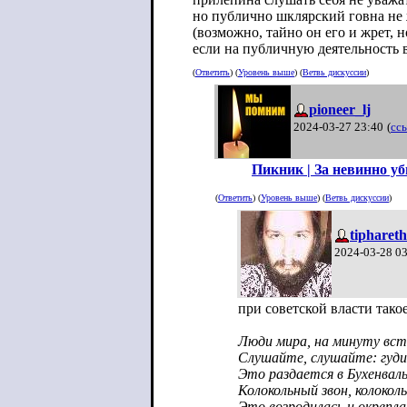
но публично шклярский говна не
(возможно, тайно он его и жрет, 
если на публичную деятельность 
(
Ответить
) (
Уровень выше
) (
Ветвь дискуссии
)
pioneer_lj
2024-03-27 23:40
(
сс
Пикник | За невинно у
(
Ответить
) (
Уровень выше
) (
Ветвь дискуссии
)
tiphareth
2024-03-28 0
при советской власти тако
Люди мира, на минуту вс
Слушайте, слушайте: гуди
Это раздается в Бухенвал
Колокольный звон, колоколь
Это возродилась и окрепла