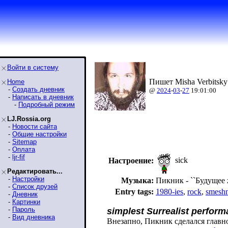
Войти в систему
Пишет Misha Verbitsky
Home
-
Создать дневник
@
2024
-
03
-
27
19:01:00
-
Написать в дневник
-
Подробный режим
LJ.Rossia.org
-
Новости сайта
-
Общие настройки
-
Sitemap
-
Оплата
-
ljr-fif
sick
Настроение:
Редактировать...
-
Настройки
Музыка:
Пикник - ``Будущее ж
-
Список друзей
Entry tags:
1980-ies
,
rock
,
smesh
-
Дневник
-
Картинки
-
Пароль
simplest Surrealist perform
-
Вид дневника
Внезапно, Пикник сделался главн