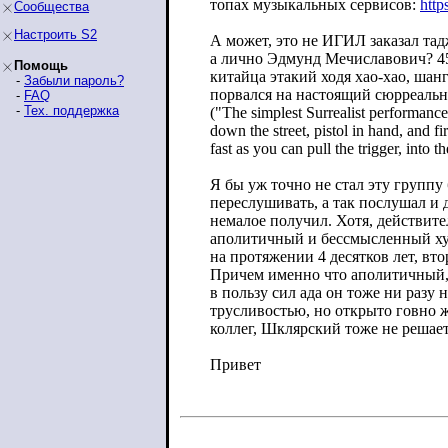
топах музыкальных сервисов:
http
Сообщества
Настроить S2
А может, это не ИГИЛ заказал та
а лично Эдмунд Мечиславович? 45
Помощь
китайца этакий ходя хао-хао, шанг
-
Забыли пароль?
порвался на настоящий сюрреаль
-
FAQ
-
Тех. поддержка
("The simplest Surrealist performance
down the street, pistol in hand, and fir
fast as you can pull the trigger, into t
Я бы уж точно не стал эту группу 
переслушивать, а так послушал и 
немалое получил. Хотя, действит
аполитичный и бессмысленный хуй
на протяжении 4 десятков лет, вто
Причем именно что аполитичный,
в пользу сил ада он тоже ни разу 
трусливостью, но открыто говно 
коллег, Шклярский тоже не решает
Привет