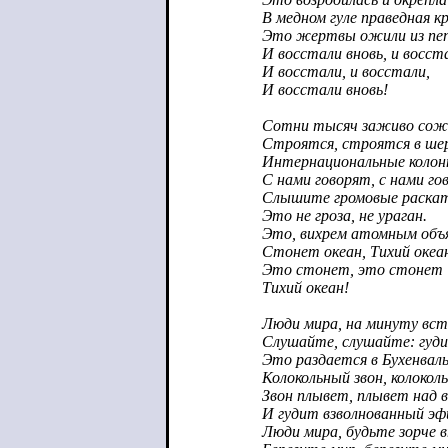
В медном гуле праведная кр
Это жертвы ожили из пе
И восстали вновь, и восст
И восстали, и восстали,
И восстали вновь!
Сотни тысяч заживо со
Строятся, строятся в шере
Интернациональные коло
С нами говорят, с нами го
Слышите громовые раска
Это не гроза, не ураган.
Это, вихрем атомным объ
Стонет океан, Тихий океа
Это стонет, это стонет
Тихий океан!
Люди мира, на минуту вс
Слушайте, слушайте: гуди
Это раздается в Бухенвал
Колокольный звон, колоколь
Звон плывет, плывет над в
И гудит взволнованный эф
Люди мира, будьте зорче 