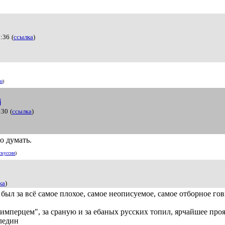
3:36
(
ссылка
)
ии
)
j
:30
(
ссылка
)
о думать.
скуссии
)
ка
)
 был за всё самое плохое, самое неописуемое, самое отборное го
"имперцем", за сраную и за ебаных русских топил, ярчайшее про
ледин