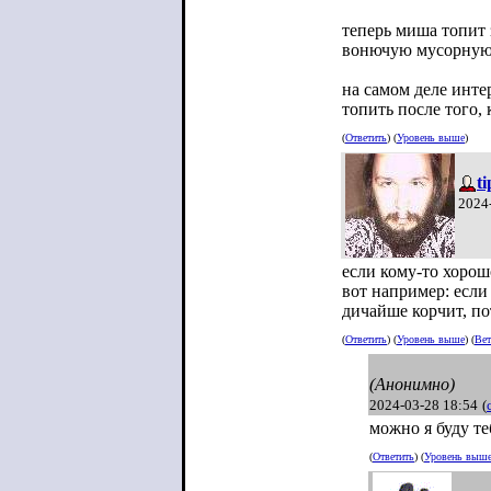
теперь миша топит 
вонючую мусорную 
на самом деле инте
топить после того,
(
Ответить
) (
Уровень выше
)
t
2024
если кому-то хорош
вот например: если
дичайше корчит, по
(
Ответить
) (
Уровень выше
) (
Вет
(Анонимно)
2024-03-28 18:54
(
можно я буду 
(
Ответить
) (
Уровень выш