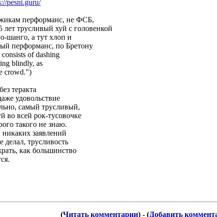
s://pesni.guru/
джикам перформанс, не ФСБ,
 лет трусливый хуй с головенкой
о-шанго, а тут хлоп и
ный перформанс, по Бретону
 consists of dashing
ing blindly, as
he crowd.")
без теракта
даже удовольствие
ельно, самый трусливый,
 во всей рок-тусовочке
рого такого не знаю.
 никаких заявлений
не делал, трусливость
жрать, как большинство
ся.
(
Читать комментарии
) - (
Добавить коммент