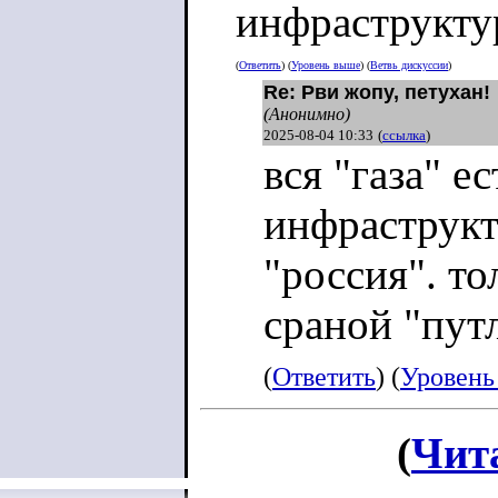
угрозу нашим в
инфраструкту
(
Ответить
) (
Уровень выше
) (
Ветвь дискуссии
)
Re: Рви жопу, петухан!
Кроме того, в 
(Анонимно)
2025-08-04 10:33
(
ссылка
)
подземный тун
вся "газа" е
около 300 метр
инфраструкт
туннельных шах
"россия". тол
оружия, ракеты
сраной "путл
(
Ответить
) (
Уровень
(
Чит