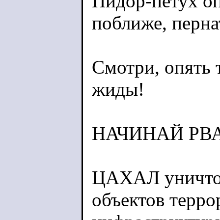
Пидор-петух оп
поближе, пернат
Смотри, опять 
жиды!
НАЧИНАЙ РВ
ЦАХАЛ уничтож
объектов терро