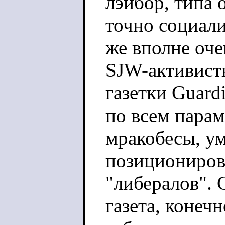
лэйбор, типа 
точно социали
же вполне оче
SJW-активисты
газетки Guardi
по всем парам
мракобесы, у
позиционирова
"либералов". 
газета, конеч