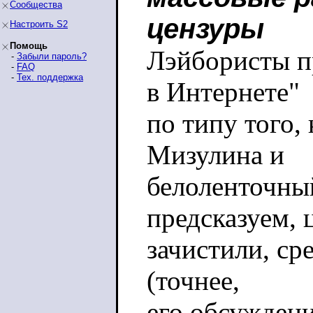
Сообщества
цензуры
Настроить S2
Помощь
Лэйбористы пр
-
Забыли пароль?
-
FAQ
-
Тех. поддержка
в Интернете"
по типу того,
Мизулина и
белоленточны
предсказуем, 
зачистили, ср
(точнее,
его обсуждени