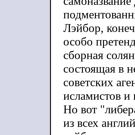
самоназвание
подментованн
Лэйбор, конеч
особо претенд
сборная солян
состоящая в н
советских аге
исламистов и 
Но вот "либе
из всех англи