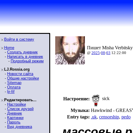
Войти в систему
Пишет Misha Verbitsky
Home
-
Создать дневник
@
2025
-
08
-
03
12:22:00
-
Написать в дневник
-
Подробный режим
LJ.Rossia.org
-
Новости сайта
-
Общие настройки
-
Sitemap
-
Оплата
-
ljr-fif
sick
Настроение:
Редактировать...
-
Настройки
-
Список друзей
Музыка:
Hawkwind - GREA
-
Дневник
Entry tags:
.uk
,
censorship
,
pedo
-
Картинки
-
Пароль
-
Вид дневника
массовые 