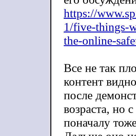
https://www.s
1/five-things-
the-online-safe
Все не так пл
контент видн
после демонс
возраста, но
поначалу тоже