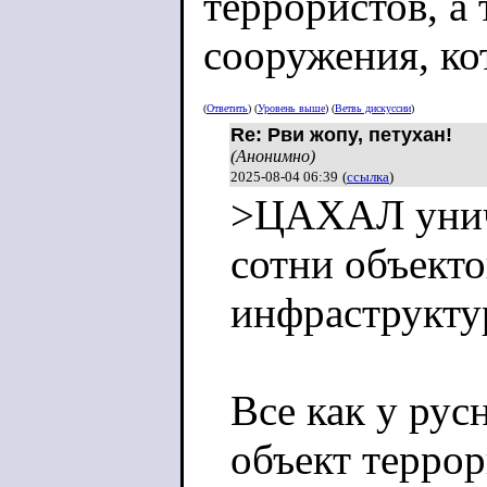
террористов, а
сооружения, ко
террористическ
(
Ответить
) (
Уровень выше
) (
Ветвь дискуссии
)
Re: Рви жопу, петухан!
(Анонимно)
2025-08-04 06:39
(
ссылка
)
Совместно с В
>ЦАХАЛ уничт
несколько зами
сотни объект
также здания, 
инфраструкт
террористичес
наблюдательные
Все как у рус
снайперские по
объект терро