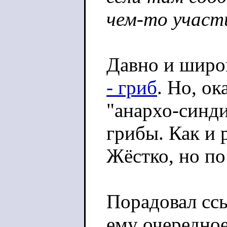
чем-то участи
Давно и широк
- гриб
. Но, о
"анархо-синд
грибы. Как и 
Жёстко, но по
Порадовал сс
ему очередное