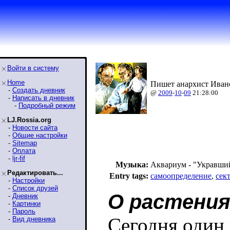
Войти в систему
Home
Пишет анархист Ивано
-
Создать дневник
@
2009
-
10
-
09
21:28:00
-
Написать в дневник
-
Подробный режим
LJ.Rossia.org
-
Новости сайта
-
Общие настройки
-
Sitemap
-
Оплата
-
ljr-fif
Музыка:
Аквариум - "Укравши
Редактировать...
Entry tags:
самоопределение
,
сек
-
Настройки
-
Список друзей
О растения
-
Дневник
-
Картинки
-
Пароль
Сегодня один 
-
Вид дневника