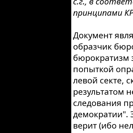
с.г., в соотв
принципами КРА
Документ явля
образчик бюро
бюрократизм з
попыткой опр
левой секте, 
результатом н
следования п
демократии". 
верит (ибо нел