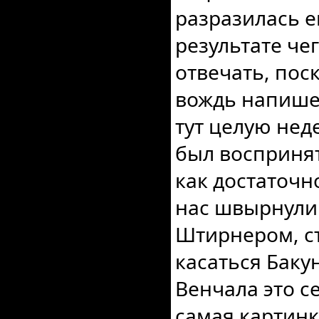
разразилась е
результате че
отвечать, пос
вождь напишет
тут целую нед
был восприня
как достаточно
нас швырнули
Штирнером, ст
касаться Баку
Венчала это с
самая картинк