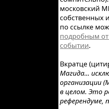
московский МП
собственных 
по ссылке мож
подробным от
событии
.
Вкратце (цити
Магида... искл
организации (
в целом. Это 
референдуме, 