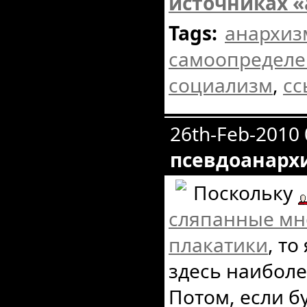
источниках 
Tags:
анархиз
самоопределе
социализм
,
сс
26th-Feb-2010
псевдоанарх
Поскольку
сляпанные мн
плакатики
, то
здесь наиболе
Потом, если б