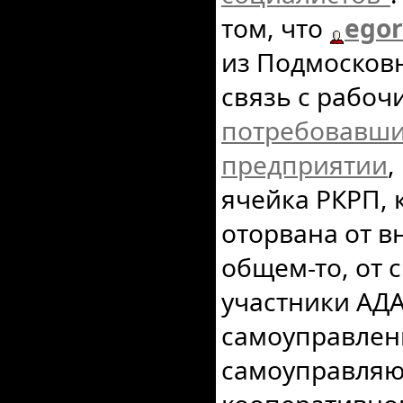
том, что
ego
из Подмосков
связь с рабоч
потребовавши
предприятии
,
ячейка РКРП, 
оторвана от в
общем-то, от с
участники АД
самоуправлени
самоуправляю