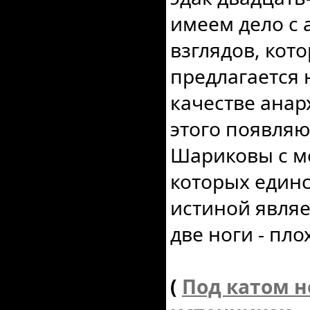
имеем дело с 
взглядов, кот
предлагается
качестве анар
этого появля
Шариковы с м
которых един
истиной являе
две ноги - пло
(
Под катом н