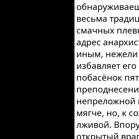
обнаруживаеш
весьма традиц
смачных плевк
адрес анархис
иным, нежели 
избавляет его
побасёнок пят
преподнесени
непреложной 
мягче, но, к 
лживой. Впору
открытый вра