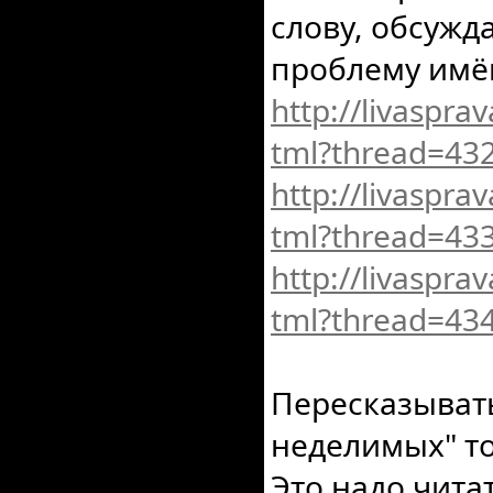
слову, обсужд
проблему имё
http://livaspra
tml?thread=43
http://livaspra
tml?thread=43
http://livaspra
tml?thread=43
Пересказыват
неделимых" т
Это надо читат