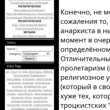
Коллекция видео на Youtube
ПОЛИТИЧЕСКОЕ
Конечно, не м
"Ярославский Анархист"
Лига Индивидуального Анархизма
Ассоциация Движений Анархистов
сожаления то,
ТЕОЛОГИЧЕСКОЕ
IGFL: Гностический Фронт
анархиста в 
Гностический Форум
МУЗЫКА
Technicolor Web of Sound
момент в очер
Поиск
определённом
Search:
Category:
Отличительны
пролетаризм 
Entry Tags
all
,
linux
,
ljr
,
АДА
,
Винтовка
,
ЛИАНА
,
религиозное у
Тротиловый Эквивалент
,
Ярославль
,
агитация
,
алкоголизм
,
анархизм
,
анархия
,
анонимусы
,
(который в св
анонсы
,
антифашизм
,
арт
,
благодарности
,
возмездие
,
война
,
хуже тех, кот
гнозис
,
говноблоги
,
демотивация
,
дурацкие тесты
,
идеология
,
индивидуализм
,
интернеты
,
троцкистских 
искусство
,
история
,
компьютеры
,
корованы
,
крашеная сучка
,