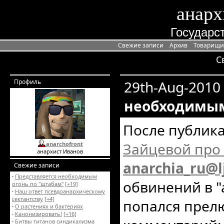
анарх
Государст
Свежие записи
Архив
Товарищи
С
Профиль
29th-Aug-2010
необходимым
После публик
Зайцевой про 
anarchofront
анархист Иванов
anarchia_ru@l
Свежие записи
·
Представляется необходимым
обвинений в 
огонь по "штабам"
[+19]
·
Наш ответ псевдоанархическому
сектантству
[+4]
попался пре
·
О растениях и бактериях
·
Канонизировать!
[+16]
·
Битвы титанов синдикализма