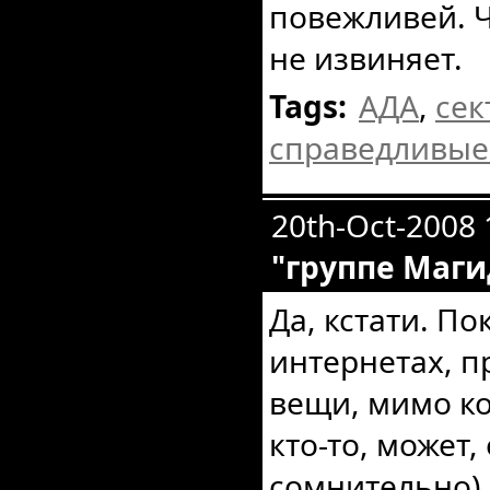
повежливей. Ч
не извиняет.
Tags:
АДА
,
сек
справедливые
20th-Oct-2008
"группе Маги
Да, кстати. По
интернетах, 
вещи, мимо ко
кто-то, может, 
сомнительно)