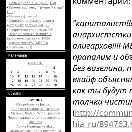
комментарий:
·
Новый рупор КРАС (v 2.0)
[+4]
·
Камень вдогонку "группе Магида"
[+11]
·
Метаморфозы
[+15]
"капиталист!!
·
Социалистические утопии и
методы их достижения
[+3]
·
Фееричные анонимусы
[+6]
анархистсткий
·
"Анархо-совки": немного о
проблемах движения
[+26]
алигархов!!!! 
·
Идеология КРАС-МПСТ в
картинках
[+52]
прапалим и об
Календарь
April 2011
Без вазелина,
1
2
3
4
5
6
7
8
9
вкайф объясня
10
11
12
13
14
15
16
17
18
19
20
21
22
23
24
25
26
27
28
29
30
как ты будут 
Ссылки
талчки чистит
ЛИЧНОЕ
Микроблог на Juick.com
Анархист Иванов на Facebook
(
http://communi
Музыка, Видео, Фото, Графика
Персональная страница анархиста
hia_ru/894763.
Иванова
Архив Иванова на lib.ru
Анархист Иванов на mirtesen.ru