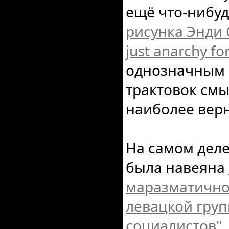
ещё что-нибуд
рисунка Энди С
just anarchy fo
однозначным 
трактовок смы
наиболее вер
На самом деле
была навеяна
маразматичной
левацкой гру
социалистов"