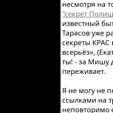
несмотря на т
"секрет Поли
известный бы
Тарасов уже р
секреты КРАС 
всерьёз», (Екат
ты! - за Мишу 
переживает.
Я не могу не 
ссылками на т
неповторимо ср