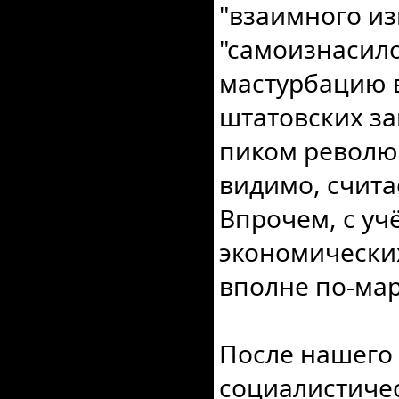
"взаимного из
"самоизнасило
мастурбацию в
штатовских з
пиком револю
видимо, счита
Впрочем, с у
экономических
вполне по-мар
После нашего 
социалистичес