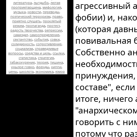
агрессивный а
литература
,
лытдыбр
,
лютая
проприетарщина
,
мифология
,
музыка
,
новости
,
переводы
,
фобии) и, нак
поэтический терроризм
,
право
,
приятно слушать
,
проклятый
(которая давн
режим
,
пропаганда
,
протест
,
радость творчества
,
репрессии
,
самиздат
,
самоопределение
,
повивальная б
сектантство
,
события
,
совки
,
солидарность
,
сопротивление
,
социализм
,
справедливые
Собственно ан
вопросы
,
средства и цель
,
ссылки
,
статистика
,
стратегия
,
необходимости
табакокурение
,
теория
,
тишина
,
унылое говно
,
френды
,
хиппи
,
цены
,
школота
,
экономика
,
юмор
принуждения, 
составе", если
итоге, ничего
"анархическом
говорить с ни
потому что ра