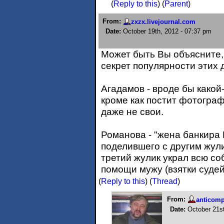
(
Reply to this
)
(
Parent
)
From:
zxzx.livejournal.com
Date:
October 19th, 2012 - 07:37 pm
Может быть Вы объясните, 
секрет популярности этих 
Агадамов - вроде бы какой-
кроме как постит фотограф
даже не свои.
Романова - "жена банкира К
поделившего с другим жул
третий жулик украл всю с
помощи мужу (взятки судейс
(
Reply to this
)
(
Thread
)
From:
anticom
Date:
October 21st