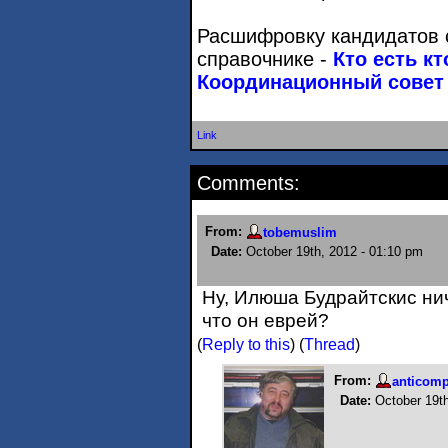
Расшифровку кандидатов 
справочнике -
Кто есть к
Координационный совет
Link
Comments:
From:
tobemuslim
Date:
October 19th, 2012 - 01:10 pm
Ну, Илюша Будрайтскис нич
что он еврей?
(
Reply to this
)
(
Thread
)
From:
anticom
Date:
October 19t