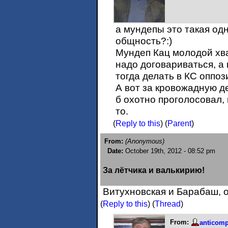
а мундепы это такая од
общность?:)
Мундеп Кац молодой хва
надо договариваться, а
тогда делать в КС оппоз
А вот за кровожадную д
б охотно проголосовал,
то.
(
Reply to this
)
(
Parent
)
From:
(Anonymous)
Date:
October 19th, 2012 - 08:52 pm
За лётчика и валькирию!
Витухновская и Барабаш, о
(
Reply to this
)
(
Thread
)
From:
anticom