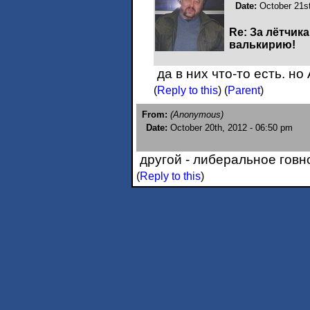
Date:
October 21s
Re: За лётчика
валькирию!
да в них что-то есть. но
(
Reply to this
)
(
Parent
)
From:
(Anonymous)
Date:
October 20th, 2012 - 06:50 pm
другой - либеральное говн
(
Reply to this
)