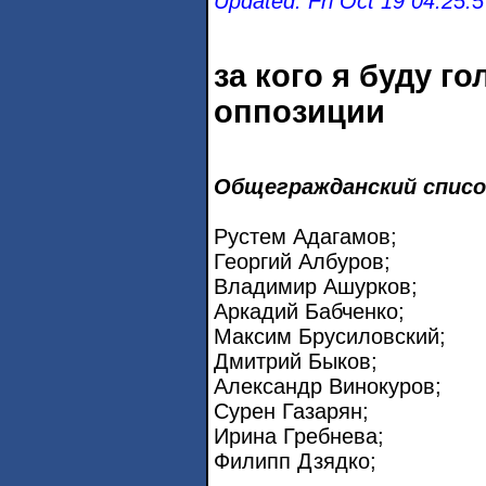
Updated: Fri Oct 19 04:25:
за кого я буду г
оппозиции
Общегражданский списо
Рустeм Адагамов;
Георгий Албуров;
Владимир Ашурков;
Аркадий Бабченко;
Максим Брусиловский;
Дмитрий Быков;
Александр Винокуров;
Сурен Газарян;
Ирина Гребнева;
Филипп Дзядко;