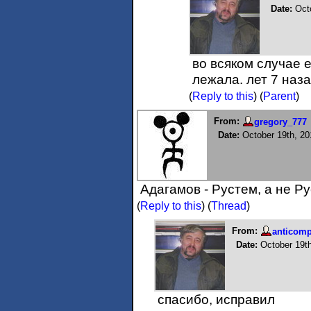
Date:
Oct
во всяком случае е
лежала. лет 7 наза
(
Reply to this
)
(
Parent
)
From:
gregory_777
Date:
October 19th, 20
Адагамов - Рустем, а не Ру
(
Reply to this
)
(
Thread
)
From:
anticom
Date:
October 19t
спасибо, исправил