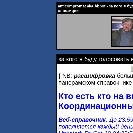
anticompromat aka Abbot - за кого я б
оппозиции
за кого я буду голосовать
(
NB:
расшифровка
больш
панорамском справочнике 
Кто есть кто на 
Координационны
Веб-справочник.
До 23.59
пополняется каждый день