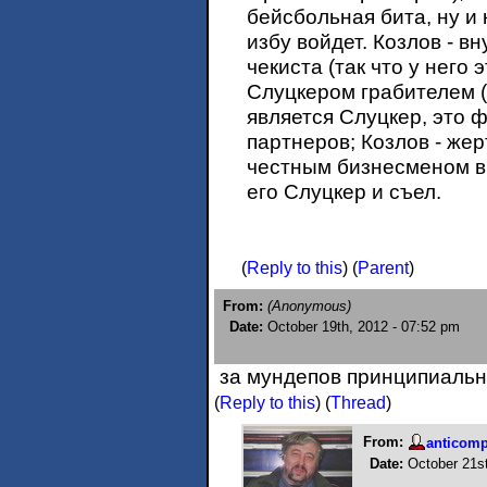
бейсбольная бита, ну и 
избу войдет. Козлов - в
чекиста (так что у него 
Слуцкером грабителем 
является Слуцкер, это 
партнеров; Козлов - же
честным бизнесменом в 
его Слуцкер и съел.
(
Reply to this
)
(
Parent
)
From:
(Anonymous)
Date:
October 19th, 2012 - 07:52 pm
за мундепов принципиальн
(
Reply to this
)
(
Thread
)
From:
anticom
Date:
October 21s