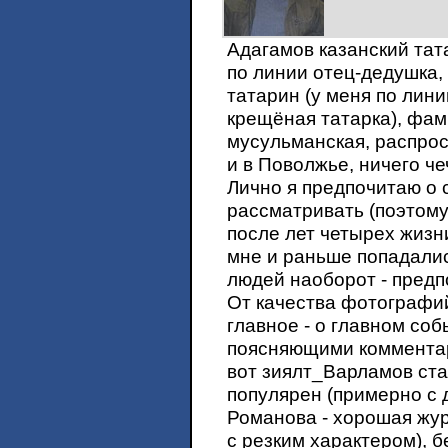
Адагамов казанский тата
по линии отец-дедушка,
татарин (у меня по лин
крещёная татарка), фа
мусульманская, распрос
и в Поволжье, ничего че
Лично я предпочитаю о с
рассматривать (поэтому 
после лет четырех жизни
мне и раньше попадалис
людей наоборот - предп
От качества фотографий
главное - о главном соб
поясняющими комментар
вот зиялт_Варламов ста
популярен (примерно с 
Романова - хорошая жур
с резким характером), б