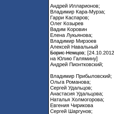
Андрей Илларионов;
Владимир Кара-Мурза;
Гарри Каспаров;
Олег Козырев
Вадим Коровин
Елена Лукьянова;
Владимир Мирзоев
Алексей Навальный
Борис Немцов
; [24.10.20
на Юлию Галямину]
Андрей Пионтковский;
Владимир Прибыловский;
Ольга Романова;
Сергей Удальцов;
Анастасия Удальцова;
Наталья Холмогорова;
Евгения Чирикова
Сергей Шаргунов;