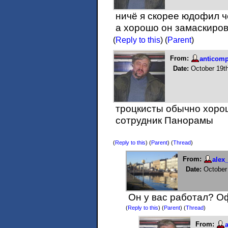
ничё я скорее юдофил 
а хорошо он замаскиро
(
Reply to this
)
(
Parent
)
From:
anticom
Date:
October 19t
троцкисты обычно хорош
сотрудник Панорамы
(
Reply to this
)
(
Parent
) (
Thread
)
From:
ale
Date:
October
Он у вас работал? Оф
(
Reply to this
)
(
Parent
) (
Thread
)
From: