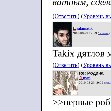
ватным, сдел
начинает ходи
(
Ответить
) (
Уровень в
благотворите
salamatik
затерявшиеся
2010-08-29 17:59
(
ссылка
)
под дружное у
Takix дятлов
Родина трещи
(
Ответить
) (
Уровень в
Re: Родина
Епта, ЧТО за 
nvm
2010-08-29 19:02
(
ссы
ТОЖЕ ХОЧУ!
>>первые роб