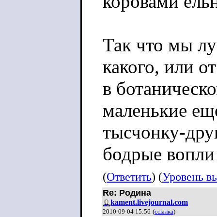
коровами ельн
Так что мы лу
какого, или о
в ботаническо
маленькие еще
тысчонку-друг
бодрые вопли
(
Ответить
) (
Уровень в
Re: Родина
kament.livejournal.com
2010-09-04 15:56
(
ссылка
)