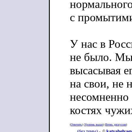
нормального 
с промытими
У нас в Росс
не было. Мы
высасывая е
на свои, не 
несомненно 
костях чужи
(
Ответить
) (
Уровень выше
) (
Ветвь дискуссии
)
(без темы)
-
katyabelyaev