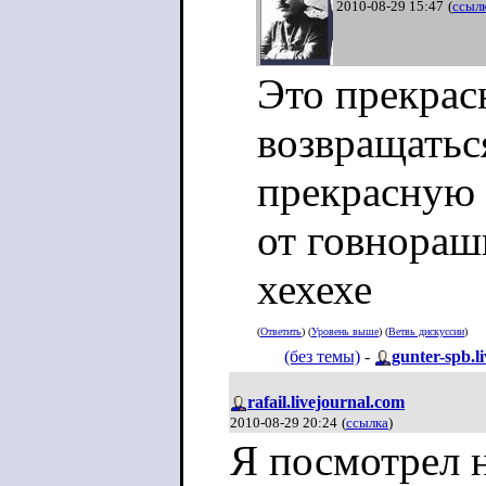
2010-08-29 15:47
(
ссыл
Это прекрас
возвращатьс
прекрасную 
от говнорашк
хехехе
(
Ответить
) (
Уровень выше
) (
Ветвь дискуссии
)
(без темы)
-
gunter-spb.l
rafail.livejournal.com
2010-08-29 20:24
(
ссылка
)
Я посмотрел н