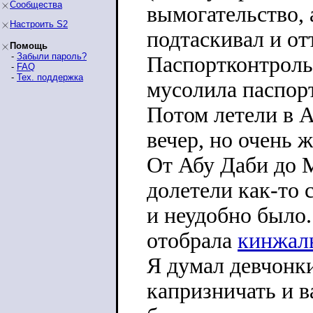
Сообщества
вымогательство, 
Настроить S2
подтаскивал и от
Помощь
-
Забыли пароль?
Паспортконтроль
-
FAQ
-
Тех. поддержка
мусолила паспорт
Потом летели в А
вечер, но очень 
От Абу Даби до М
долетели как-то 
и неудобно было
отобрала
кинжал
Я думал девчонки
капризничать и ва