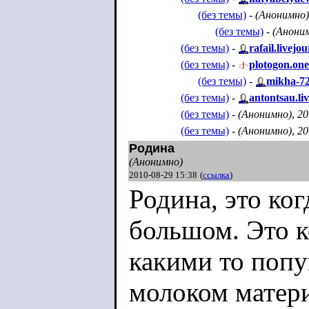
А вот кто б
(без темы)
-
(Анонимно)
(без темы)
-
(Анони
там будет р
(без темы)
-
rafail.livejo
еще и чужой
(без темы)
-
plotogon.one
(без темы)
-
mikha-72
навернется 
(без темы)
-
antontsau.li
(без темы)
-
(Анонимно)
,
20
эмигрантам. 
(без темы)
-
(Анонимно)
,
20
Родина
плюйся говн
(Анонимно)
2010-08-29 15:38
(
ссылка
)
Родина, это ког
большом. Это к
какими то попуг
молоком матери