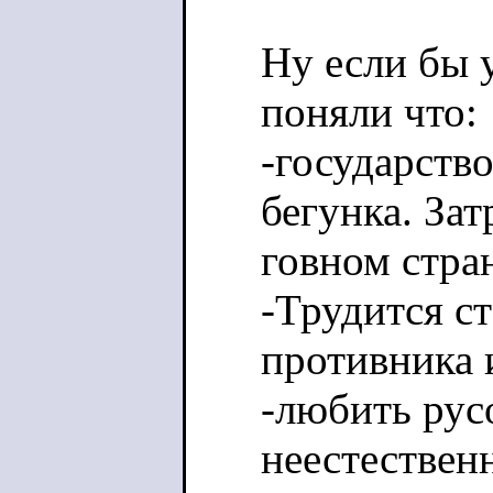
Ну если бы 
поняли что:
-государств
бегунка. За
говном стран
-Трудится с
противника 
-любить рус
неестественн