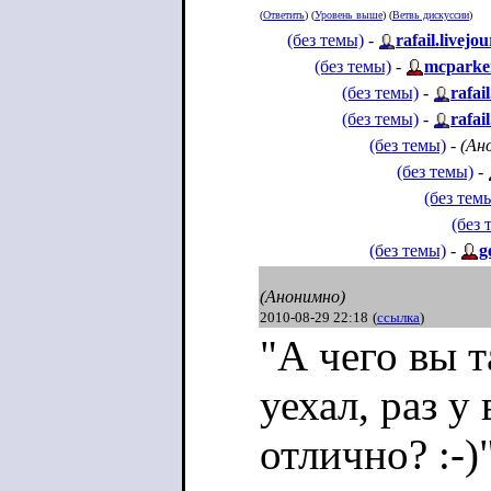
(
Ответить
) (
Уровень выше
) (
Ветвь дискуссии
)
(без темы)
-
rafail.livejo
(без темы)
-
mcparke
(без темы)
-
rafai
(без темы)
-
rafai
(без темы)
-
(Ан
(без темы)
-
(без тем
(без 
(без темы)
-
g
(Анонимно)
2010-08-29 22:18
(
ссылка
)
"А чего вы т
уехал, раз у
отлично? :-)