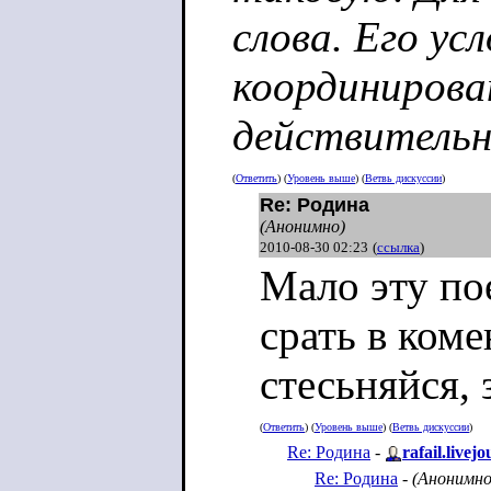
слова. Его ус
координирова
действительн
(
Ответить
) (
Уровень выше
) (
Ветвь дискуссии
)
Re: Родина
(Анонимно)
2010-08-30 02:23
(
ссылка
)
Мало эту пое
срать в коме
стесьняйся, 
(
Ответить
) (
Уровень выше
) (
Ветвь дискуссии
)
Re: Родина
-
rafail.livej
Re: Родина
-
(Анонимно