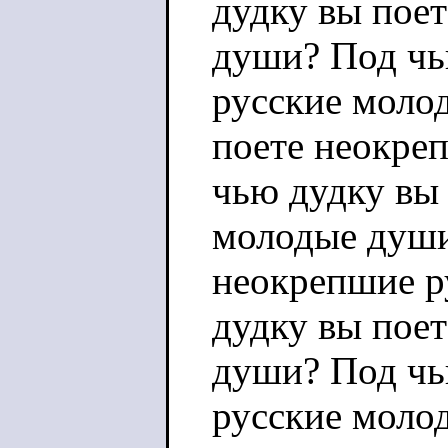
дудку вы пое
души? Под чь
русские моло
поете неокре
чью дудку вы
молодые души
неокрепшие р
дудку вы пое
души? Под чь
русские моло