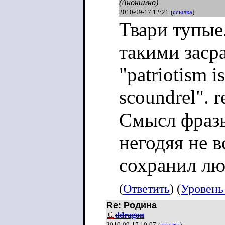
(Анонимно)
2010-09-17 12:21
(
ссылка
)
Твари тупые
такими заср
"patriotism is
scoundrel". 
Смысл фразы
негодяя не в
сохранил лю
(
Ответить
) (
Уровень
Re: Родина
ddragon
2010-09-17 10:07
(
ссылка
)