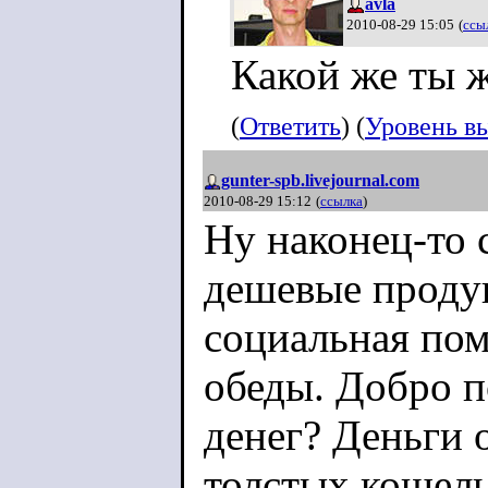
avla
2010-08-29 15:05
(
ссы
Какой же ты 
(
Ответить
) (
Уровень в
gunter-spb.livejournal.com
2010-08-29 15:12
(
ссылка
)
Ну наконец-то 
дешевые продук
социальная по
обеды. Добро п
денег? Деньги 
толстых кошельк