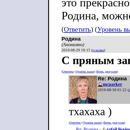
это прекрасно
Родина, можн
(
Ответить
) (
Уровень в
Родина
(Анонимно)
2010-08-29 19:15
(
ссылка
)
С пряным за
(
Ответить
) (
Уровень выше
) (
Ветвь дискуссии
)
Re: Родина
mcparker
2010-08-30 01:22
(
тхахаха )
(
Ответить
) (
Уровень выше
) (
Ветвь дискуссии
)
Re: Родина
-
rafail.livej