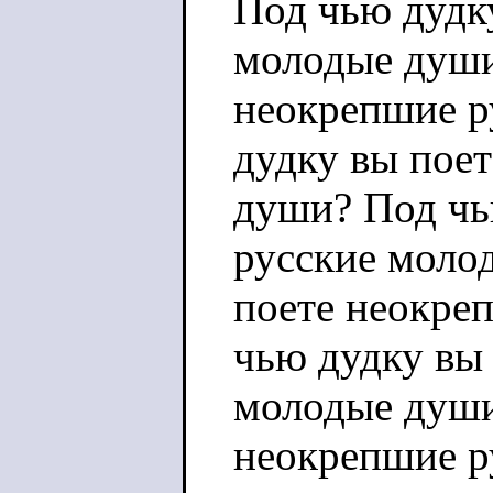
Под чью дудк
молодые души
неокрепшие р
дудку вы пое
души? Под чь
русские моло
поете неокре
чью дудку вы
молодые души
неокрепшие р