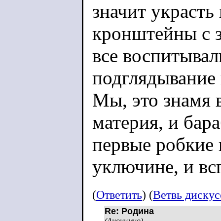
значит украсть
кронштейны с 
все воспитывал
подглядывание 
Мы, это знамя 
материя, и бар
первые робкие 
уключине, и всп
навоза и шорох 
(
Ответить
) (
Ветвь диску
елочные иголки
Re: Родина
(Анонимно)