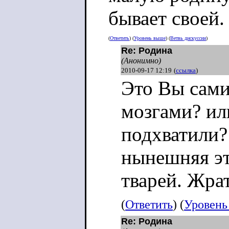
бывает своей.
(
Ответить
) (
Уровень выше
) (
Ветвь дискуссии
)
Re: Родина
(Анонимно)
2010-09-17 12:19
(
ссылка
)
Это Вы сам
мозгами? ил
подхватили?
нынешняя э
тварей. Жрат
(
Ответить
) (
Уровень
Re: Родина