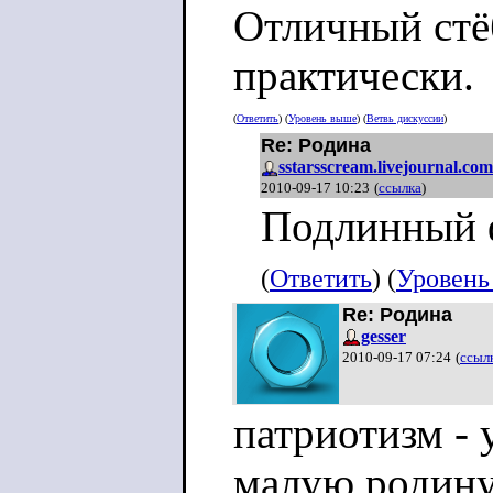
Отличный стё
практически.
(
Ответить
) (
Уровень выше
) (
Ветвь дискуссии
)
Re: Родина
sstarsscream.livejournal.com
2010-09-17 10:23
(
ссылка
)
Подлинный 
(
Ответить
) (
Уровень
Re: Родина
gesser
2010-09-17 07:24
(
ссыл
патриотизм - 
малую родину