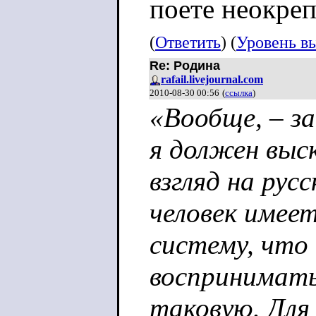
поете неокре
(
Ответить
) (
Уровень в
Re: Родина
rafail.livejournal.com
2010-08-30 00:56
(
ссылка
)
«Вообще, – за
я должен выс
взгляд на рус
человек имее
систему, что 
воспринимать
таковую. Для