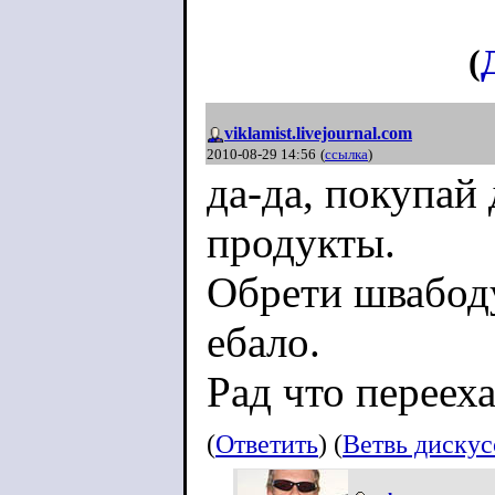
(
viklamist.livejournal.com
2010-08-29 14:56
(
ссылка
)
да-да, покупай
продукты.
Обрети швабоду
ебало.
Рад что перееха
(
Ответить
) (
Ветвь диску