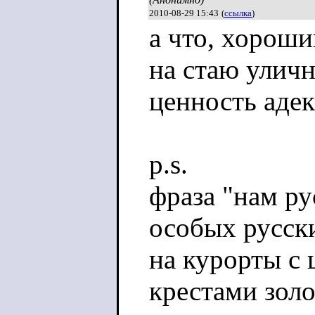
Родину, потеря
2010-08-29 15:43
(
ссылка
)
а что, хороши
разлапистой ру
на стаю уличн
русского, что м
ценность адек
ненастье. И по
русский челове
p.s.
ватным, сделан
фраза "нам ру
начинает ходит
особых русски
благотворител
на курорты с 
затерявшиеся, 
крестами зол
дружное улюлюк