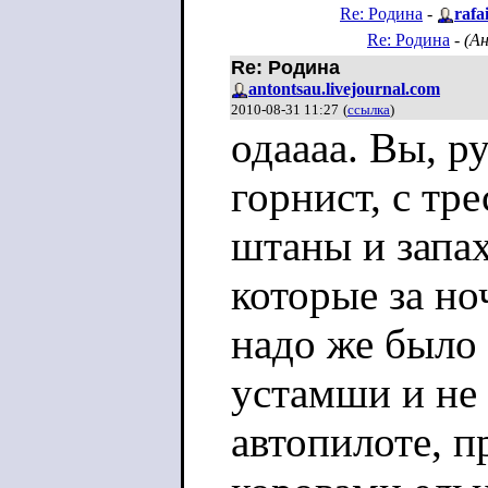
Re: Родина
-
rafa
Re: Родина
-
(А
Re: Родина
antontsau.livejournal.com
2010-08-31 11:27
(
ссылка
)
одаааа. Вы, ру
горнист, с тр
штаны и запах
которые за но
надо же было 
устамши и не 
автопилоте, п