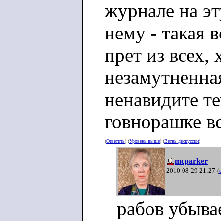
журнале на эт
нему - такая 
прет из всех, 
незамутненная
ненавидите тех
говнорашке вс
(
Ответить
) (
Уровень выше
) (
Ветвь дискуссии
)
mcparker
2010-08-29 21:27
(
рабов убыва