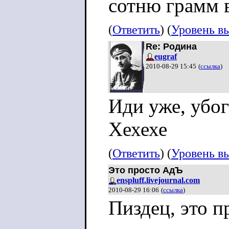
сотню грамм 
трещит в закор
(
Ответить
) (
Уровень в
Re: Родина
Нам, русским, 
eugraf
2010-08-29 15:45
(
ссылка
)
кенгуру, ни ко
вы поете? Чей 
Иди уже, убог
сманиваете не
Хехехе
души всякими 
(
Ответить
) (
Уровень в
Это просто АдЪ
enspluff.livejournal.com
2010-08-29 16:06
(
ссылка
)
Пиздец, это п