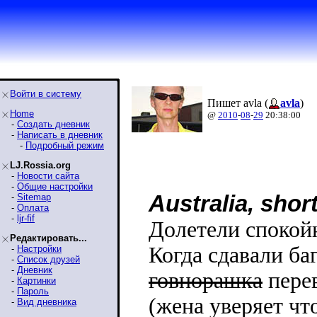
Войти в систему
Пишет avla (
avla
)
Home
@
2010
-
08
-
29
20:38:00
-
Создать дневник
-
Написать в дневник
-
Подробный режим
LJ.Rossia.org
-
Новости сайта
-
Общие настройки
Australia, shor
-
Sitemap
-
Оплата
-
ljr-fif
Долетели спокой
Редактировать...
Когда сдавали баг
-
Настройки
-
Список друзей
-
Дневник
говнорашка
перев
-
Картинки
-
Пароль
(жена уверяет чт
-
Вид дневника