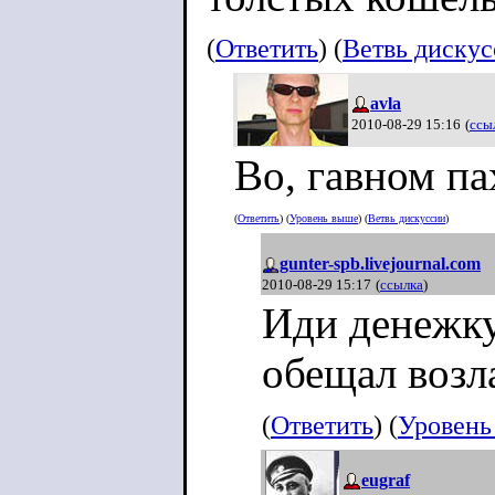
(
Ответить
) (
Ветвь диску
avla
2010-08-29 15:16
(
ссы
Во, гавном п
(
Ответить
) (
Уровень выше
) (
Ветвь дискуссии
)
gunter-spb.livejournal.com
2010-08-29 15:17
(
ссылка
)
Иди денежку
обещал возла
(
Ответить
) (
Уровень
eugraf