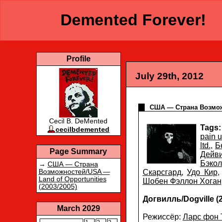
Demented Forever!
Profile
July 29th, 2012
США — Страна Возможн
Cecil B. DeMented
Tags:
cecilbdemented
pain u
ltd.
,
Б
Page Summary
Дейв
Бэкол
→
США — Страна
Скарсгард
,
Удо Кир
Возможностей/USA —
Land of Opportunities
Шобен Фэллон Хоган
(2003/2005)
Догвилль/Dogville (
March 2029
Режиссёр:
Ларс фон 