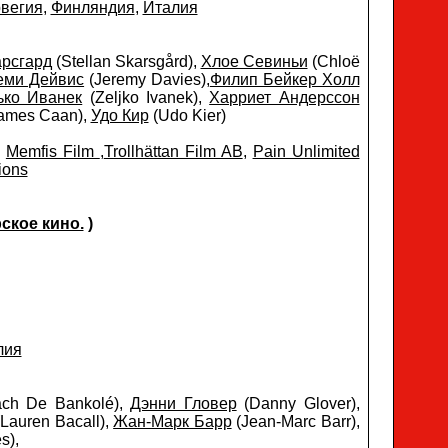
вегия
,
Финляндия
,
Италия
арсгард
(Stellan Skarsgård),
Хлое Севиньи
(Chloë
еми Дейвис
(Jeremy Davies),
Филип Бейкер Холл
ько Иванек
(Zeljko Ivanek),
Харриет Андерссон
ames Caan),
Удо Кир
(Udo Kier)
,
Memfis Film
,
Trollhättan Film AB
,
Pain Unlimited
ions
ское кино.
)
лия
ach De Bankolé),
Дэнни Гловер
(Danny Glover),
Lauren Bacall),
Жан-Марк Барр
(Jean-Marc Barr),
s),