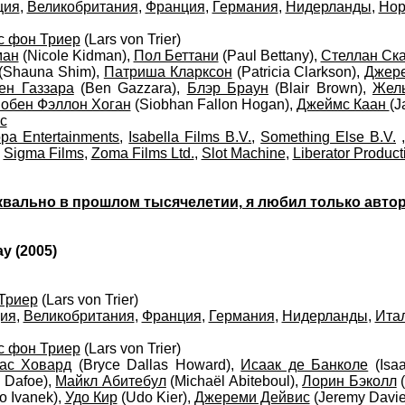
ция
,
Великобритания
,
Франция
,
Германия
,
Нидерланды
,
Нор
с фон Триер
(Lars von Trier)
ман
(Nicole Kidman),
Пол Беттани
(Paul Bettany),
Стеллан Ск
(Shauna Shim),
Патриша Кларксон
(Patricia Clarkson),
Джер
ен Газзара
(Ben Gazzara),
Блэр Браун
(Blair Brown),
Жел
обен Фэллон Хоган
(Siobhan Fallon Hogan),
Джеймс Каан
(J
с
opa Entertainments
,
Isabella Films B.V.
,
Something Else B.V.
,
Sigma Films
,
Zoma Films Ltd.
,
Slot Machine
,
Liberator Product
вально в прошлом тысячелетии, я любил только автор
y (2005)
Триер
(Lars von Trier)
ия
,
Великобритания
,
Франция
,
Германия
,
Нидерланды
,
Ита
с фон Триер
(Lars von Trier)
ас Ховард
(Bryce Dallas Howard),
Исаак де Банколе
(Isa
 Dafoe),
Майкл Абитебул
(Michaël Abiteboul),
Лорин Бэколл
(
o Ivanek),
Удо Кир
(Udo Kier),
Джереми Дейвис
(Jeremy Davie