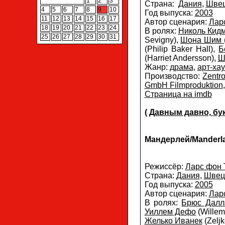
1
2
3
Страна:
Дания
,
Шве
4
5
6
7
8
9
10
Год выпуска:
2003
11
12
13
14
15
16
17
Автор сценария:
Лар
18
19
20
21
22
23
24
В ролях:
Николь Кид
25
26
27
28
29
30
31
Sevigny),
Шона Шим
(Philip Baker Hall),
Б
(Harriet Andersson),
Ш
Жанр:
драма
,
арт-хау
Производство:
Zentr
GmbH Filmproduktion
Страница на imdb
(
Давным давно, бук
Мандерлей/Manderla
Режиссёр:
Ларс фон 
Страна:
Дания
,
Швец
Год выпуска:
2005
Автор сценария:
Лар
В ролях:
Брюс Далл
Уиллем Дефо
(Willem
Желько Иванек
(Zeljk