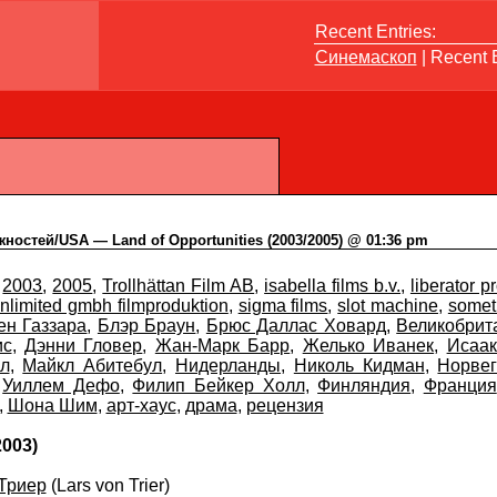
Recent Entries:
Синемаскоп
| Recent E
остей/USA — Land of Opportunities (2003/2005) @ 01:36 pm
2003
,
2005
,
Trollhättan Film AB
,
isabella films b.v.
,
liberator p
nlimited gmbh filmproduktion
,
sigma films
,
slot machine
,
someth
ен Газзара
,
Блэр Браун
,
Брюс Даллас Ховард
,
Великобрит
ис
,
Дэнни Гловер
,
Жан-Марк Барр
,
Желько Иванек
,
Исаак
л
,
Майкл Абитебул
,
Нидерланды
,
Николь Кидман
,
Норве
,
Уиллем Дефо
,
Филип Бейкер Холл
,
Финляндия
,
Франция
,
Шона Шим
,
арт-хаус
,
драма
,
рецензия
2003)
Триер
(Lars von Trier)