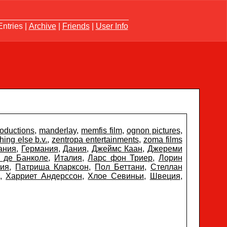
ntries |
Archive
|
Friends
|
User Info
roductions
,
manderlay
,
memfis film
,
ognon pictures
,
ing else b.v.
,
zentropa entertainments
,
zoma films
ания
,
Германия
,
Дания
,
Джеймс Каан
,
Джереми
 де Банколе
,
Италия
,
Ларс фон Триер
,
Лорин
гия
,
Патриша Кларксон
,
Пол Беттани
,
Стеллан
,
Харриет Андерссон
,
Хлое Севиньи
,
Швеция
,