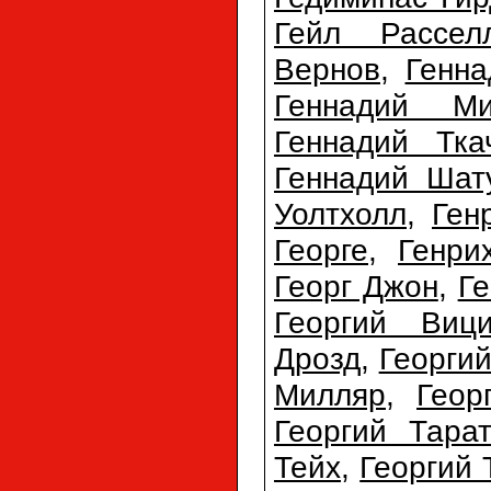
Гейл Рассел
Вернов
,
Генна
Геннадий Ми
Геннадий Тка
Геннадий Шат
Уолтхолл
,
Ген
Георге
,
Генри
Георг Джон
,
Ге
Георгий Виц
Дрозд
,
Георги
Милляр
,
Геор
Георгий Тарат
Тейх
,
Георгий 