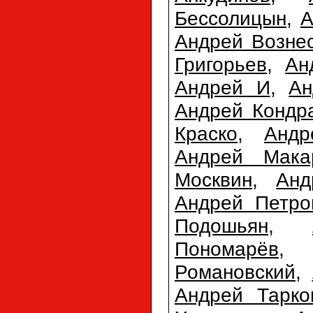
Бессолицын
,
А
Андрей Возне
Григорьев
,
Ан
Андрей И
,
Ан
Андрей Кондр
Краско
,
Анд
Андрей Мака
Москвин
,
Анд
Андрей Петро
Подошьян
,
Пономарёв
Романовский
,
Андрей Тарко