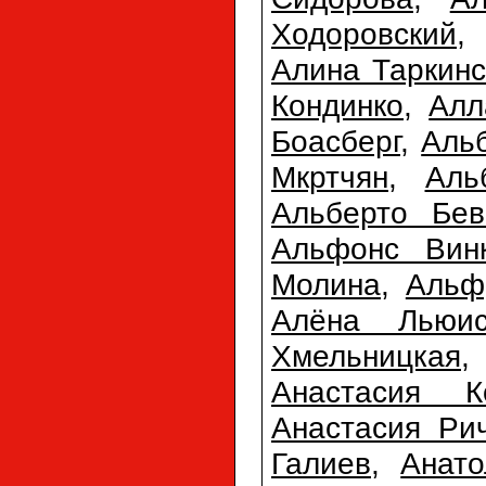
Ходоровский
Алина Таркинс
Кондинко
,
Алл
Боасберг
,
Аль
Мкртчян
,
Аль
Альберто Бев
Альфонс Вин
Молина
,
Альф
Алёна Льюи
Хмельницкая
Анастасия К
Анастасия Ри
Галиев
,
Анато