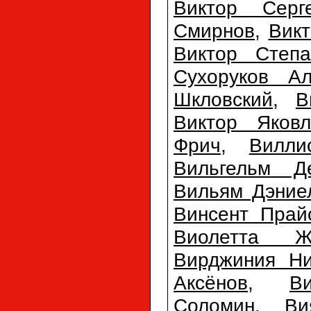
Виктор Серг
Смирнов
,
Вик
Виктор Степа
Сухоруков Ал
Шкловский
,
В
Виктор Яковл
Фрич
,
Вилли
Вильгельм Д
Вильям Дэние
Винсент Прай
Виолетта Ж
Вирджиния Ни
Аксёнов
,
В
Соломин
,
Ви