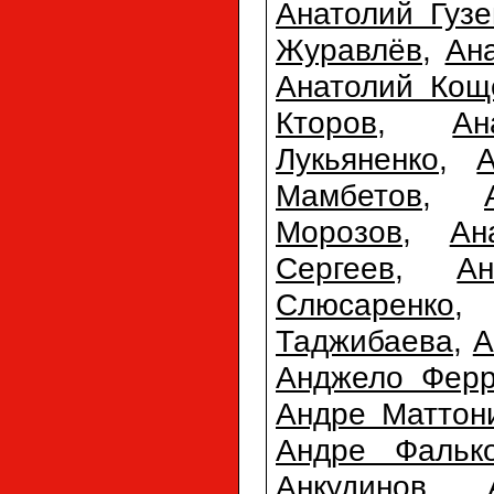
Анатолий Гузе
Журавлёв
,
Ан
Анатолий Кощ
Кторов
,
Ан
Лукьяненко
,
Мамбетов
,
Морозов
,
Ан
Сергеев
,
А
Слюсаренко
Таджибаева
,
А
Анджело Фер
Андре Маттон
Андре Фальк
Анкудинов
,