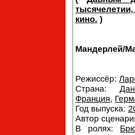
тысячелетии
кино.
)
Мандерлей/Man
Режиссёр:
Лар
Страна:
Дан
Франция
,
Герм
Год выпуска:
2
Автор сценари
В ролях:
Бр