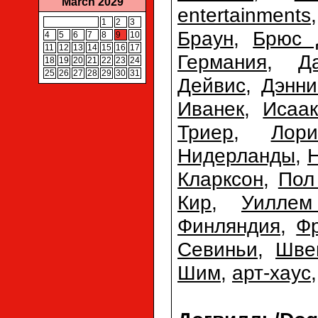
March 2029
entertainments
1
2
3
Браун
,
Брюс 
4
5
6
7
8
9
10
11
12
13
14
15
16
17
Германия
,
Д
18
19
20
21
22
23
24
25
26
27
28
29
30
31
Дейвис
,
Дэнни
Иванек
,
Исаа
Триер
,
Лор
Нидерланды
,
Кларксон
,
Пол
Кир
,
Уилле
Финляндия
,
Ф
Севиньи
,
Шве
Шим
,
арт-хаус