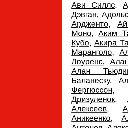
Ави Силлс
,
А
Дэвган
,
Адоль
Ардженто
,
Ай
Моно
,
Аким 
Кубо
,
Акира Т
Маранголо
,
А
Лоуренс
,
Ала
Алан Тьюди
Баланеску
,
Ал
Фергюссон
Дризуленок
,
Алексеев
,
А
Аникеенко
,
А
Антонов
,
Алек