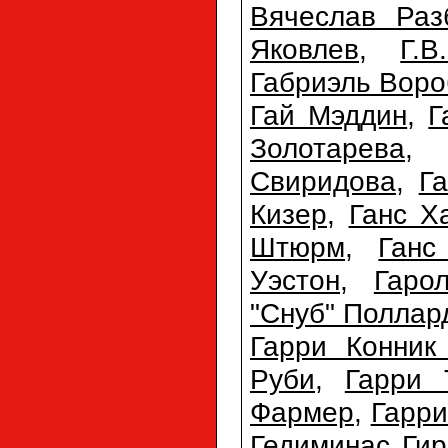
Вячеслав Раз
Яковлев
,
Г.
Габриэль Воро
Гай Мэддин
,
Г
Золотарева
Свиридова
,
Г
Кизер
,
Ганс Х
Штюрм
,
Ганс
Уэстон
,
Гаро
"Снуб" Поллар
Гарри Конник
Руби
,
Гарри 
Фармер
,
Гарри
Гедиминас Гир