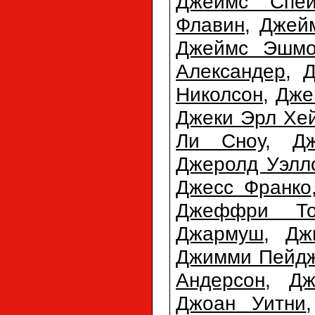
Джеймс Спей
Флавин
,
Джей
Джеймс Эшмо
Александер
,
Д
Николсон
,
Дже
Джеки Эрл Хе
Ли Сноу
,
Д
Джеролд Уэлл
Джесс Франко
Джеффри То
Джармуш
,
Дж
Джимми Пейд
Андерсон
,
Дж
Джоан Уитни