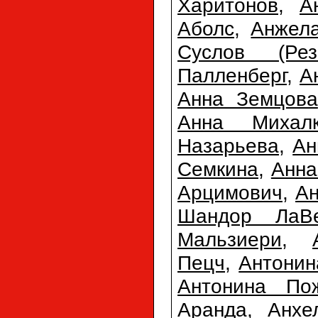
Харитонов
,
А
Аболс
,
Анжел
Суслов (Резн
Палленберг
,
А
Анна Земцова
Анна Михалк
Назарьева
,
Ан
Семкина
,
Анна
Арцимович
,
Ан
Шандор ЛаВ
Мальзиери
,
Пецч
,
Антонин
Антонина По
Аранда
,
Анхе