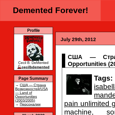
Demented Forever!
Profile
July 29th, 2012
США — Стра
Opportunities (
Cecil B. DeMented
cecilbdemented
Tags:
Page Summary
isabel
→
США — Страна
Возможностей/USA
mande
— Land of
Opportunities
(2003/2005)
pain unlimited 
→
Персоналии
machine
,
s