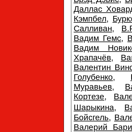
Даллас Ховар
Кэмпбел
,
Бурк
Салливан
,
В.
Вадим Гемс
,
Вадим Новик
Храпачёв
,
Ва
Валентин Вин
Голубенко
,
Муравьев
,
В
Кортезе
,
Вал
Шарыкина
,
В
Бойсгель
,
Вал
Валерий Бари