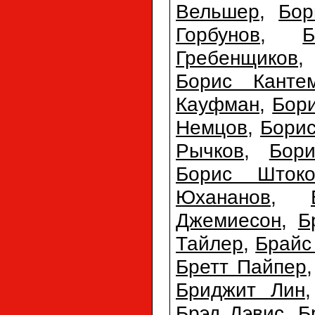
Вельшер
,
Бор
Горбунов
,
Б
Гребенщиков
Борис Канте
Кауфман
,
Бор
Немцов
,
Бори
Рычков
,
Бор
Борис Штоко
Юхананов
,
Джемиесон
,
Б
Тайлер
,
Брайс
Бретт Пайпер
Бриджит Лин
Брэд Дэвис
,
Б