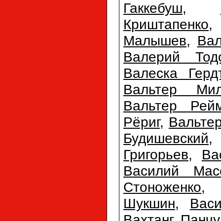
Гаккебуш
,
Криштапенко
Малышев
,
Ва
Валерий Тодо
Валеска Герд
Вальтер Мил
Вальтер Рей
Рёриг
,
Вальте
Будишевский
Григорьев
,
Ва
Василий Мас
Стоноженко
Шукшин
,
Вас
Вахтанг Панчу