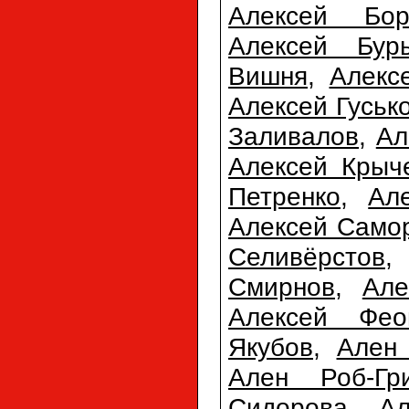
Алексей Бор
Алексей Бур
Вишня
,
Алекс
Алексей Гуськ
Заливалов
,
Ал
Алексей Крыч
Петренко
,
Ал
Алексей Само
Селивёрстов
Смирнов
,
Але
Алексей Фео
Якубов
,
Ален 
Ален Роб-Гр
Сидорова
,
А