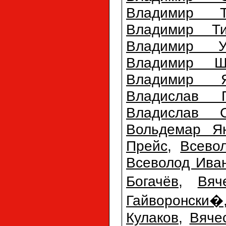
Владимир Т
Владимир Т
Владимир Ур
Владимир Ш
Владимир Я
Владислав Г
Владислав С
Вольдемар Ян
Прейс
,
Всево
Всеволод Ива
Богачёв
,
Вяч
Гайворонски�
Кулаков
,
Вяче