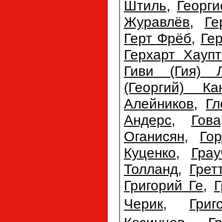
Штиль
,
Георг
Журавлёв
,
Ге
Герт Фрёб
,
Ге
Герхарт Хауп
Гиви (Гия) 
(Георгий) Ка
Алейников
,
Гл
Андерс
,
Гов
Оганисян
,
Го
Куценко
,
Гра
Толланд
,
Грет
Григорий Ге
,
Г
Черик
,
Гри