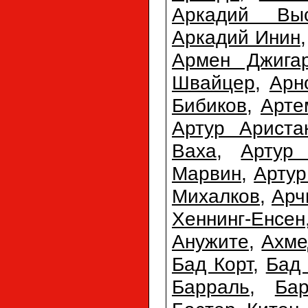
Аркадий Выс
Аркадий Инин
Армен Джигар
Швайцер
,
Арн
Бибиков
,
Арте
Артур Ариста
Ваха
,
Артур 
Марвин
,
Арту
Михалков
,
Арч
Хеннинг-Енсен
Анужите
,
Ахме
Бад Корт
,
Бад
Барраль
,
Ба