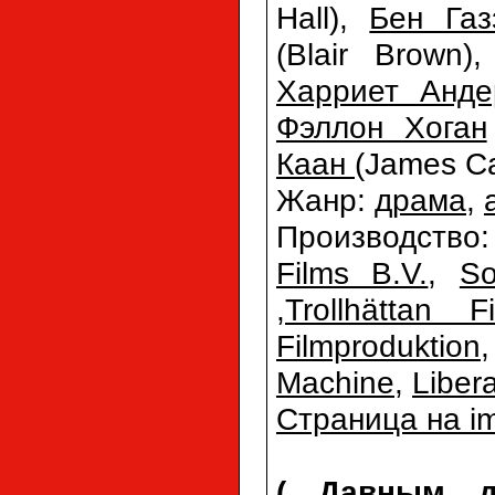
Hall),
Бен Газ
(Blair Brown)
Харриет Анде
Фэллон Хоган
Каан
(James C
Жанр:
драма
,
Производство
Films B.V.
,
So
,
Trollhättan 
Filmproduktion
Machine
,
Liber
Страница на i
(
Давным д