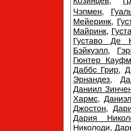
Козинцев
,
Г
Чэпмен
,
Гуал
Мейеринк
,
Гус
Майринк
,
Густ
Густаво Де 
Бэйкуэлл
,
Гэр
Гюнтер Кауфм
Даббс Грир
,
Д
Эрнандез
,
Да
Даниил Зинче
Хармс
,
Даниэл
Джостон
,
Дар
Дария Никол
Николоди
,
Дар