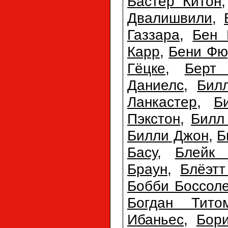
Бастер Китон
Двалишвили
,
Газзара
,
Бен 
Карр
,
Бени Фю
Гёцке
,
Берт
Даниелс
,
Бил
Ланкастер
,
Б
Пэкстон
,
Билл
Билли Джон
,
Б
Басу
,
Блейк 
Браун
,
Блёэтт
Бобби Боссол
Богдан Тито
Ибаньес
,
Бори