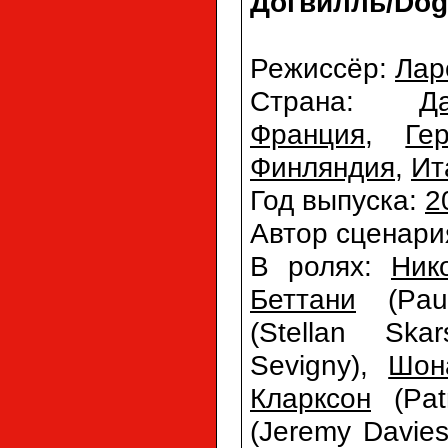
Догвилль/Dogv
Режиссёр:
Лар
Страна:
Д
Франция
,
Ге
Финляндия
,
Ит
Год выпуска:
2
Автор сценари
В ролях:
Ник
Беттани
(Paul
(Stellan Ska
Sevigny),
Шо
Кларксон
(Patr
(Jeremy Davies