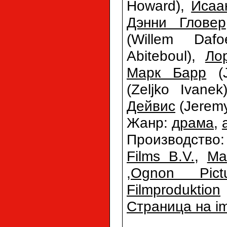
Howard),
Исаа
Дэнни Гловер
(Willem Daf
Abiteboul),
Ло
Марк Барр
(J
(Zeljko Ivane
Дейвис
(Jeremy
Жанр:
драма
,
Производство
Films B.V.
,
Ma
,
Ognon Pictu
Filmproduktion
Страница на i