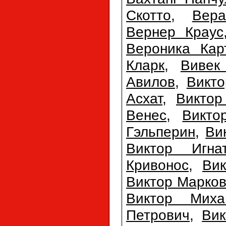
Скотто
,
Вер
Вернер Краус
Вероника Кар
Кларк
,
Вивек
Авилов
,
Викто
Асхат
,
Виктор
Венес
,
Викто
Гэльперин
,
Ви
Виктор Игна
Кривонос
,
Ви
Виктор Марко
Виктор Миха
Петрович
,
Вик