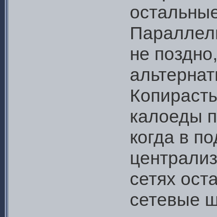
остальные
Параллель
не поздно
альтернат
Копирасты
калоеды п
когда в п
централи
сетях ост
сетевые ш