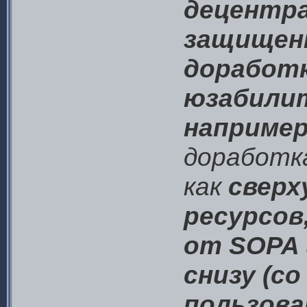
децентра
защищенн
доработк
юзабили
например
доработк
как
сверх
ресурсов
от SOPA 
снизу (с
пользова