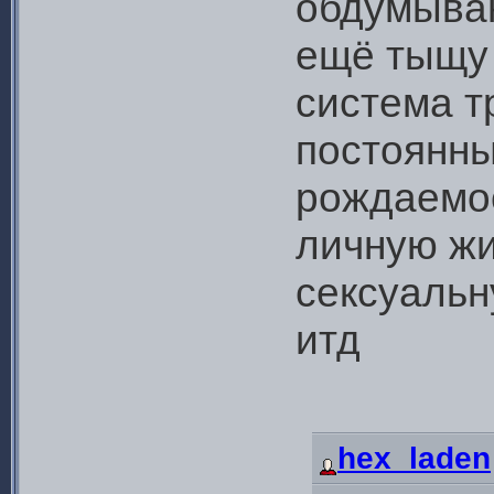
обдумыван
ещё тыщу 
система т
постоянны
рождаемос
личную жи
сексуальну
итд
hex_laden