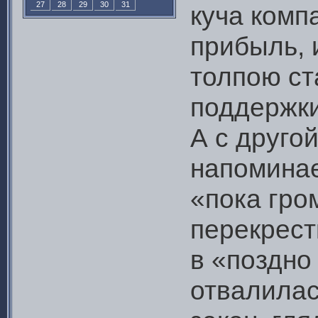
27
28
29
30
31
куча комп
прибыль, 
толпою ст
поддержки
А с другой
напоминае
«пока гро
перекрест
в «поздно
отвалилас