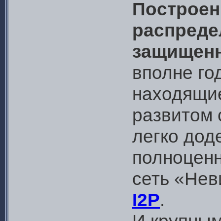
Построен
распреде
защищенн
вполне го
находящие
развитом 
легко до
полноценн
сеть «Нев
I2P
.