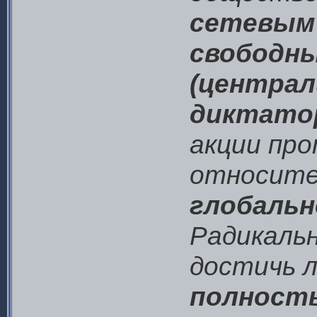
сетевым 
свободн
(централ
диктато
акции пр
относите
глобальн
Радикаль
достичь 
полност