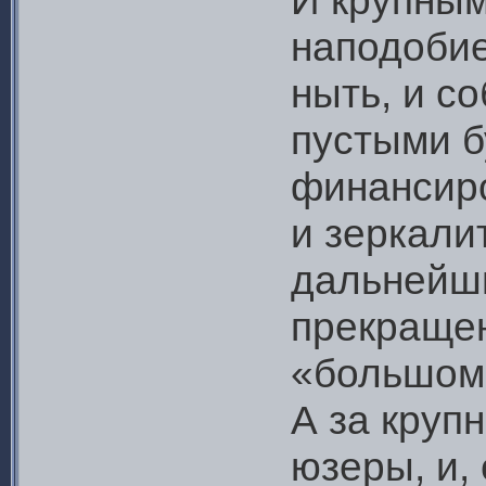
И крупным
наподобие
ныть, и с
пустыми б
финансиро
и зеркали
дальнейш
прекращен
«большом
А за круп
юзеры, и,