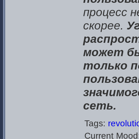
процесс н
скорее.
У
распрос
может б
только п
пользова
значимог
сеть.
Tags:
revolut
Current Mood