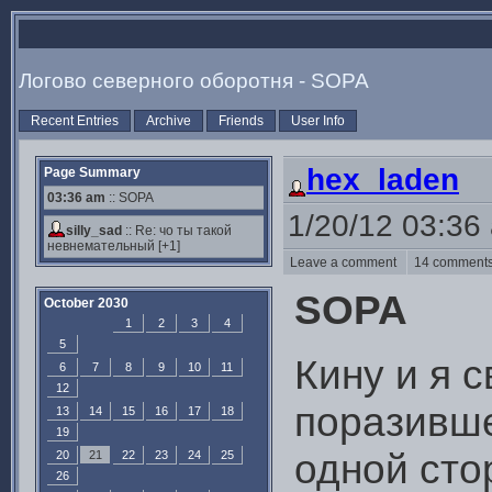
Логово северного оборотня - SOPA
Recent Entries
Archive
Friends
User Info
hex_laden
Page Summary
03:36 am
:: SOPA
1/20/12 03:36
silly_sad
::
Re: чо ты такой
невнемательный
[+1]
Leave a comment
14 commen
SOPA
October 2030
1
2
3
4
5
Кину и я с
6
7
8
9
10
11
12
поразивше
13
14
15
16
17
18
19
одной сто
20
21
22
23
24
25
26