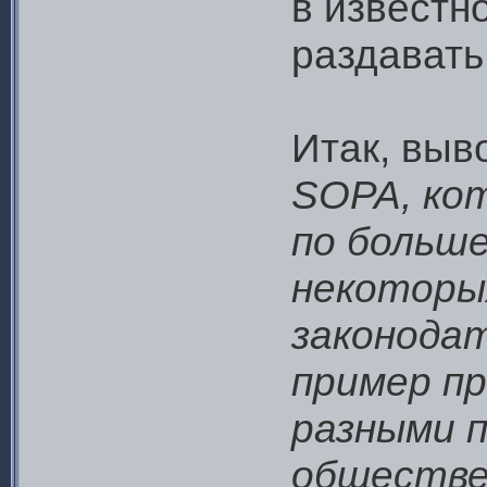
в известн
раздавать
Итак, выв
SOPA, ко
по больше
некоторы
законодат
пример п
разными п
обществе