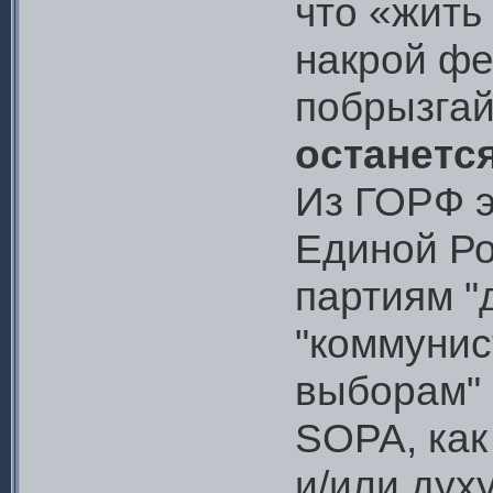
что «жить
накрой фе
побрызга
останетс
Из ГОРФ э
Единой Ро
партиям "
"коммунис
выборам"
SOPA, как
и/или духу