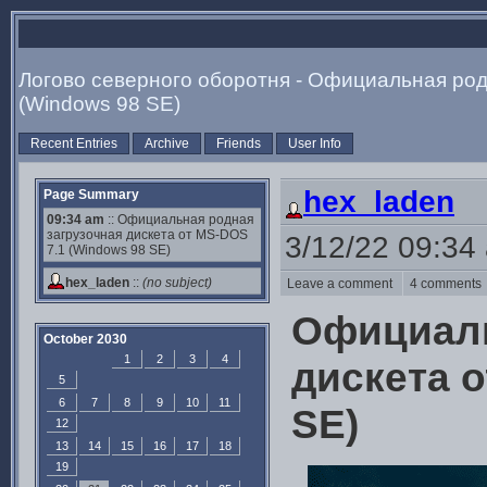
Логово северного оборотня - Официальная род
(Windows 98 SE)
Recent Entries
Archive
Friends
User Info
hex_laden
Page Summary
09:34 am
:: Официальная родная
загрузочная дискета от MS-DOS
3/12/22 09:34
7.1 (Windows 98 SE)
hex_laden
::
(no subject)
Leave a comment
4 comment
Официаль
October 2030
1
2
3
4
дискета о
5
6
7
8
9
10
11
SE)
12
13
14
15
16
17
18
19