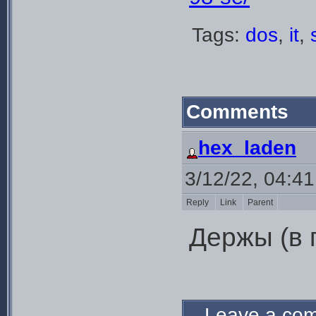
Tags:
dos
,
it
,
Comments
hex_laden
3/12/22, 04:4
Reply
Link
Parent
Держы (в 
Leave a c