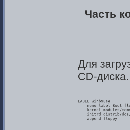
Часть к
Для загру
CD-диска.
LABEL winb98se

    menu label Boot flo
    kernel modules/memd
    initrd distrib/dos/
    append floppy