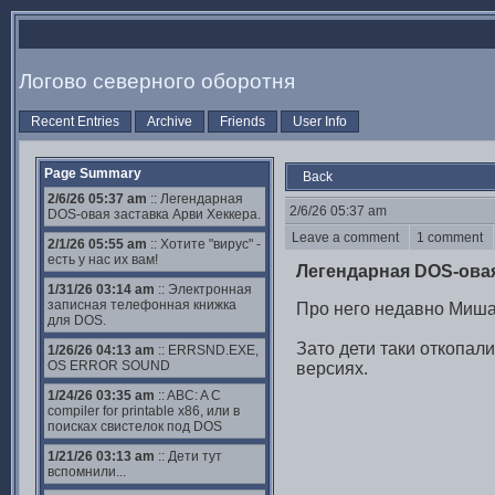
Логово северного оборотня
Recent Entries
Archive
Friends
User Info
Page Summary
Back
2/6/26 05:37 am
:: Легендарная
2/6/26 05:37 am
DOS-овая заставка Арви Хеккера.
Leave a comment
1 comment
2/1/26 05:55 am
:: Хотите "вирус" -
есть у нас их вам!
Легендарная DOS-овая
1/31/26 03:14 am
:: Электронная
записная телефонная книжка
Про него недавно Миша 
для DOS.
Зато дети таки откопал
1/26/26 04:13 am
:: ERRSND.EXE,
OS ERROR SOUND
версиях.
1/24/26 03:35 am
:: ABC: A C
compiler for printable x86, или в
поисках свистелок под DOS
1/21/26 03:13 am
:: Дети тут
вспомнили...