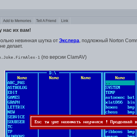
s
Add to Memories
Tell A Friend
Link
у нас их вам!
овольно невинная шутка от
Экслера
, подложный Norton Comm
не делает.
(по версии ClamAV)
n.Joke.FirmAlex-1