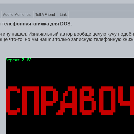
s
Add to Memories
Tell A Friend
Link
 телефонная книжка для DOS.
тину нашел. Изначальный автор вообще целую кучу подобно
ще что-то, но мы нашли только записную телефонную книжк