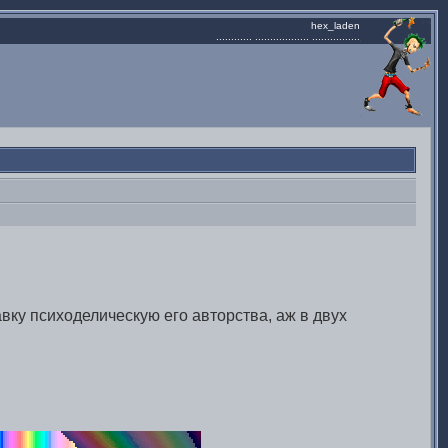
hex_laden
............ .................. ................
.
вку психоделическую его авторства, аж в двух