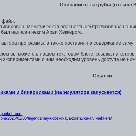
Описание с тытрубы (в стиле 
 файл.
ктивирован. Меметическая опасность нейтрализована наши
и был написан неким Арви Хеккером.
 автора программы, а также поставил на содержание саму 
лом вы можете в нашем текстовом блоге, ссылка на которы
 экспериментами с ним необходим уровень доступа не ниже
Ссылки
иками и бинарниками (на эмуляторе запускается)
ik-punkoff.com
f.com/2026/02/03/lege
ndarnaya-dos-ovaya-zastavka-arvi-hekkera/