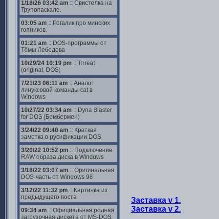
1/18/26 03:42 am
:: Свистелка на
Трупопаскале.
03:05 am
:: Рогалик про минских
гопников.
01:21 am
:: DOS-программы от
Тёмы Лебедева
10/29/24 10:19 pm
:: Threat
(original, DOS)
7/21/23 06:11 am
:: Аналог
линуксовой команды cat в
Windows
10/27/22 03:34 am
:: Dyna Blaster
for DOS (Бомбермен)
3/24/22 09:40 am
:: Краткая
заметка о русификации DOS
3/20/22 10:52 pm
:: Подключение
RAW образа диска в Windows
3/18/22 03:07 am
:: Оригинальная
DOS-часть от Windows 98
3/12/22 11:32 pm
:: Картинка из
предыдущего поста
Заставка v 1.
Заставка v 2.
09:34 am
:: Официальная родная
загрузочная дискета от MS-DOS