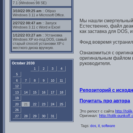
7.1 (Windows 98 SE)
3/10/22 09:25 am
:: Образ
Windows 3.11 и Microsoft Office.
Мы нашли смертельный
2/27/22 08:47 am
:: Запуск
Естественно, файл деа
Windows 3.11 с Word и Excel
как заставка для DOS, 
1/12/22 03:27 am
:: Установка
Windows XP из-под DOS, самый
Фонд вовремя устранил
старый способ установки XP с
жесткого диска вручную.
Ознакомиться с оригина
оригинальным файлом и
руководителя.
October 2030
1
2
3
4
5
6
7
8
9
10
11
12
Репозиторий с исходн
13
14
15
16
17
18
19
Почитать про автора
20
21
22
23
24
25
26
Это репост с сайта
http://tol
Оригинал:
http://tolik-punkof
27
28
29
30
31
Tags:
dos
,
it
,
software