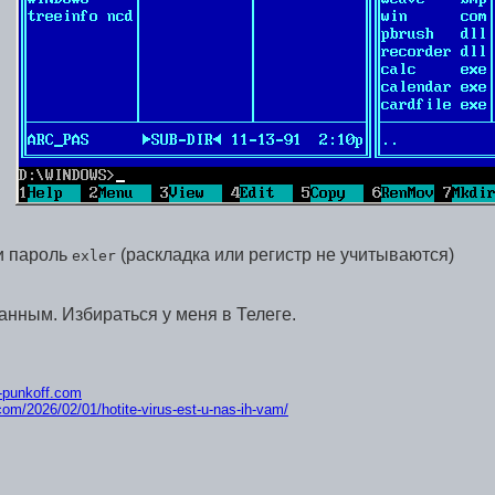
и пароль
(раскладка или регистр не учитываются)
exler
анным. Избираться у меня в Телеге.
ik-punkoff.com
.com/2026/02/01/hoti
te-virus-est-u-nas-ih-vam/