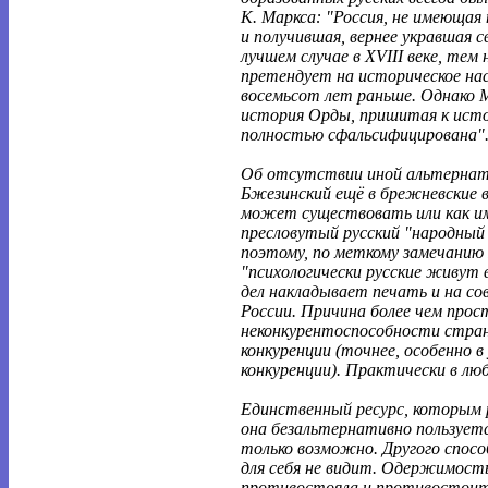
К. Маркса: "Россия, не имеющая 
и получившая, вернее укравшая с
лучшем случае в XVIII веке, тем н
претендует на историческое нас
восемьсот лет раньше. Однако М
история Орды, пришитая к исто
полностью сфальсифицирована"
Об отсутствии иной альтернат
Бжезинский ещё в брежневские 
может существовать или как им
пресловутый русский "народный
поэтому, по меткому замечанию
"психологически русские живут 
дел накладывает печать и на с
России. Причина более чем прос
неконкурентоспособности стран
конкуренции (точнее, особенно в
конкуренции). Практически в лю
Единственный ресурс, которым 
она безальтернативно пользуетс
только возможно. Другого спосо
для себя не видит. Одержимость
противостояла и противостоит