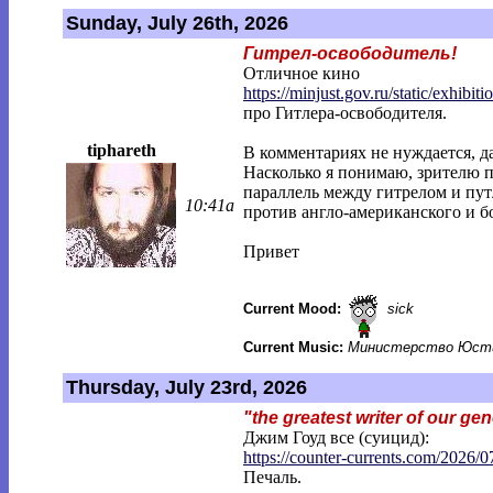
Sunday, July 26th, 2026
Гитрел-освободитель!
Отличное кино
https://minjust.gov.ru/static/exhibitio
про Гитлера-освободителя.
tiphareth
В комментариях не нуждается, да
Насколько я понимаю, зрителю п
параллель между гитрелом и пу
10:41a
против англо-американского и б
Привет
Current Mood:
sick
Current Music:
Министерство Юсти
Thursday, July 23rd, 2026
"the greatest writer of our ge
Джим Гоуд все (суицид):
https://counter-currents.com/2026/0
Печаль.