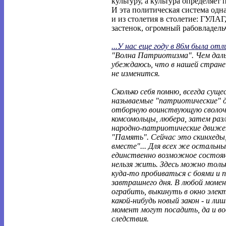
культуру, а культура определяет
И эта политическая система одна 
и из столетия в столетие: ГУЛАГ
застенок, огромный рабовладель
...У нас еще году в 86м была отл
"Волна Патриотизма". Чем дал
убеждаюсь, что в нашей стране 
не изменится.
Сколько себя помню, всегда сущ
называемые "патриотические" 
отборную воинствующую сволоч
комсомольцы, любера, затем раз
народно-патриотические движе
"Память". Сейчас это скинхеды,
вместе"... Для всех же остальн
единственно возможное состояни
нельзя жить. Здесь можно толь
куда-то пробиваться с боями и 
завтрашнего дня. В любой моме
ограбить, выкинуть в окно эле
какой-нибудь новый закон - и ли
момент могут посадить, да и во
следствия.