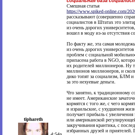
социальная база социалис
Смешная статья
https://www.spiked-online.com/202
рассказывают (совершенно справ
социалистов в Штатах это элит
из очень дорогих университетов,
вошел в моду из-за отсутствия 
По факту же, эта самая молодеж
из очень дорогих университетов
проблем с социальной мобильнос
припасена работа в NGO, которо
их родителей миллионеров. Ну т
миллионов миллионеров, и скольк
дико топят за социализм, БЛМ и 
за это нехуевые деньги.
Что занятно, к традиционному 
не имеет. Американские зачато
кормятся с того же, с чего корм
и израильские, с ухудшения жиз
получает прибыль с увеличения 
tiphareth
или американской регулирующей
закручивания крантика, с посл
избранных друзей и приятелей. 
4:54p