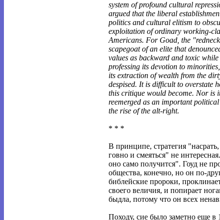
system of profound cultural repress
argued that the liberal establishmen
politics and cultural elitism to obsc
exploitation of ordinary working-cl
Americans. For Goad, the "redneck
scapegoat of an elite that denounce
values as backward and toxic while 
professing its devotion to minorities
its extraction of wealth from the dirty 
despised. It is difficult to overstate 
this critique would become. Nor is i
reemerged as an important political
the rise of the alt-right.
* * *
В принципе, стратегия "насрать
говно и смеяться" не интересная
оно само получится". Гоуд не пр
общества, конечно, но он по-друг
библейские пророки, проклинае
своего величия, и попирает ног
быдла, потому что он всех ненав
Походу, сие было заметно еще в 