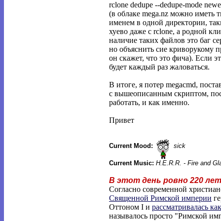
rclone dedupe --dedupe-mode ne
(в облаке mega.nz можно иметь 
именем в одной директории, та
хуево даже с rclone, а родной к
наличие таких файлов это баг се
но объяснить сие криворукому 
он скажет, что это фича). Если эт
будет каждый раз жаловаться.
В итоге, я потер megacmd, постав
с вышеописанным скриптом, пос
работать, и как именно.
Привет
Current Mood:
sick
Current Music:
H.E.R.R. - Fire and G
В этот день ровно 220 ле
Согласно современной христианс
Священной Римской империи
ге
Оттоном I и
рассматривалась ка
называлось просто "Римской им