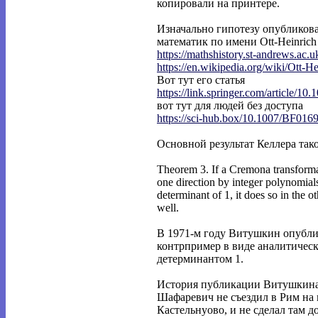
копировали на принтере.
Изначально гипотезу опубликова
математик по имени Ott-Heinrich 
https://mathshistory.st-andrews.ac.
https://en.wikipedia.org/wiki/Ott-He
Вот тут его статья
https://link.springer.com/article/10.
вот тут для людей без доступа
https://sci-hub.box/10.1007/BF016
Основной результат Келлера так
Theorem 3. If a Cremona transformat
one direction by integer polynomial
determinant of 1, it does so in the ot
well.
В 1971-м году Витушкин опубли
контрпример в виде аналитическ
детерминантом 1.
История публикации Витушкина 
Шафаревич не съездил в Рим на
Кастельнуово, и не сделал там д