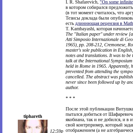
I. R. Shafarevich,
"On some infinit
в котором собирался предложить
(в тот момент считалось, что арг
Тезисы доклада были опубликова
есть
длиннющая рецензия в Math
T. Kambayashi, которая начинаетс
The "Italian paper'' under review [a
Atti Simposio Internazionale di Ge
1965), pp. 208-212, Cremonese, Rom
master's sole publication in English
notes and translations. It was to be 
talk at the International Symposiu
held in Rome in 1965. Apparently, 
prevented from attending the sympo
cancelled. The abstract was publis
never since been followed up by ano
author.
* * *
После этой публикации Витушки
пытался добиться от Шафаревича
tiphareth
якобиана, так и не добился, и в 
свой контрпример, который зада
отображением (а не алгебраичес
12:59p