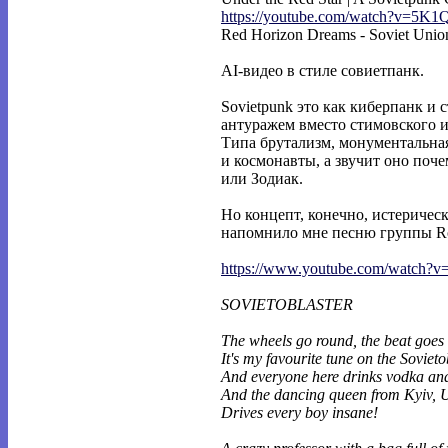
https://youtube.com/watch?v=5K1
Red Horizon Dreams - Soviet Unio
AI-видео в стиле совиетпанк.
Sovietpunk это как киберпанк и 
антуражем вместо стимовского и
Типа брутализм, монументальна
и космонавты, а звучит оно поч
или Зодиак.
Но концепт, конечно, истеричес
напомнило мне песню группы Rot 
https://www.youtube.com/watch?
SOVIETOBLASTER
The wheels go round, the beat goes 
It's my favourite tune on the Sovieto
And everyone here drinks vodka an
And the dancing queen from Kyiv, 
Drives every boy insane!