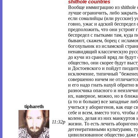
shithole countries
Вообще иммиграцию из shithole c
лучше ограничить, либо закрыть
если сомалийцы (или русские) ус
говно, ужас и адский беспредел
предположить, что они устроят г
беспредел с пытками там, куда 
бывают, скажем, борец с ислам
богохульник из исламской стран
ненавидящий классическую русс
до кучи из сраной вряд ли буду
общество, они скорее будут выст
и Достоевского и пойдут пиздит
исключение, типичный "беженец" 
совершенно ничем не отличается
и его надо гнать нахуй обратно в 
разносчика опасного и неизлечи
их, наверное, можно, но в ближ
(а то и больше) все западные ли
tiphareth
учиться у аборигенов, как еще 
себе и всем, вместо того, чтобы
колено, делая из них манкуртов 
11:32p
жизни. То есть лечить абориген
дегенеративными культурами, ту
цивилизованное общество даже н