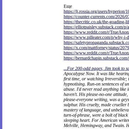
Еще
https://lj.rossia.org/users/hyperion/1
https://counter-currents.com/2026/0
https://thecritic.co.uk/the-goading-li
https://elliotpaisley.substack.com/p/
https://www.reddit.com/r/TrueAno
https://www.pilleater.com/p/why-i-d
https://safetypropaganda.substack.c
https://x.com/mattforney/status/207
https://www.reddit.com/r/TrueAno
https://bernardchapin.substack.com/p
...For 200-odd pages, Jim took to s
Apocalypse Now. It was like heari
first time, or watching Irreversible;
hypnotising. Run-on sentences of un
abuse. I'd never read anything like it.
haven't. His please-no-one attitude, 
please-everyone writing, was a geys
sulphur. His cruelty, made crueller 
mastery of language, and unbelievab
turn-of-phrase, were a bolt of black
sleeping heart. For American writers
Melville, Hemingway, and Twain. His