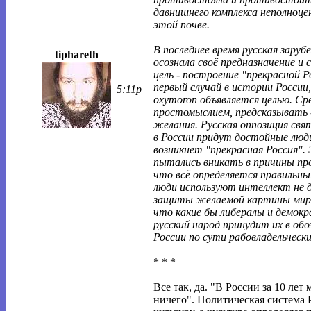
давнишнего комплекса неполноц
этой почве.
В последнее время русская заруб
tiphareth
осознала своё предназначение и 
цель - построение "прекрасной Р
первый случай в истории России,
5:11p
oxymoron объявляется целью. С
простомыслием, предсказывать -
желания. Русская оппозиция свят
в России придут достойные люди
возникнет "прекрасная Россия". 
пытались вникать в причины пр
что всё определяется правильн
люди используют интеллект не д
защиты желаемой картины мира
что какие бы либералы и демокр
русский народ принудит их в об
России по сути рабовладельческ
* * *
Все так, да. "В России за 10 лет 
ничего". Политическая система 