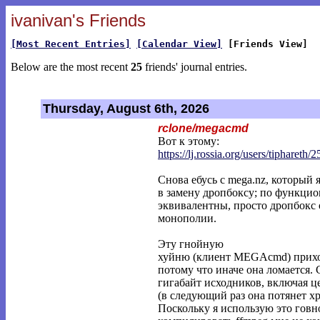
ivanivan's Friends
[Most Recent Entries]
[Calendar View]
[Friends View]
Below are the most recent
25
friends' journal entries.
Thursday, August 6th, 2026
rclone/megacmd
Вот к этому:
https://lj.rossia.org/users/tiphareth/2
Снова ебусь с mega.nz, который 
в замену дропбоксу; по функцио
эквивалентны, просто дропбокс 
монополии.
Эту гнойную
хуйню (клиент MEGAcmd) приход
потому что иначе она ломается. 
гигабайт исходников, включая це
(в следующий раз она потянет хр
Поскольку я использую это говн