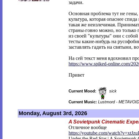
задачи.
Основная проблема тут не гены,
культура, которая опаснее спида
такая же неизлечимая. Принима
страны-говно можно, но только 
из своей "культуры" они с собой
тесты какие-нибудь на русофоб
заставлять гадить на святыни, во
На сей текст меня вдохновил пр
https://www.spiked-online.com/202
Привет
Current Mood:
sick
Current Music:
Lustmord - METAVOI
Monday, August 3rd, 2026
A Sovietpunk Cinematic Expe
Отличное вообще
https://youtube.com/watch?v=xtJzu
Under the Red Star | A Sovietpunk