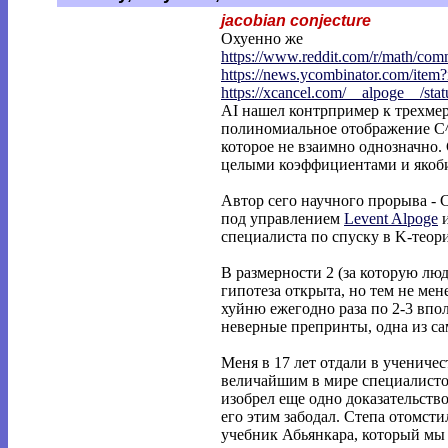
jacobian conjecture
Охуенно же
https://www.reddit.com/r/math/co
https://news.ycombinator.com/item
https://xcancel.com/__alpoge__/stat
AI нашел контрпример к трехмер
полиномиальное отображение C^
которое не взаимно однозначно. 
целыми коэффициентами и якоби
Автор сего научного прорыва - C
под управлением
Levent Alpoge
специалиста по спуску в K-теор
В размерности 2 (за которую лю
гипотеза открыта, но тем не мен
хуйню ежегодно раза по 2-3 вп
неверные препринты, одна из с
Меня в 17 лет отдали в учениче
величайшим в мире специалистом
изобрел еще одно доказательство
его этим забодал. Степа отомсти
учебник Абьянкара, который мы