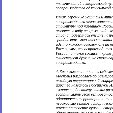
тысячелетний исторический пут
воспроизводства её как сильной
Итак, огромные жертвы и лишен
воспроизводства человеконенав
структуры под названием Росси
имеются в виду не чрезвычайные 
страна подверглась внешней агре
грандиозная экологическая катас
идет о каждом божьем дне на вс
Россия, увы, не воспроизводится.
России на такое согласен, кроме 
существуют другие, не столь ва
воспроизводства.
4. Завоёвывая и подчиняя себе з
Московия разрослась до размеро
исходную территорию. С воцаре
царство назвалось Российской 
экспансию, достигнув таких раз
воспринимать свою великоватост
обширность территории - это ещ
необходимо великое историческо
начала присвоение чужой истор
образованных русских всегда был