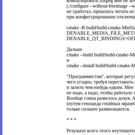
компилировать ffmpeg мне не хоч
(./configure --without-freeimage --
не сработал, пришлось читать 
при конфигурировании отключа
cmake -B build/build-cmake-
DENABLE_MEDIA_FILE_META
DENABLE_QT_BINDINGS=OFF
Дальше
cmake --build build/build-cmake-M
и
cmake --install build/build-cmake-
"Программистам", которые рег
чего угодно, требуя переставить
и залить чем-нибудь едким. Мне
не надо, а надо, чтобы работало т
Вообще говна развелось дохуя. 
(путем геноцида гнойных мразей
только сильнее размножаются.
* * *
Результат всего этого неутешите