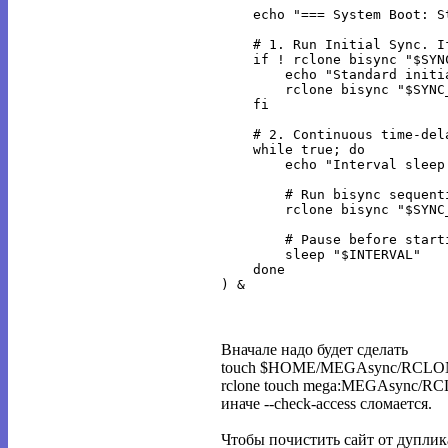
    echo "=== System Boot: S
    # 1. Run Initial Sync. I
    if ! rclone bisync "$SYN
        echo "Standard initi
        rclone bisync "$SYNC
    fi

    # 2. Continuous time-dela
    while true; do

        echo "Interval sleep
        # Run bisync sequent
        rclone bisync "$SYNC
        # Pause before start
        sleep "$INTERVAL"

    done

Вначале надо будет сделать
touch $HOME/MEGAsync/RCL
rclone touch mega:MEGAsync/
иначе --check-access сломается.
Чтобы почистить сайт от дуплик