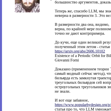
большинство аргументов, доказ
Теперь же, спасибо LLM, мы зна
неверна в размерности 3. Это ве
В размерности два она, видимо,
верна, по крайней мере полино
точно не дают контрпримера.
До кучи, еще один великий резул
полученный этим летом - стать
https://arxiv.org/abs/2606.10102
Existence of a Periodic Orbit for Bi
Giovanni Forni
Доказано (применением теории 
самый модный сейчас метод), чт
бильярда есть замкнутая траекто
треугольных бильярдов сей вопр
остроугольных треугольников зн
не знали.
И вот еще забавное,
https://www.popularbydesign.org/p
статья про то, что LLM умножает