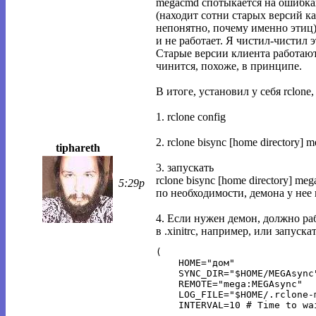
megacmd спотыкается на ошибках
(находит сотни старых версий к
непонятно, почему именно этиц), 
и не работает. Я чистил-чистил э
Старые версии клиента работают
чинится, похоже, в принципе.
В итоге, установил у себя rclone
1. rclone config
2. rclone bisync [home directory]
tiphareth
3. запускать
rclone bisync [home directory] m
5:29p
по необходимости, демона у нее 
4. Если нужен демон, должно р
в .xinitrc, например, или запускать
(

    HOME="дом"

    SYNC_DIR="$HOME/MEGAsync"
    REMOTE="mega:MEGAsync"

    LOG_FILE="$HOME/.rclone-m
    INTERVAL=10 # Time to wa