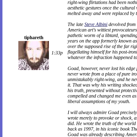
right-wing flirtations had been not
aesthetic gestures once the cultural
melted away and were replaced by t
The late
Steve Albini
devolved from 
American art's wittiest provocateurs
pathetic worm of a libtard, spending
tiphareth
years on the app formerly known as
over the supposed rise of the far rig
flagellating himself for his post-iron
1:33p
whatever the infraction happened to
Goad, however, never lost his edge 
never wrote from a place of pure ir
unmistakably right-wing, and he ne
it. That was why his writing shocke
his truth, presented without protect
compelled and changed me even as I 
liberal assumptions of my youth.
I will always admire Goad precisel
wrote merely to provoke or shock, as
did. He wrote the truth of the world 
back as 1997, in his iconic book T
Goad was already describing Ameri