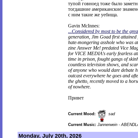
тупой говноед тоже было заметно
тогдашние американские знамен
с ним такие же уебища.
Gavin McInnes:
...Considered by most to be the grea
generation, Jim Goad first attained
hate-mongering asshole who was at
zine Answer Me! predated Vice Mag
for VICE MEDIA's early fearless att
time in prison, fought gangs of ski
countless television shows, and scare
of anyone who would dare debate h
outcast everywhere he goes and after
the ghetto, recently moved to a hors
of nowhere.
Привет
Current Mood:
sad
Current Music:
Jannerwein - ABEND
Monday, July 20th, 2026