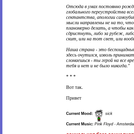
Отсюда в умах постоянно рож
глобального переустройства все
сектантства, апологии самоуби
мысли направлены не на то, чт
планомерно делать, а чтобы как
сдристнуть, либо за рубеж, либо
скит, или на тот свет, или вооб
Наша страна - это беспощадный
здесь очутился, изволь принимать
сломаешься - ты герой на все вре
тебя и нет и не было никогда.''
* * *
Вот так.
Привет
Current Mood:
sick
Current Music:
Pink Floyd - Amsterda