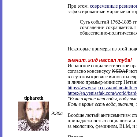
При этом,
современные ревизио
зафиксированные мировые истор
Суть событий 1762-1805 гг.
совпадений сокращается. П
общественно-политическая
Некоторые примеры из этой под
значит, жид нассал туда!
Испанское социалистическое пра
согласно консенсусу
NSDAP
исп
в сеутском кризисе виноваты ев
и лично премьер-министр Нетань
https://www.sajr.co.za/online-influe
https://en.yenisafak.com/world/bar
tiphareth
"Если в кране нет воды, воду в
Если в кране есть вода, значит,
9:30a
Вообще лютый антисемитизм ста
принадлежностью социалиста и л
за экологию, феминизм, BLM, и 