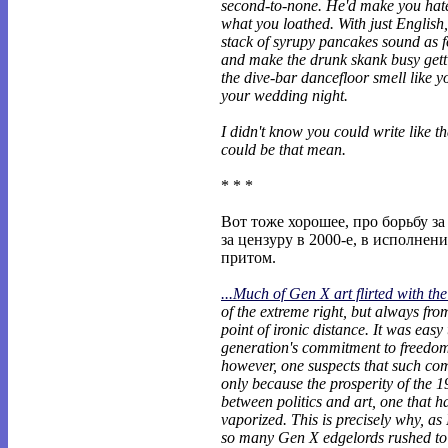
second-to-none. He'd make you hat
what you loathed. With just English
stack of syrupy pancakes sound as f
and make the drunk skank busy gett
the dive-bar dancefloor smell like 
your wedding night.
I didn't know you could write like th
could be that mean.
* * *
Вот тоже хорошее, про борьбу за
за цензуру в 2000-е, в исполнен
притом.
...Much of Gen X art flirted with th
of the extreme right, but always fro
point of ironic distance. It was easy
generation's commitment to freedom
however, one suspects that such co
only because the prosperity of the 1
between politics and art, one that h
vaporized. This is precisely why, as 
so many Gen X edgelords rushed to c