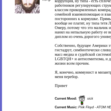
коррупция, ну типа - есть спло
работников регулирующих струк
классом прикормленных компрад
семейной взаимопомощью и вза
посторонних к кормушке. Прямых
вообще не платят, ну типа тетя
Омеру, потому что это мальчик 
нанял на непыльную работу ее в
диплом из очень дорогого униве
Собственно, будущее Америки эт
гистадрут, симбиотически слив
масс-медиа и судейской системой
LGBTQH+ и антисемитизма, и д
жизни всем прочим.
Я, конечно, коммунист и мизантр
меня перебор.
Привет
Current Mood:
sick
Current Music:
Pink Floyd - ATOM 