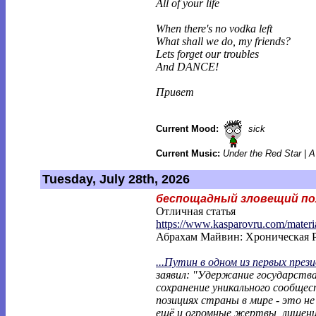
All of your life
When there's no vodka left
What shall we do, my friends?
Lets forget our troubles
And DANCE!
Привет
Current Mood:
sick
Current Music:
Under the Red Star | 
Tuesday, July 28th, 2026
беспощадный зловещий по
Отличная статья
https://www.kasparovru.com/materi
Абрахам Майвин: Хроническая 
...Путин в одном из первых през
заявил: "Удержание государств
сохранение уникального сообщес
позициях страны в мире - это н
ещё и огромные жертвы, лишени