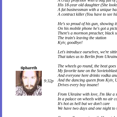
A crazy professor with a bag full of
His 18-year old daughter (She look
A fat businessman with a unique hai
A contract killer (You have to see h
He's so proud of his gun, showing i
On his mobile phone he's got a pictu
There's a mormon preacher, black su
The train's leaving the station
Kyiv, goodbye!
Let's introduce ourselves, we're sitti
That takes us to Berlin from Ukrain
The wheels go round, the beat goes 
tiphareth
My favorite tune on the Sovietoblast
And everyone here drinks vodka an
And the dancing queen from Kyiv, 
9:32p
Drives every boy insane!
From Ukraine with love, I'm like a 
In a palace on wheels with no air c
It's hot as hell but we don't care
We have two days and one night to 