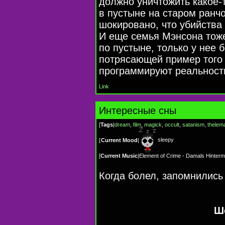
должно уничтожить
какое-
в пустыне на старом ранч
шокировано, что убийств
И еще семья Мэнсона тоже
по пустыне, только у нее б
потрясающей пример того
программируют реальност
Link
Интересные сны
[
Tags
|
dream
,
film
,
magick
,
occult
,
satanism
,
thelem
sleepy
[
Current Mood
|
[
Current Music
|
Element of Crime - Damals Hinter
Когда болел, запомнились
Ш