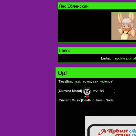
Пес Ебленский
Links
[
Links:
|
update journal
Up!
[
Tags
|
film
,
nazi
,
review
,
sex
,
violence
]
worried
[
Current Mood
|
]
[
Current Music
|
Death In June - Nada!
]