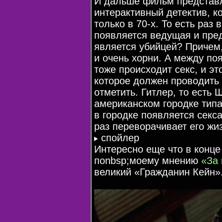
И дальше фильм представл
интерактивный детектив, к
только в
70-х
. То есть раз
появляется ведущая и пред
является убийцей? Причем,
и очень хорни. А между п
тоже происходит секс, и э
которое должен проводить 
отметить. Гитлер, то есть
американском городке типа
в городке появляется секс
раз переворачивает его жи
cпойлер
Интересно еще что в конце
поnbsp;моему мнению
«За
великий «Гражданин Кейн»