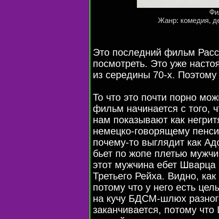
Фи
Жанр: комедия, д
Это последний фильм Расс
посмотреть. Это уже наст
из середины
70-х
. Поэтому
То что это почти порно мож
фильм начинается с того, 
нам показывают как негрит
немецко-говорящему
пенси
почему-то
выглядит как Ад
бьет по жопе плетью мужчи
этот мужчина ебет Шварца 
Третьего Рейха. Видно, ка
потому что у него есть цел
на кучу
БДСМ-шлюх
разног
заканчивается, потому что