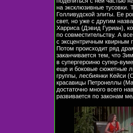
поделиться с ней частью н
на эксклюзивные тусовки. 
Голливудской элиты. Ее ро
свет, но уже с другим наз
Харриса (Дэвид Гуриан), к
по совместительству. А все
с эксцентричным квирным
Потом происходит ряд драм
заканчивается тем, что Зи
в супергероиню
супер-вум
еще и боковые сюжетные л
группы, лесбиянки Кейси (
красавицы Петронеллы (Ма
достаточно много всего на
развивается по законам м