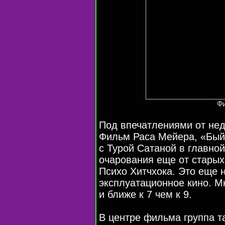
Ф
Под впечатлениями от нед
Фильм Раса Мейера, «Быйс
с Турой Сатаной в главно
очарования еще от старых
Психо Xитчхока. Это еще 
эксплуатационное кино. Мн
и ближе к 7 чем к 9.
В центре фильма группа 