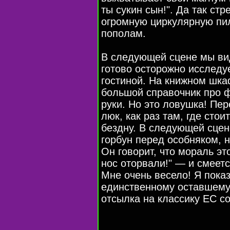
ты сукин сын!". Да так стр
огромную циркулярную пил
пополам.
В следующей сцене мы ви
готово осторожно исследу
гостиной. На книжном шка
большой справочник про ф
руки. Но это ловушка! П
люк, как раз там, где стои
бездну. В следующей сцен
горбун перед особняком, н
Он говорит, что мораль э
нос оторвали!" — и смеетс
Мне очень весело! Я пока
единственному оставшемус
отсылка на классику EC co