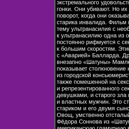
экстремального удовольст
гонки. Они убивают. Но и
поворот, когда они оказы
старика инвалида. Фильм 
тему ультранасилия с нео
к ультранасилию одна из 
постоянно рифмуется с с
к большим скоростям. Эт
с «Аварией» Балларда. Др
внезапно «Шатуны» Мамле
показывает столкновение 
из городской консьюмери
также помешенной на секс
и репрезентированного
се
девушками, и старого зла
и властных мужчин. Это с
стариком и его двумя сын
Овощ, умственно отсталы
Фёдора Соннова из «Шатун
американскую гламурную 