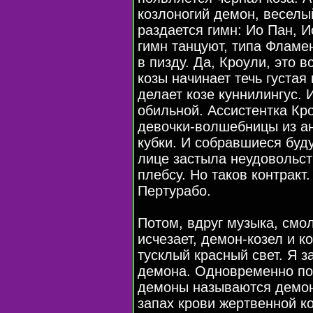
козлоногий демон, веселы
раздается гимн: Ио Пан, Ио
гимн танцуют, типа Фламен
в пизду. Да, Кроули, это в
козы начинает течь густая
делает козе куннилингус. И
обильной. Ассистентка Кр
девочки-волшебницы из а
кубки. И собравшиеся буду
лице застыла неудовольст
плебсу. Но таков контракт
Пертурабо.
Потом, вдруг музыка, смол
исчезает, демон-козел и к
тусклый красный свет. Я 
демона. Одновременно пох
демоны называются демон
запах крови жертвенной к