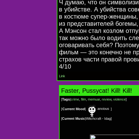
Ч думаю, что он символизи
в убийстве. А убийства с
в костюме
супер-женщины
из представителей богемы,
А Мэнсон стал козлом отпу
так можно было водить сле
оговаривать себя? Поэтому
фильм — это конечно не пр
страхов части правой про
4/10
Link
Faster, Pussycat! Kill! Kill!
[
Tags
|
crime
,
film
,
memuar
,
review
,
violence
]
anxious
[
Current Mood
|
]
[
Current Music
|
Witchcraft - Idag
]