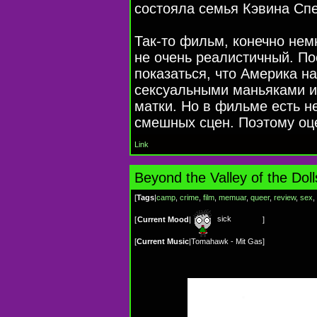
состояла семья Кэвина Спе
Так-то
фильм, конечно немн
не очень реалистичный. По
показаться, что Америка н
сексуальными маньяками и
матки. Но в фильме есть н
смешных сцен. Поэтому оц
Link
Beyond the Valley of the Doll
[
Tags
|
camp
,
crime
,
film
,
memuar
,
queer
,
review
,
sex
,
sick
[
Current Mood
|
]
[
Current Music
|
Tomahawk - Mit Gas
]