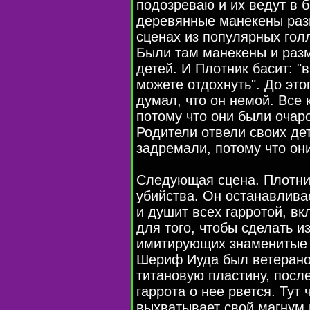
подозреваю и их ведут в 
деревянные манекены раз
сценах из популярных гол
Были там манекены и разм
детей. И Плотник басит: 
можете отдохнуть". До это
думал, что он немой. Все 
потому что они были очар
Родители отвели своих де
задремали, потому что они
Следующая сцена. Плотни
убийства. Он останавлива
и душит всех гарротой, в
для того, чтобы сделать и
имитирующих знаменитые к
Шериф Иуда был ветерано
титановую пластину, после
гаррота о нее рвется. Тут
выхватывает свой магнум и