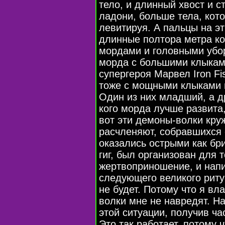
тело, и длинный хвост и с
ладони, больше тела, кот
левитируя. А пальцы на эт
длинные полтора метра ко
мордами и головными убор
морда с большими клыками
супергероя Марвел Iron Fi
тоже с мощными клыками и
Один из них младший, а др
кого морда лучше развита,
вот эти демоны-волки кру
расчленяют, собравшихся
оказались острыми как бри
гиг, был организован для 
жертвоприношение, и напи
следующего великого ритуа
не будет. Потому что я в
волки мне не навредят. На
этой ситуации, получив ча
Это так работает, потому ч