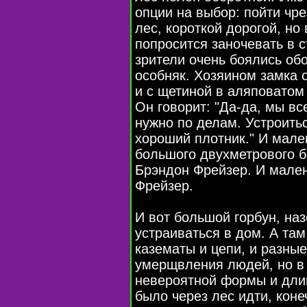
опции на выбор: пойти чре
лес, короткой дорогой, но
попросится заночевать в 
зрители очень боялись об
особняк. Хозяином замка 
и с щетиной в аляповатом 
Он говорит: "Да-да, мы вс
нужно по делам. Устроить
хороший плотник." И мален
большого двухметрового бр
Брэндон Фрейзер. И мален
Фрейзер.
И вот большой горбун, на
устраиваться в дом. А там
казематы и цепи, и разны
умерщвления людей, но в 
невероятной формы и длин
было через лес идти, коне