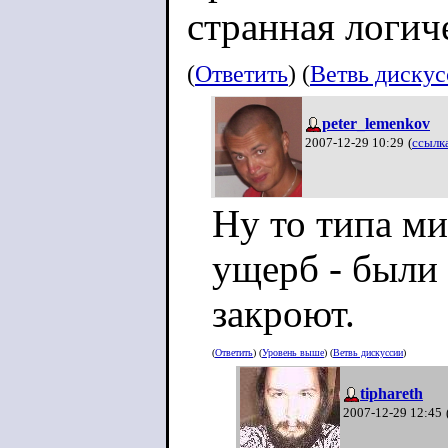
странная логиче
(
Ответить
) (
Ветвь диску
peter_lemenkov
2007-12-29 10:29
(
ссылк
Ну то типа м
ущерб - были
закроют.
(
Ответить
) (
Уровень выше
) (
Ветвь дискуссии
)
tiphareth
2007-12-29 12:45