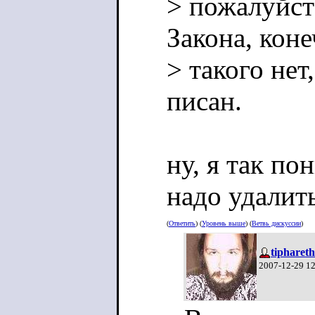
> пожалуйста
Закона, коне
> такого нет
писан.
ну, я так по
надо удалит
(
Ответить
) (
Уровень выше
) (
Ветвь дискуссии
)
tiphareth
2007-12-29 1