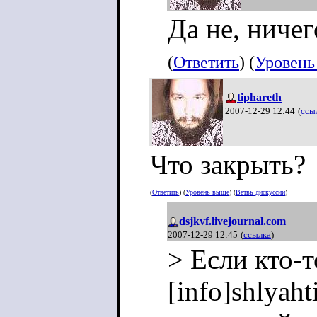
Да не, ничег
(
Ответить
) (
Уровень
tiphareth
2007-12-29 12:44
(
ссы
Что закрыть?
(
Ответить
) (
Уровень выше
) (
Ветвь дискуссии
)
dsjkvf.livejournal.com
2007-12-29 12:45
(
ссылка
)
> Если кто-т
[info]shlyah