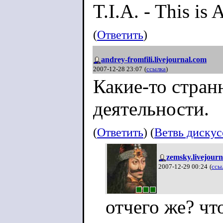
T.I.A. - This is A
(
Ответить
)
andrey-fromfili.livejournal.com
2007-12-28 23:07
(
ссылка
)
Какие-то стран
деятельности.
(
Ответить
) (
Ветвь диску
zemsky.livejour
2007-12-29 00:24
(
ссы
отчего же? чт