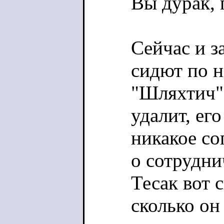
Вы дурак, 
Сейчас и з
сидют по н
"Шляхтич" 
удалит, ег
никакое со
о сотруднич
Тесак вот с
сколько он