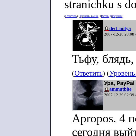
stranichku s d
(
Ответить
) (
Уровень выше
) (
Ветвь дискуссии
)
ded_mitya
2007-12-28 20:08
Тьфу, блядь,
(
Ответить
) (
Уровень
Ура, PayPal
ammutbite
2007-12-29 02:39
Apropos. 4 
сегодня вый