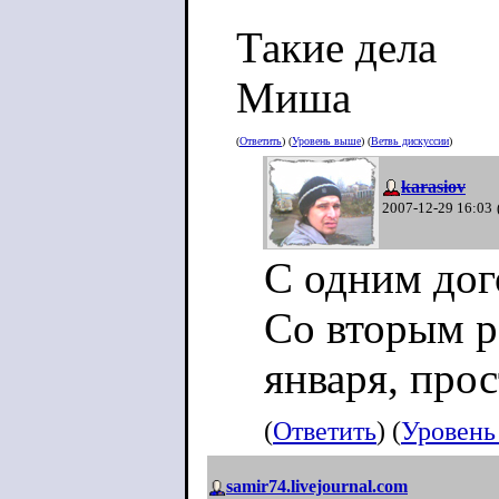
Такие дела
Миша
(
Ответить
) (
Уровень выше
) (
Ветвь дискуссии
)
karasiov
2007-12-29 16:03
С одним дог
Со вторым р
января, прос
(
Ответить
) (
Уровень
samir74.livejournal.com