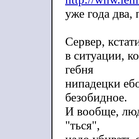
уже года два,
Сервер, кстат
в ситуации, ко
гебня
нипадецки еб
безобидное.
И вообще, люд
"ться",