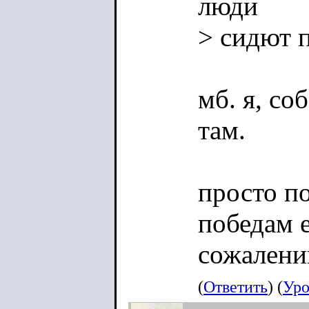
люди
> сидют 
мб. я, со
там.
просто по
победам е
сожалени
(
Ответить
) (
Уро