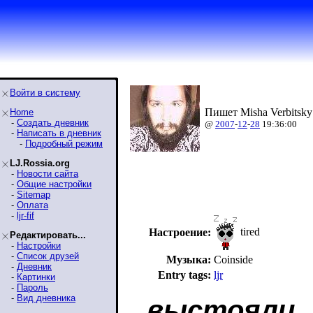
Войти в систему
Пишет Misha Verbitsky
Home
-
Создать дневник
@
2007
-
12
-
28
19:36:00
-
Написать в дневник
-
Подробный режим
LJ.Rossia.org
-
Новости сайта
-
Общие настройки
-
Sitemap
-
Оплата
-
ljr-fif
tired
Настроение:
Редактировать...
-
Настройки
-
Список друзей
Музыка:
Coinside
-
Дневник
Entry tags:
ljr
-
Картинки
-
Пароль
-
Вид дневника
выстояли