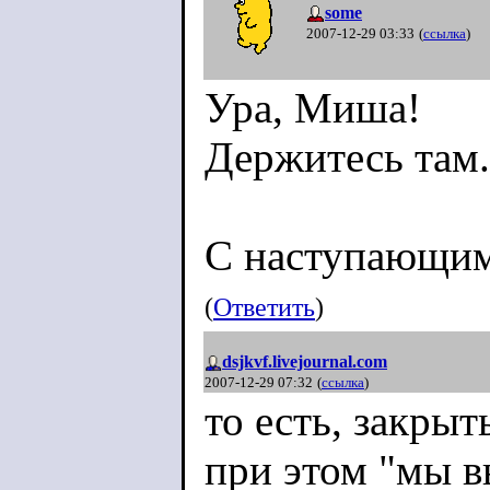
some
2007-12-29 03:33
(
ссылка
)
Ура, Миша!
Держитесь там.
С наступающи
(
Ответить
)
dsjkvf.livejournal.com
2007-12-29 07:32
(
ссылка
)
то есть, закрыт
при этом "мы в