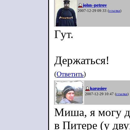
john_petrov
2007-12-29 09:33
(
ссылка
)
Гут.
Держаться!
(
Ответить
)
karasiov
2007-12-29 10:47
(
ссылка
)
Миша, я могу д
в Питере (у дв