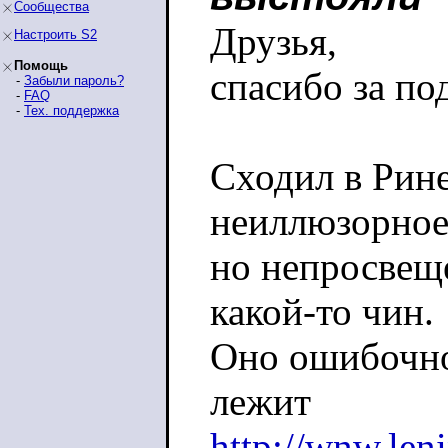
Сообщества
Друзья,
Настроить S2
Помощь
спасибо за по
-
Забыли пароль?
-
FAQ
-
Тех. поддержка
Сходил в Рине
неиллюзорное
но непросвещ
какой-то чин.
Оно ошибочно 
лежит
http://wnw.leni