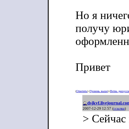
Но я ничег
получу юр
оформленн
Привет
(
Ответить
) (
Уровень выше
) (
Ветвь дискусс
dsjkvf.livejournal.co
2007-12-29 12:57
(
ссылка
)
> Сейчас 