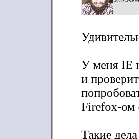
2007-12-29 0
Удивительн
У меня IE 
и проверит
попробова
Firefox-ом 
Такие дела