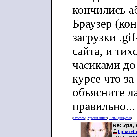
кончились а
Браузер (кон
загрузки .gi
сайта, и тих
часиками до
курсе что за
объясните л
правильно...
(
Ответить
) (
Уровень выше
) (
Ветвь дискуссии
)
Re: Ура,
tiphareth