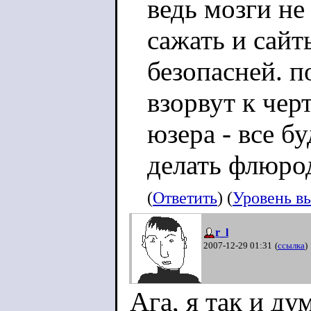
ведь мозги н
сажать и сайт
безопасней. п
взорвут к чер
юзера - все б
делать флюро
(
Ответить
) (
Уровень в
r_l
2007-12-29 01:31
(
ссылка
)
Ага, я так и ду