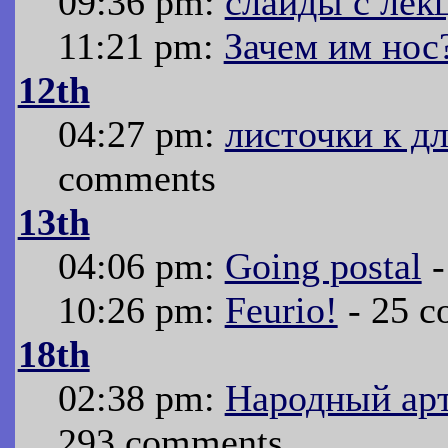
09:36 pm:
слайды с лек
11:21 pm:
Зачем им нос
12th
04:27 pm:
листочки к д
comments
13th
04:06 pm:
Going postal
-
10:26 pm:
Feurio!
- 25 c
18th
02:38 pm:
Народный ар
293 comments