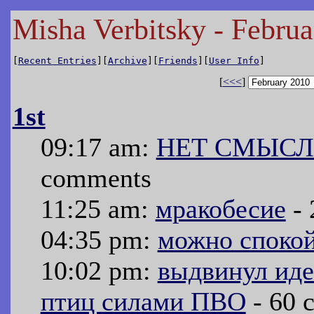
Misha Verbitsky - Febru
[
Recent Entries
][
Archive
][
Friends
][
User Info
]
[
<<<
]
1st
09:17 am:
НЕТ СМЫСЛ
comments
11:25 am:
мракобесие
- 
04:35 pm:
можно спокой
10:02 pm:
выдвинул ид
птиц силами ПВО
- 60 