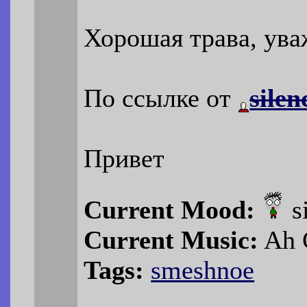
Хорошая трава, ув
По ссылке от
silen
Привет
Current Mood:
s
Current Music:
Ah C
Tags:
smeshnoe