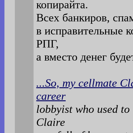
копирайта.
Всех банкиров, спа
в исправительные ко
РПГ,
а вместо денег буде
...So, my cellmate Cl
career
lobbyist who used to
Claire