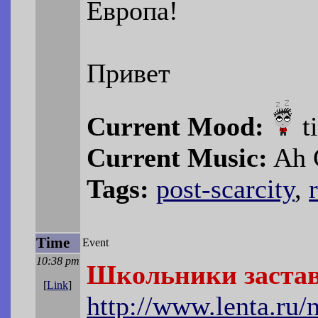
Европа!
Привет
Current Mood:
t
Current Music:
Ah C
Tags:
post-scarcity
,
Time
Event
10:38 pm
Школьники застав
[
Link
]
http://www.lenta.ru