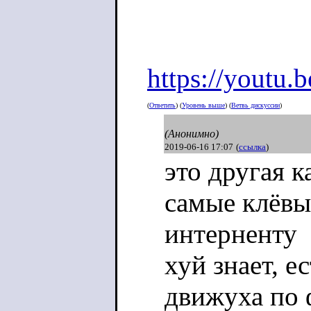
https://youtu
(
Ответить
) (
Уровень выше
) (
Ветвь дискуссии
)
(Анонимно)
2019-06-16 17:07
(
ссылка
)
это другая к
самые клёвы
интерненту
хуй знает, е
движуха по