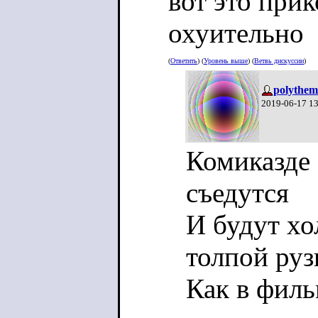
вот это прик
охуительно
(
Ответить
) (
Уровень выше
) (
Ветвь дискуссии
)
polythem
2019-06-17 1
Комиказде 
съедутся
И будут х
толпой руз
Как в филь