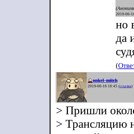
(Аноним
2019-06-1
но 
да 
суд
(
Отве
onkel_mitch
2019-06-16 18:45
(
ссылка
)
> Пришли около
> Трансляцию н