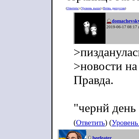
(
Ответить
) (
Уровень выше
) (
Ветвь дискуссии
)
domachevsk
2019-06-17 08:17
>пизданулас
>новости на
Правда.
"чернй день
(
Ответить
) (
Уровень
beefeater