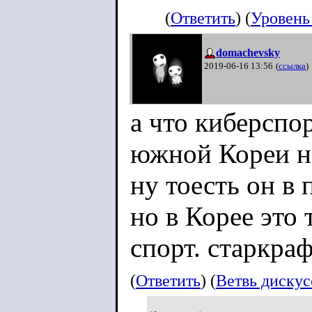
(
Ответить
) (
Уровень
domachevsky
2019-06-16 13:56
(
ссылка
)
а что киберспор
южной Кореи не
ну тоесть он в 
но в Корее это
спорт. старкраф
(
Ответить
) (
Ветвь диску