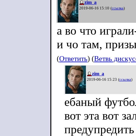
zim_a
2019-06-16 15:10
(
ссылка
)
а во что играли
и чо там, приз
(
Ответить
) (
Ветвь диску
zim_a
2019-06-16 15:23
(
ссылка
)
ебаный футбо
вот эта вот з
предупредить