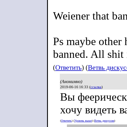
Weiener that ba
Ps maybe other 
banned. All shit 
(
Ответить
) (
Ветвь диску
(Анонимно)
2019-06-16 16:33
(
ссылка
)
Вы феерически
хочу видеть 
(
Ответить
) (
Уровень выше
) (
Ветвь дискуссии
)