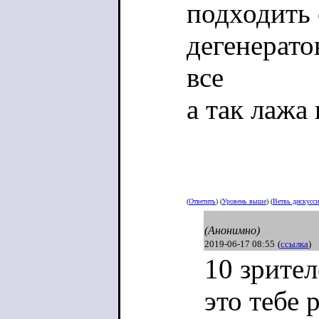
подходить 
дегенератов
все
а так лажа
(
Ответить
) (
Уровень выше
) (
Ветвь дискусс
(Анонимно)
2019-06-17 08:55
(
ссылка
)
10 зрител
это тебе 