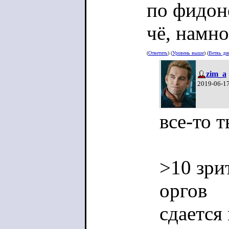
по фидоне
чё, намн
(
Ответить
) (
Уровень выше
) (
Ветвь ди
zim_a
2019-06-17
все-то 
>10 зри
оргов
сдается