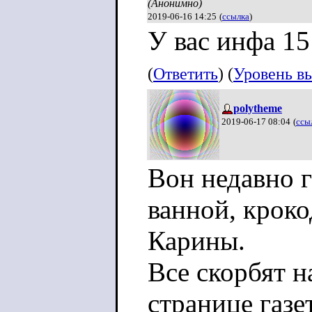
(Анонимно)
2019-06-16 14:25
(
ссылка
)
У вас инфа 15
(
Ответить
) (
Уровень в
polytheme
2019-06-17 08:04
(
ссы
Вон недавно 
ванной, крок
Карины.
Все скорбят н
странице газе