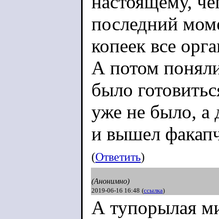
настоящему, чег
последний моме
копеек все орг
А потом поняли
было готовитьс
уже не было, а
и вышел факап
(
Ответить
)
(Анонимно)
2019-06-16 16:48
(
ссылка
)
А тупорылая ми