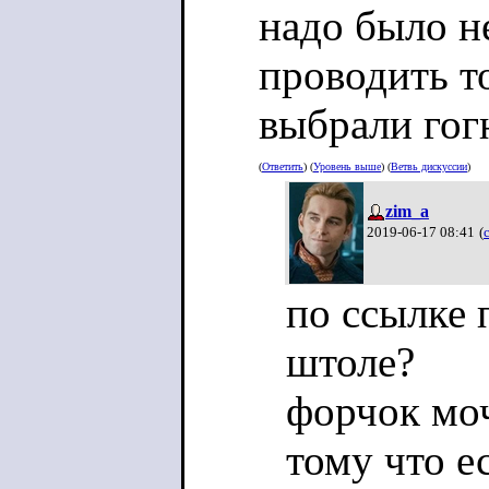
надо было не
проводить то
выбрали гог
(
Ответить
) (
Уровень выше
) (
Ветвь дискуссии
)
zim_a
2019-06-17 08:41
(
по ссылке 
штоле?
форчок моч
тому что е