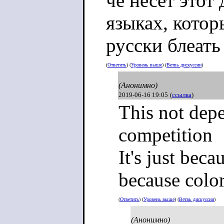
чё несёт этот
языках, котор
русски блеать
(
Ответить
) (
Уровень выше
) (
Ветвь дискуссии
)
(Анонимно)
2019-06-16 19:05
(
ссылка
)
This not dep
competition
It's just bec
because color
(
Ответить
) (
Уровень выше
) (
Ветвь дискуссии
)
(Анонимно)