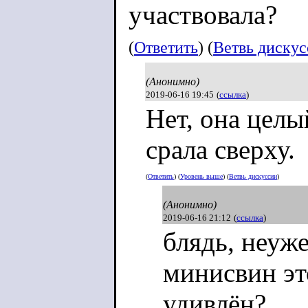
участвовала?
(
Ответить
) (
Ветвь диску
(Анонимно)
2019-06-16 19:45
(
ссылка
)
Нет, она целый
срала сверху.
(
Ответить
) (
Уровень выше
) (
Ветвь дискуссии
)
(Анонимно)
2019-06-16 21:12
(
ссылка
)
блядь, неуж
минисвин эт
удивлён?