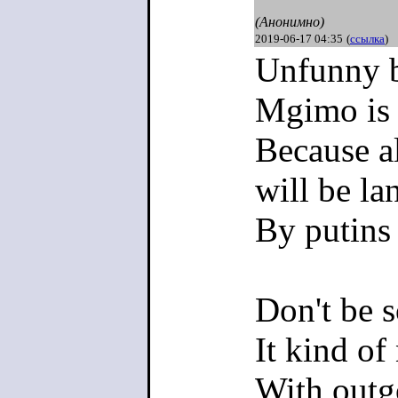
(Анонимно)
2019-06-17 04:35
(
ссылка
)
Unfunny 
Mgimo is
Because al
will be la
By putins
Don't be s
It kind o
With outgo