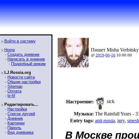
Войти в систему
Пишет Misha Verbitsky
Home
-
Создать дневник
@
2019
-
06
-
16
10:00:00
-
Написать в дневник
-
Подробный режим
LJ.Rossia.org
-
Новости сайта
-
Общие настройки
-
Sitemap
-
Оплата
-
ljr-fif
sick
Настроение:
Редактировать...
-
Настройки
Музыка:
The Rainfall Years
-
Список друзей
-
Дневник
Entry tags:
anti-russia
,
igry
,
smes
-
Картинки
-
Пароль
В Москве про
-
Вид дневника