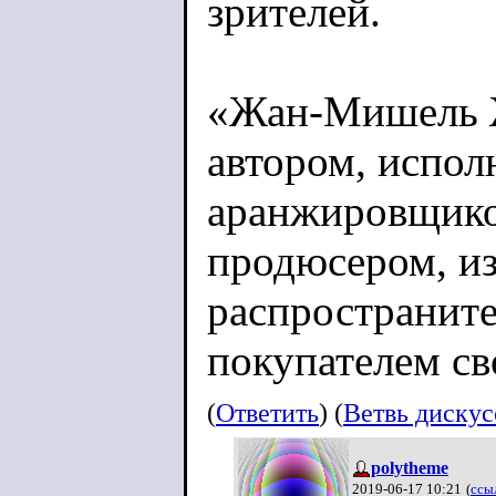
зрителей.
«Жан-Мишель Ж
автором, испол
аранжировщико
продюсером, из
распространите
покупателем св
(
Ответить
) (
Ветвь диску
polytheme
2019-06-17 10:21
(
ссы