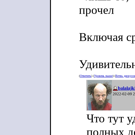
прочел
Включая с
Удивительн
(
Ответить
) (
Уровень выше
) (
Ветвь дискусс
balalajk
2022-02-09 
Что тут у
полных де