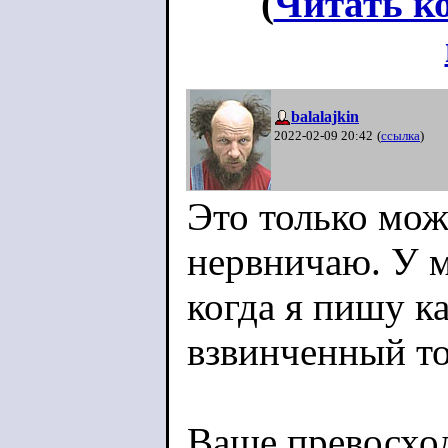
(
Читать к
balalajkin
2022-02-09 20:42
(
ссылка
)
Это только може
нервничаю. У м
когда я пишу ка
взвинченный тон
Ваше превосхо