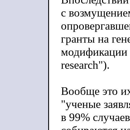
с возмущение
опровергавше
гранты на ген
модификации в
research").
Вообще это и
"ученые заяв
в 99% случаев