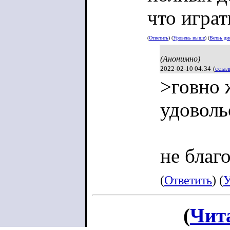
что играт
(
Ответить
) (
Уровень выше
) (
Ветвь ди
(Анонимно)
2022-02-10 04:34
(
ссыл
>говно 
удоволь
не благ
(
Ответить
) (
У
(
Чит