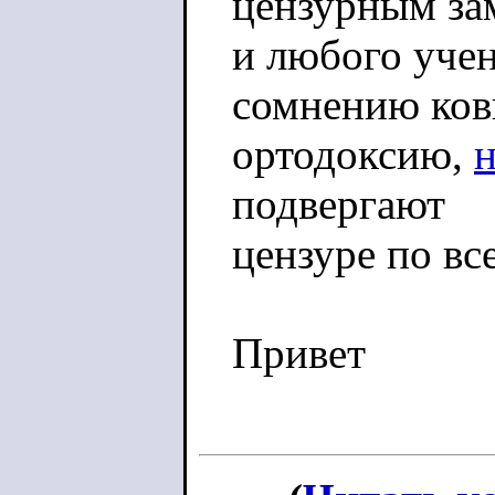
цензурным за
и любого учен
сомнению ко
ортодоксию,
подвергают
цензуре по вс
Привет