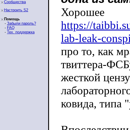
Сообщества
Хорошее
Настроить S2
Помощь
https://taibbi.
-
Забыли пароль?
-
FAQ
-
Тех. поддержка
lab-leak-consp
про то, как мр
твиттера-ФСБ
жесткой ценз
лабораторног
ковида, типа 
Впоследствии 