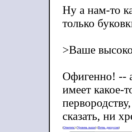
Ну а нам-то к
только буковк
>Ваше высоко
Офигенно! -- 
имеет какое-
первородству,
сказать, ни х
(
Ответить
) (
Уровень выше
) (
Ветвь дискуссии
)