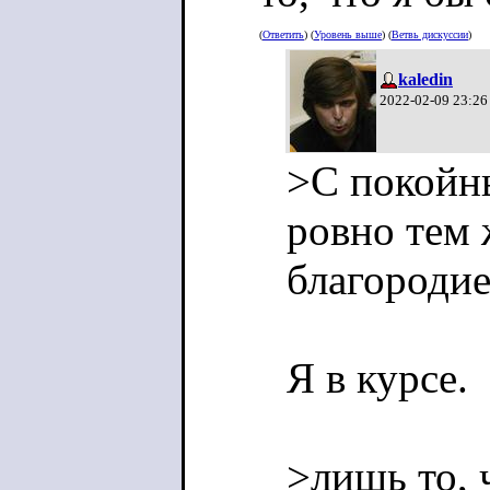
(
Ответить
) (
Уровень выше
) (
Ветвь дискуссии
)
kaledin
2022-02-09 23:26
>С покойн
ровно тем 
благородие
Я в курсе.
>лишь то, 