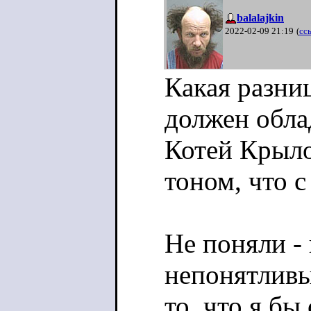
balalajkin
2022-02-09 21:19
(
сс
Какая разни
должен облад
Котей Крыло
тоном, что с
Не поняли - 
непонятливы
то, что я бы