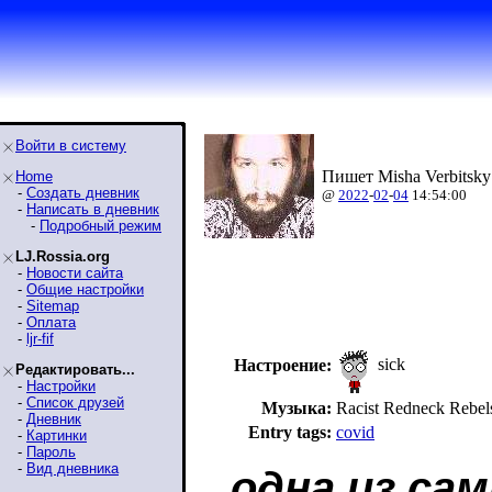
Войти в систему
Пишет Misha Verbitsky
Home
-
Создать дневник
@
2022
-
02
-
04
14:54:00
-
Написать в дневник
-
Подробный режим
LJ.Rossia.org
-
Новости сайта
-
Общие настройки
-
Sitemap
-
Оплата
-
ljr-fif
sick
Настроение:
Редактировать...
-
Настройки
-
Список друзей
Музыка:
Racist Redneck Reb
-
Дневник
Entry tags:
covid
-
Картинки
-
Пароль
-
Вид дневника
одна из са