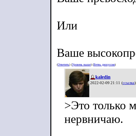
Или
Ваше высокопр
(
Ответить
) (
Уровень выше
) (
Ветвь дискуссии
)
kaledin
2022-02-09 21:11
(
ссылка
)
>Это только м
нервничаю.