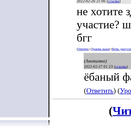
2022-02-26 21:06
(
ссылка
)
не хотите 
участие? ш
бгг
(
Ответить
) (
Уровень выше
) (
Ветвь дискусс
(Анонимно)
2022-02-27 01:23
(
ссылка
)
ёбаный ф
(
Ответить
) (
Уро
(
Чит