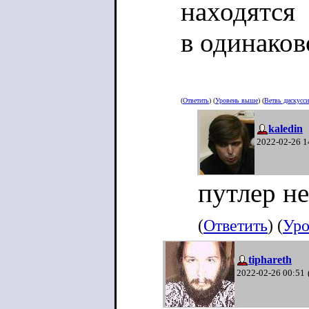
находятся
в одинако
(
Ответить
) (
Уровень выше
) (
Ветвь дискусс
kaledin
2022-02-26 1
путлер не
(
Ответить
) (
Уро
tiphareth
2022-02-26 00:51