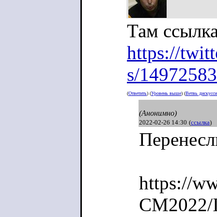
Там ссылка
https://twi
s/1497258
(
Ответить
) (
Уровень выше
) (
Ветвь дискусс
(Анонимно)
2022-02-26 14:30
(
ссылка
)
Перенесл
https://w
CM2022/I