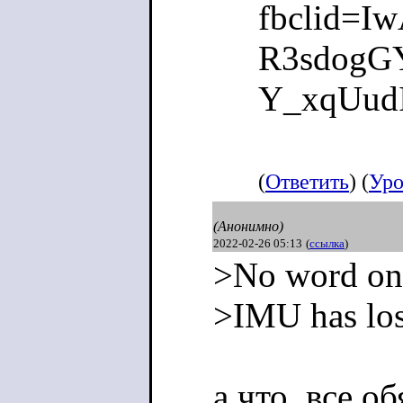
fbclid=I
R3sdogG
Y_xqUud
(
Ответить
) (
Уро
(Анонимно)
2022-02-26 05:13
(
ссылка
)
>No word on
>IMU has lost
а что, все о