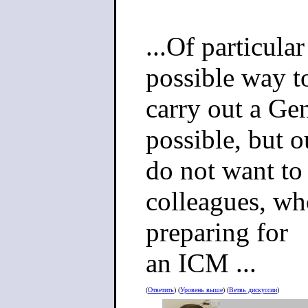
...Of particula
possible way t
carry out a Ge
possible, but 
do not want to
colleagues, wh
preparing for
an ICM ...
(
Ответить
) (
Уровень выше
) (
Ветвь дискуссии
)