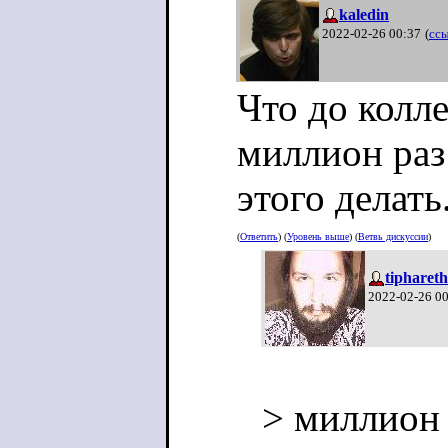
kaledin
2022-02-26 00:37
(
сс
Что до колле
миллион ра
этого делать
(
Ответить
) (
Уровень выше
) (
Ветвь дискуссии
)
tiphareth
2022-02-26 0
> миллион