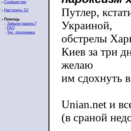
Сообщества
Путлер, кстат
Настроить S2
Помощь
Украиной,
-
Забыли пароль?
-
FAQ
-
Тех. поддержка
обстрелы Харь
Киев за три д
желаю
им сдохнуть 
Unian.net и в
(в сраной нед