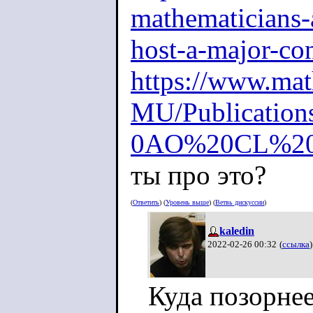
mathematicians-
host-a-major-co
https://www.mat
MU/Publication
0AO%20CL%204
ты про это?
(
Ответить
) (
Уровень выше
) (
Ветвь дискуссии
)
kaledin
2022-02-26 00:32
(
ссылка
)
Куда позорне