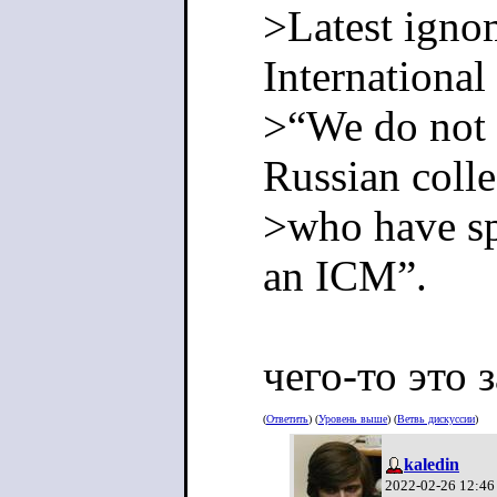
>Latest igno
Internationa
>“We do not 
Russian coll
>who have sp
an ICM”.
чего-то это 
(
Ответить
) (
Уровень выше
) (
Ветвь дискуссии
)
kaledin
2022-02-26 12:46