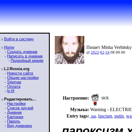
Войти в систему
Пишет Misha Verbitsky
Home
-
Создать дневник
@
2022
-
02
-
24
08:09:00
-
Написать в дневник
-
Подробный режим
LJ.Rossia.org
-
Новости сайта
-
Общие настройки
-
Sitemap
-
Оплата
-
ljr-fif
sick
Настроение:
Редактировать...
-
Настройки
-
Список друзей
Музыка:
Warning - ELECTRI
-
Дневник
Entry tags:
.ua
,
fascism
,
putin
,
wa
-
Картинки
-
Пароль
-
Вид дневника
пароксизм 