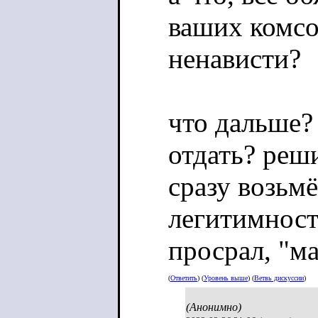
ваших комс
ненависти?
что дальше?
отдать? реш
сразу возьм
легитимност
просрал, "м
(
Ответить
) (
Уровень выше
) (
Ветвь дискуссии
)
(Анонимно)