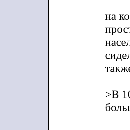
на к
прос
насе
сиде
такж
>В 1
боль