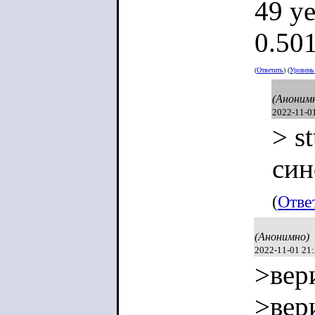
49 ye
0.501
(
Ответить
) (
Уровен
(Аноним
2022-11-0
> s
син
(
Отве
(Анонимно)
2022-11-01 21
>вер
>вер