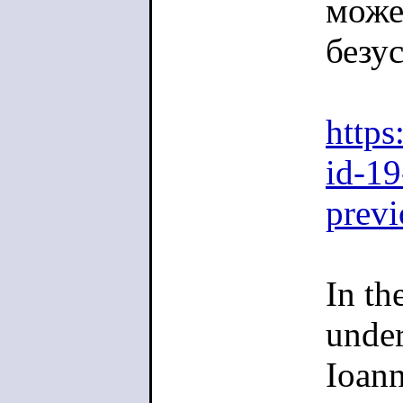
может
безу
https
id-19
previ
In th
under
Ioann