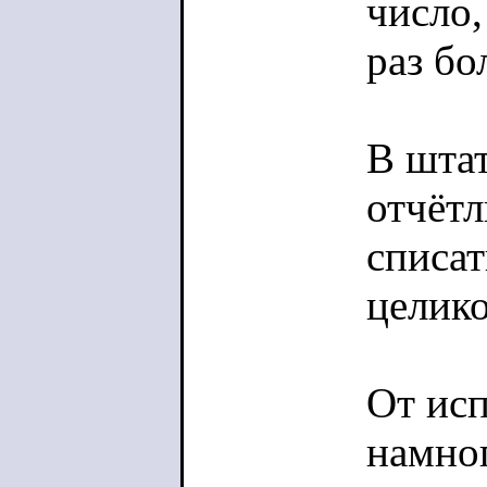
число,
раз бо
В штат
отчётл
списат
целик
От ис
намног