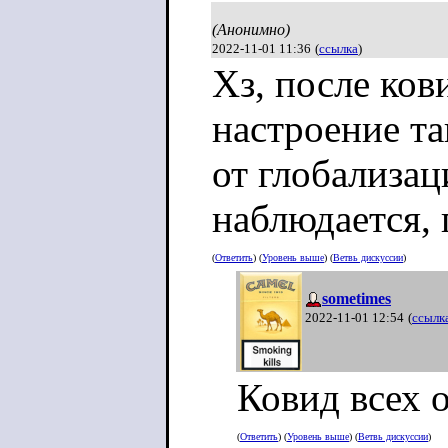
(Анонимно)
2022-11-01 11:36
(
ссылка
)
Хз, после ко
настроение та
от глобализац
наблюдается,
(
Ответить
) (
Уровень выше
) (
Ветвь дискуссии
)
sometimes
2022-11-01 12:54
(
ссылк
Ковид всех о
(
Ответить
) (
Уровень выше
) (
Ветвь дискуссии
)