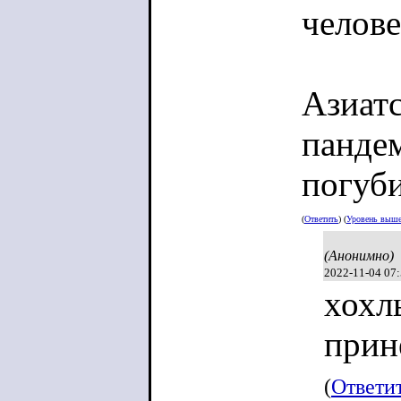
челове
Азиат
панде
погуби
(
Ответить
) (
Уровень выш
(Анонимно)
2022-11-04 07
хохл
прин
(
Ответи