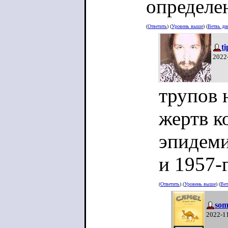
определе
(
Ответить
) (
Уровень выше
) (
Ветвь ди
t
2022
трупов 
жертв к
эпидеми
и 1957-
(
Ответить
) (
Уровень выше
) (
Вет
som
2022-1