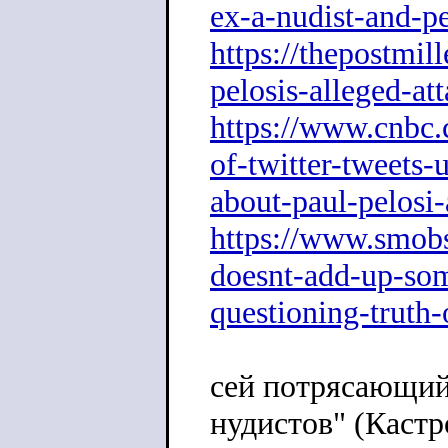
ex-a-nudist-and-p
https://thepostmil
pelosis-alleged-att
https://www.cnbc
of-twitter-tweets
about-paul-p
elosi
https://www.smob
doesnt-add-up-so
questioning-truth-
сей потрясающий
нудистов" (Кастр