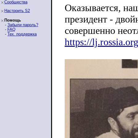
Сообщества
Оказывается, на
Настроить S2
президент - двой
Помощь
-
Забыли пароль?
совершенно неот
-
FAQ
-
Тех. поддержка
https://lj.rossia.or