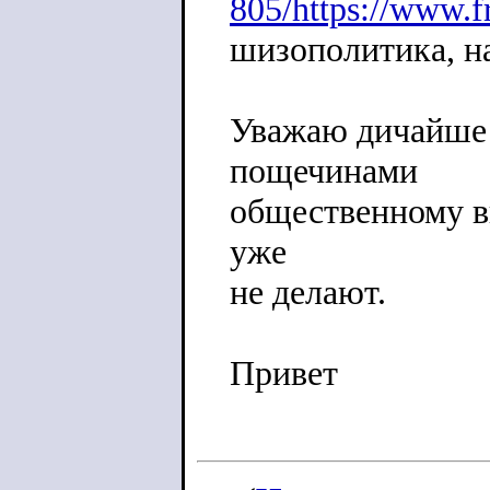
805/https://www.f
шизополитика, на
Уважаю дичайше!
пощечинами
общественному в
уже
не делают.
Привет