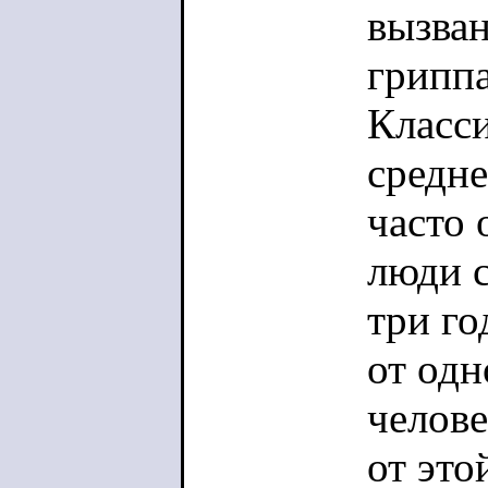
вызва
грипп
Класс
средне
часто 
люди с
три го
от одн
челов
от это