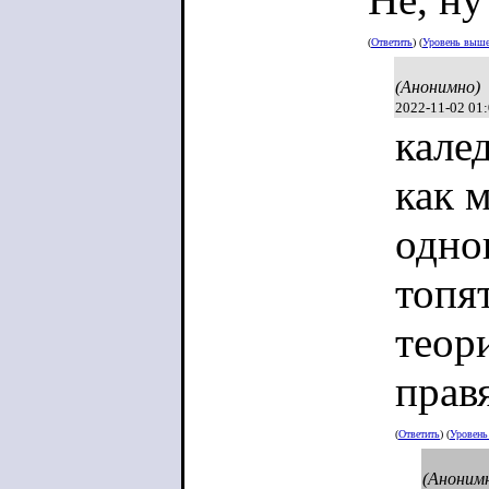
(
Ответить
) (
Уровень выш
(Анонимно)
2022-11-02 01
кале
как 
одно
топя
теор
прав
(
Ответить
) (
Уровен
(Аноним