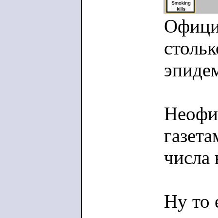
Офици
стольк
эпиде
Неофиц
газета
числа
Ну то 