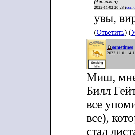
(Анонимно)
2022-11-02 20:28
(
ссыл
увы, ви
(
Ответить
) (
У
sometimes
2022-11-01 14:1
Миш, мне
Билл Гейт
все упом
все), кот
стал лист