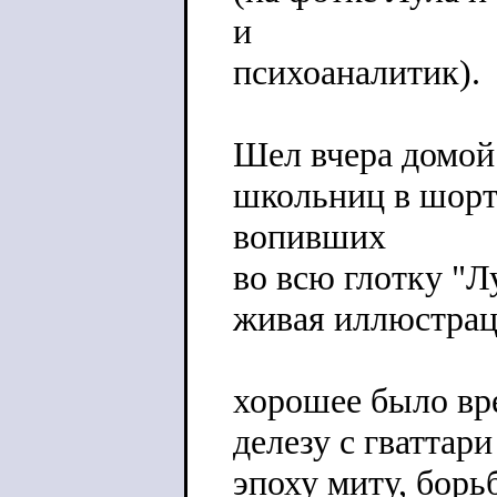
и
психоаналитик).
Шел вчера домой
школьниц в шорт
вопивших
во всю глотку "Л
живая иллюстрац
хорошее было вре
делезу с гваттари
эпоху миту, борь