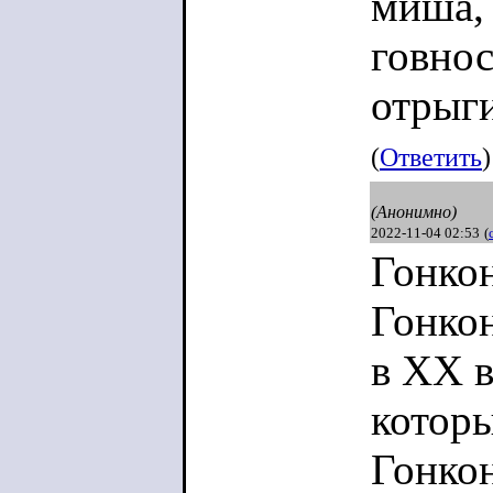
миша, 
говнос
отрыг
(
Ответить
)
(Анонимно)
2022-11-04 02:53
(
Гонкон
Гонкон
в XX в
котор
Гонкон