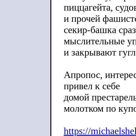
пиццагейта, суд
и прочей фашист
секир-башка сраз
мыслительные уп
и закрывают гугл
Апропос, интерес
привел к себе
домой престарел
молотком по купо
https://michaelshe