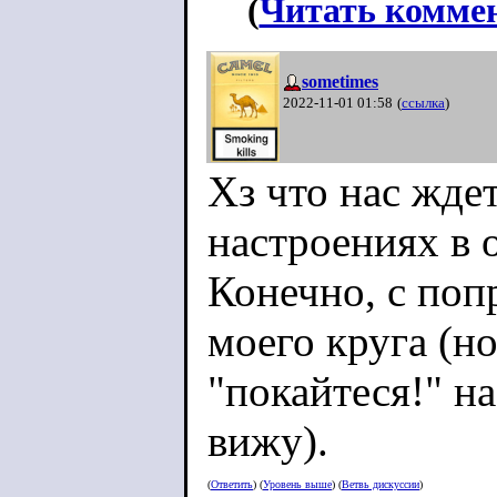
(
Читать комме
sometimes
2022-11-01 01:58
(
ссылка
)
Хз что нас ждет
настроениях в 
Конечно, с поп
моего круга (н
"покайтеся!" н
вижу).
(
Ответить
) (
Уровень выше
) (
Ветвь дискуссии
)