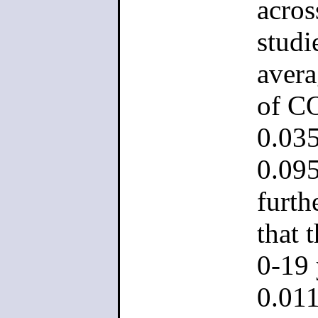
acros
studi
avera
of CO
0.035
0.095
furth
that 
0-19 
0.011