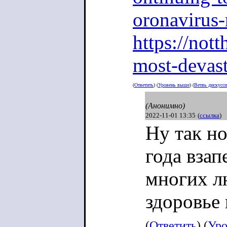
oronavirus-
https://not
most-devast
(
Ответить
) (
Уровень выше
) (
Ветвь дискусс
(Анонимно)
2022-11-01 13:35
(
ссылка
)
Ну так н
года взап
многих л
здоровье
(
Ответить
) (
Уро