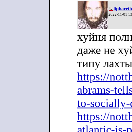
tiphareth
2022-11-01 1
хуйня пол
даже не ху
типу лахты
https://not
abrams-tell
to-socially-
https://nott
atlantic-is