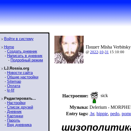
Войти в систему
Пишет Misha Verbitsky
Home
-
Создать дневник
@
2022
-
10
-
31
15:10:00
-
Написать в дневник
-
Подробный режим
LJ.Rossia.org
-
Новости сайта
-
Общие настройки
-
Sitemap
-
Оплата
-
ljr-fif
sick
Настроение:
Редактировать...
-
Настройки
Музыка:
Delerium - MORPH
-
Список друзей
-
Дневник
Entry tags:
.br
,
hippie
,
pedo
,
pom
-
Картинки
-
Пароль
шизополитик
-
Вид дневника