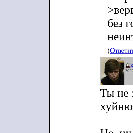
>вер
без 
неин
(
Ответи
k
2022
Ты не 
хуйню
Не, ну