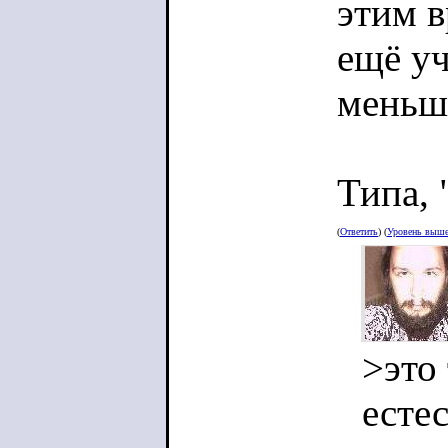
этим в
ещё уч
меньше
Типа, 
(
Ответить
) (
Уровень выш
>это
есте