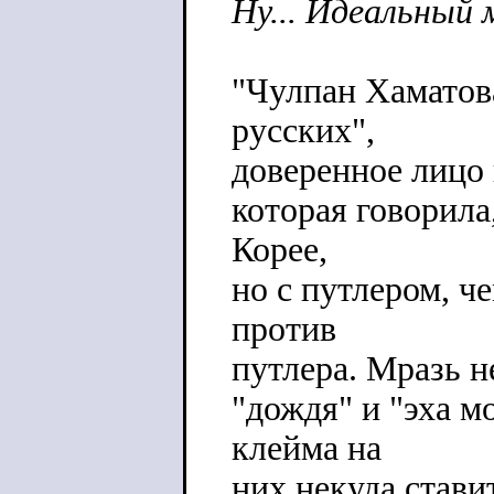
Ну... Идеальный 
"Чулпан Хаматов
русских",
доверенное лицо 
которая говорила
Корее,
но с путлером, ч
против
путлера. Мразь н
"дождя" и "эха м
клейма на
них некуда стави