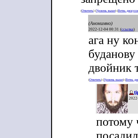
(
Ответить
) (
Уровень выше
) (
Ветвь дискусс
(Анонимно)
2022-12-04 00:31
(
ссылка
)
ага ну ко
буданову
двойник 
(
Ответить
) (
Уровень выше
) (
Ветвь ди
t
2022
потому 
посадил