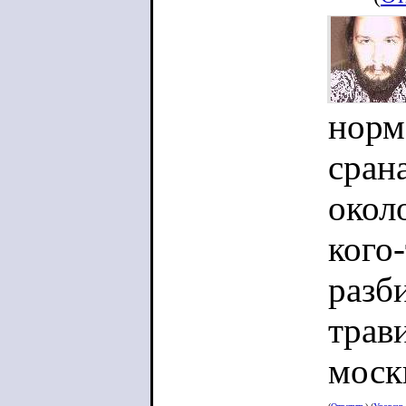
норм
сран
окол
кого-
разб
трав
моск