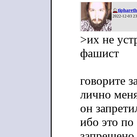
tiphareth
2022-12-03 2
>их не уст
фашист
говорите з
лично меня
он запрети
ибо это по
запрещено 