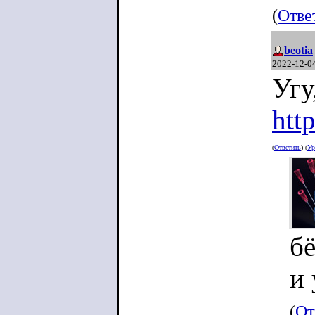
(
Отве
beotia
2022-12-0
Угу
htt
(
Ответить
) (
Ур
б
и 
(
От