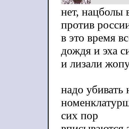
нет, нацболы 
против росси
в это время в
дождя и эха с
и лизали жопу
надо убивать 
номенклатурщ
сих пор
вписываются з