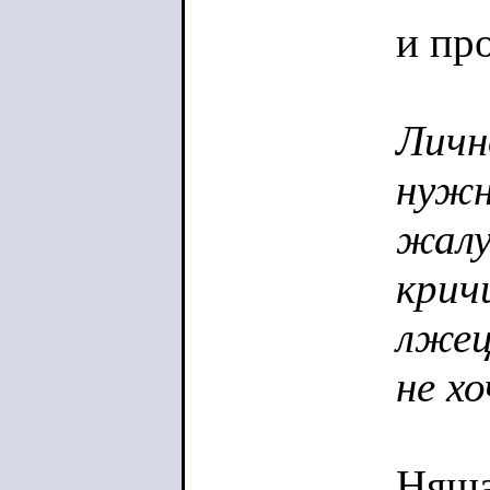
и пр
Личн
нужн
жалу
крич
лжец
не х
Няша