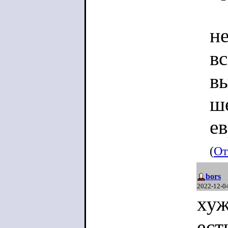
не
вс
в
ш
е
(
От
bors
2022-12-0
хуж
ест