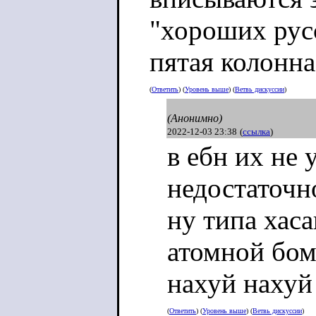
"хороших русс
пятая колонна
(
Ответить
) (
Уровень выше
) (
Ветвь дискуссии
)
(Анонимно)
2022-12-03 23:38
(
ссылка
)
в ебн их не 
недостаточн
ну типа хас
атомной бом
нахуй нахуй
(
Ответить
) (
Уровень выше
) (
Ветвь дискуссии
)