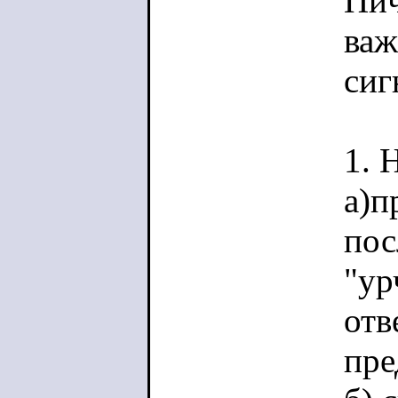
Пич
важ
сиг
1. 
а)п
пос
"ур
отв
пре