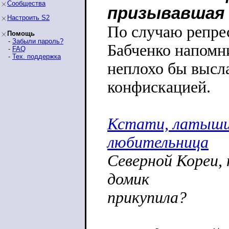
Сообщества
призывавшая 
Настроить S2
По случаю репре
Помощь
-
Забыли пароль?
Бабченко напомни
-
FAQ
-
Тех. поддержка
неплохо бы высла
конфискацией.
Кстати, латыши,
любительница
Северной Кореи,
домик
прикупила?