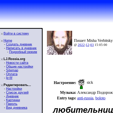
Войти в систему
Пишет Misha Verbitsky
Home
-
Создать дневник
@
2022
-
12
-
03
15:05:00
-
Написать в дневник
-
Подробный режим
LJ.Rossia.org
-
Новости сайта
-
Общие настройки
-
Sitemap
-
Оплата
-
ljr-fif
sick
Настроение:
Редактировать...
-
Настройки
Музыка:
Александр Подоро
-
Список друзей
-
Дневник
Entry tags:
anti-russia
,
boloto
-
Картинки
-
Пароль
любительница
-
Вид дневника