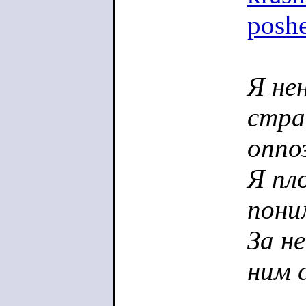
poshe
Я не
стра
оппо
Я пл
пони
За н
ним 