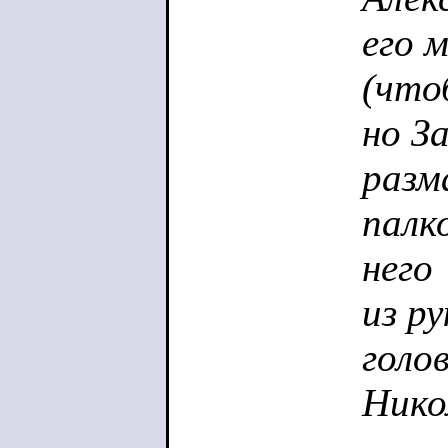
его 
(что
но З
разм
палк
него
из р
голов
Нико