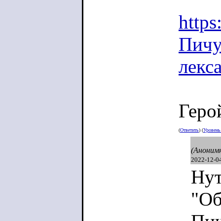
https
Пич
лекс
Геро
(
Ответить
) (
Уровен
(Аноним
2022-12-0
Нут
"Об