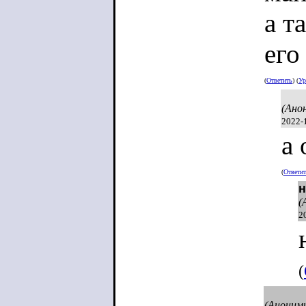
от 
а т
люд
его
это
(
Ответить
) (
Ур
(Ано
2022-
а 
(
Ответи
н
(
2
(
(Аноним