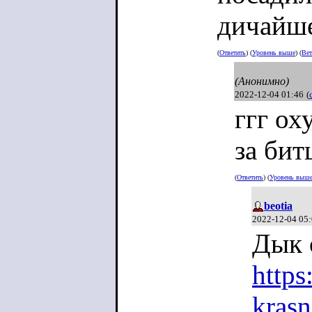
дичайш
(
Ответить
) (
Уровень выше
) (
Вет
(Анонимно)
2022-12-04 01:46
(
ггг ох
за бит
(
Ответить
) (
Уровень выш
beotia
2022-12-04 05
Дык 
https
kras