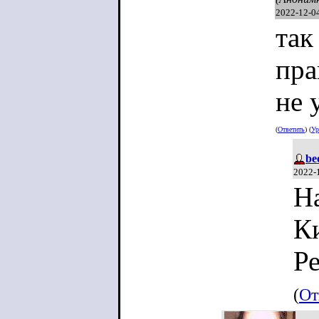
2022-12-0
так
пра
не 
(
Ответить
) (
Ур
be
2022-
Н
К
Р
(
От