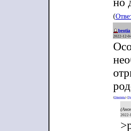
но 
(
Отве
beotia
2022-12-0
Осо
нео
отр
род
(
Ответить
) (
Ур
(Ано
2022-
>