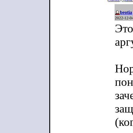
(
Ответить
) (
Уровен
beotia
2022-12-0
Это
арг
Нор
пон
зач
защ
(ко