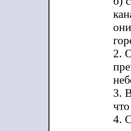
б) 
кан
они
гор
2. 
пре
неб
3. 
что
4. 