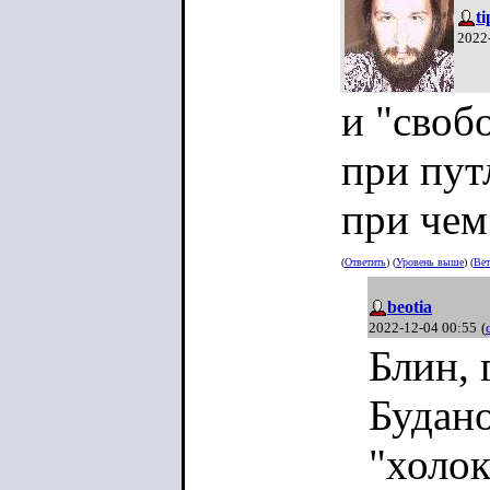
t
2022
и "своб
при пут
при чем 
(
Ответить
) (
Уровень выше
) (
Вет
beotia
2022-12-04 00:55
(
Блин, 
Будано
"холок