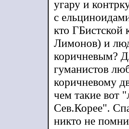
угару и контрк
с ельциноидами
кто ГБистской 
Лимонов) и лю
коричневым? Д
гуманистов люб
коричневому д
чем такие вот 
Сев.Корее". Спа
никто не помни