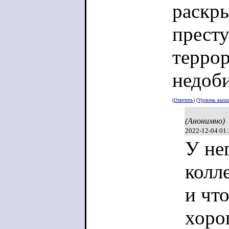
раскр
прест
террор
недоби
(
Ответить
) (
Уровень выш
(Анонимно)
2022-12-04 01
У не
колл
и чт
хоро