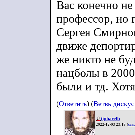
Вас конечно не
профессор, но 
Сергея Смирнов
движе депорти
же никто не буд
нацболы в 2000
были и тд. Хот
перекрасился в
(
Ответить
) (
Ветвь диску
паспорт "хорош
tiphareth
2022-12-03 23:19
(
ссы