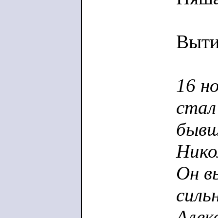
Выти
16 н
стал
бывш
Нико
Он в
силь
Алек