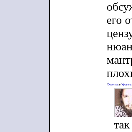
обсу
его 
ценз
нюан
мант
плох
(
Ответить
) (
Уровен
так