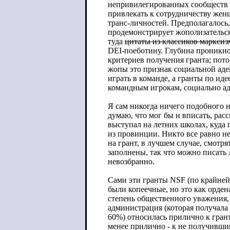
непривилегированных сообществ 
привлекать к сотрудничеству жен
транс-личностей. Предполагалось,
продемонстрирует жополизательс
туда
цитаты из классиков маркси
DEI-поеботину. Глубина проникно
критериев получения гранта; пото
жопы это признак социальной аде
играть в команде, а гранты по ид
командным игрокам, социально а
Я сам никогда ничего подобного н
думаю, что мог бы и вписать, расс
выступал на летних школах, куда
из провинции. Никто все равно не
на грант, в лучшем случае, смотря
заполнены, так что можно писать
невозбранно.
Сами эти гранты NSF (по крайней
были копеечные, но это как орден
степень общественного уважения,
администрация (которая получала 
60%) относилась прилично к гран
менее прилично - к не получивши