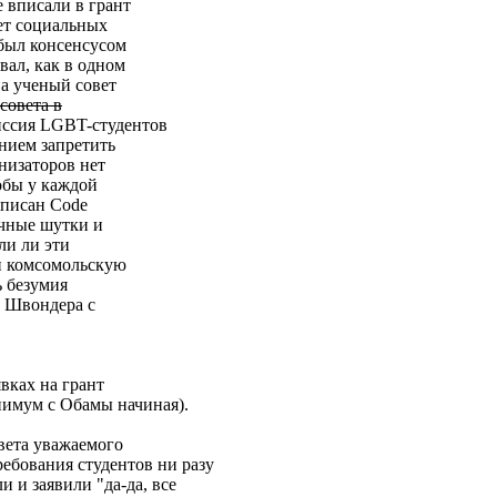
 вписали в грант
ет социальных
был консенсусом
вал, как в одном
а ученый совет
совета в
ссия LGBT-студентов
анием запретить
анизаторов нет
тобы у каждой
описан Code
ичные шутки и
ли ли эти
и комсомольскую
ь безумия
у Швондера с
явках на грант
нимум с Обамы начиная).
вета уважаемого
ребования студентов ни разу
и и заявили "да-да, все