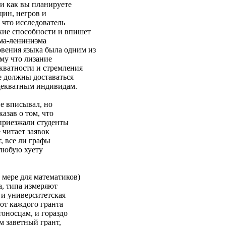
и как вы планируете
щин, негров и
 что исследователь
кие способности и впишет
зма-ленинизма
вения языка была одним из
му что лизание
кватности и стремления
ее должны доставаться
декватным индивидам.
е вписывал, но
казав о том, что
 приезжали студенты
 читает заявок
т, все ли графы
 любую хуету
 мере для математиков)
а, типа измеряют
 и университетская
от каждого гранта
тоносцам, и гораздо
м заветный грант,