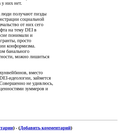
 у них нет.
: люди получают пизды
онстрации социальной
ачальство от них сего
уфта на тему DEI в
 сие понимали и
 гранты, просто
ции конформизма.
ком банального
тности, можно лишиться
 хунвейбинов, вместо
DEI-идеологии, займется
 Совершенно не удивлюсь,
 ценностями зуммеров и
нтарии
) - (
Добавить комментарий
)