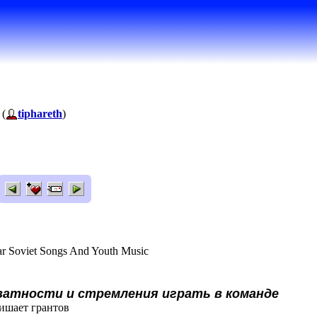
 (
tiphareth
)
lar Soviet Songs And Youth Music
кватности и стремления играть в команде
ишает грантов