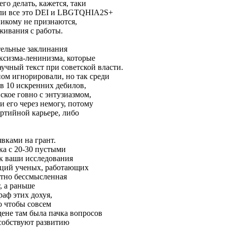
го делать, кажется, таки
дели все это DEI и LBGTQHIA2S+
никому не признаются,
живания с работы.
тельные заклинания
рксизма-ленинизма, которые
учный текст при советской власти.
ном игнорировали, но так среди
в 10 искренних дебилов,
ское говно с энтузиазмом,
и его через немогу, потому
ртийной карьере, либо
явками на грант.
ка с 20-30 пустыми
ак ваши исследования
нций ученых, работающих
ютно бессмысленная
, а раньше
аф этих дохуя,
то чтобы совсем
дене там была пачка вопросов
особствуют развитию