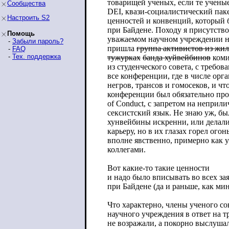
товарищей ученых, если те ученые
Сообщества
DEI, квази-социалистический пак
Настроить S2
ценностей и конвенций, который 
при Байдене. Походу я присутство
Помощь
уважаемом научном учреждении н
-
Забыли пароль?
пришла
группа активистов из жил
-
FAQ
-
Тех. поддержка
тужурках
банда хуйвейбинов
коми
из студенческого совета, с требов
все конференции, где в числе орг
негров, трансов и гомосеков, и ч
конференции был обязательно пр
of Conduct, с запретом на неприл
сексистский язык. Не знаю уж, бы
хунвейбины искренни, или делал
карьеру, но в их глазах горел огон
вполне явственно, примерно как 
коллегами.
Вот какие-то такие ценности
и надо было вписывать во всех за
при Байдене (да и раньше, как ми
Что характерно, члены ученого со
научного учреждения в ответ на т
не возражали, а покорно выслушал