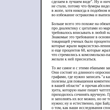
сделаем в лучшем виде". Ну и ниче
не стали, потому что бумеры ви
в жопе, хотя никогда в подобном 
во избежание остракизма и выпиз
Больше всего это похоже на обяза
про диалектику с цитатами из ма
требовалось вписывать в любой на
Знакомые это требование в основ
товарищей ученых было проценто
которые жрали марксистско-ленин
и еще процентов 60, которые жрал
что стремились к комсомольско-па
желали к ней присосаться.
То же самое и с этими ебаными за
Они состоят из длинного опросни
графами, где нужно записать "а к
полезны для повышения компете
в вашей области" и прочая абсол
хуета, которую ныне пишет чатгпт
приходилось сочинять вручную. Гр
и заполнять их все можно, но не 
нужно; ну и естественно, при Бай
о том, как ваши исследования сп