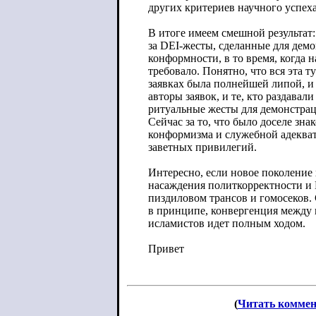
других критериев научного успеха
В итоге имеем смешной результат
за DEI-жесты, сделанные для дем
конформности, в то время, когда н
требовало. Понятно, что вся эта т
заявках была полнейшей липой, и
авторы заявок, и те, кто раздавали
ритуальные жесты для демонстра
Сейчас за то, что было доселе зна
конформизма и служебной адеква
заветных привилегий.
Интересно, если новое поколение
насаждения политкорректности и 
пиздиловом трансов и гомосеков.
в принципе, конвергенция между
исламистов идет полным ходом.
Привет
(
Читать комме