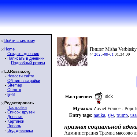
Войти в систему
Пишет Misha Verbitsky
Home
-
Создать дневник
@
2025
-
09
-
01
01:34:00
-
Написать в дневник
-
Подробный режим
LJ.Rossia.org
-
Новости сайта
-
Общие настройки
-
Sitemap
-
Оплата
-
ljr-fif
sick
Настроение:
Редактировать...
-
Настройки
Музыка:
Zoviet France - Popu
-
Список друзей
Entry tags:
nauka
,
sjw
,
trump
,
usa
-
Дневник
-
Картинки
-
Пароль
признак социальной аде
-
Вид дневника
Администрация Трампа массово л