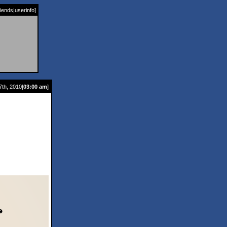
riends
|
userinfo
]
7th, 2010|
03:00 am
]