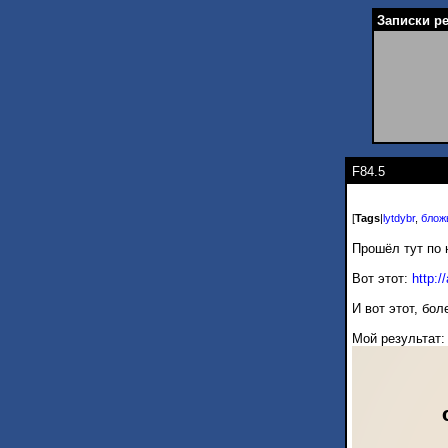
Записки ре
F84.5
[
Tags
|
lytdybr
,
блож
Прошёл тут по
Вот этот:
http:/
И вот этот, бо
Мой результат: