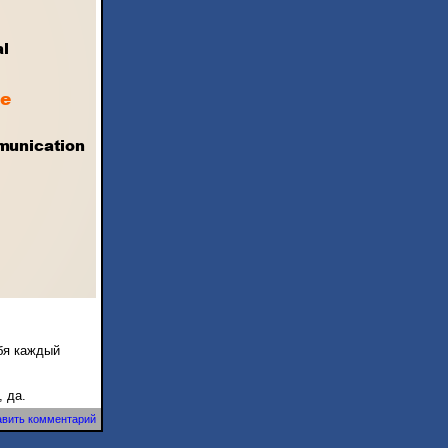
бя каждый
 да.
вить комментарий