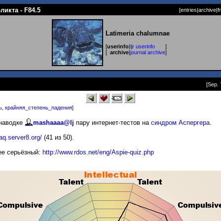
ликта - F84.5
[
entries
|
archive
|
f
Latimeria chalumnae
[
userinfo
|
ljr userinfo
]
[
archive
|
journal archive
]
[Sep. 
ь
,
крайняя_степень_падения
]
 наводке
mashaaaa@lj
пару интернет-тестов на
синдром Аспергера
.
/aq.server8.org/
(41 из 50).
лее серьёзный:
http://www.rdos.net/eng/Aspie-quiz.php