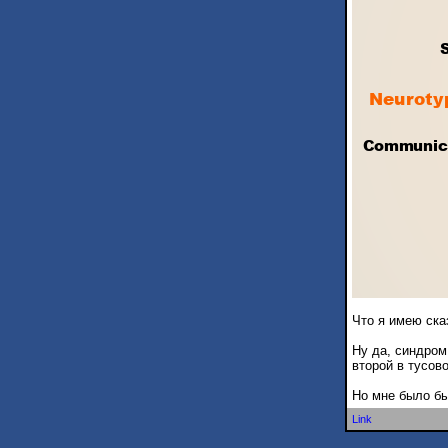
Что я имею ска
Ну да, синдром
второй в тусово
Но мне было бы
Link