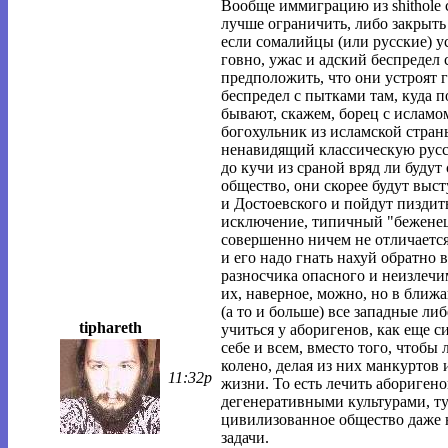
Вообще иммиграцию из shithole c
лучше ограничить, либо закрыть
если сомалийцы (или русские) ус
говно, ужас и адский беспредел
предположить, что они устроят г
беспредел с пытками там, куда 
бывают, скажем, борец с ислам
богохульник из исламской стран
ненавидящий классическую русс
до кучи из сраной вряд ли буду
общество, они скорее будут выст
и Достоевского и пойдут пиздит
исключение, типичный "беженец" 
совершенно ничем не отличается
и его надо гнать нахуй обратно в 
разносчика опасного и неизлечи
их, наверное, можно, но в ближ
(а то и больше) все западные ли
tiphareth
учиться у аборигенов, как еще 
себе и всем, вместо того, чтобы
колено, делая из них манкуртов 
11:32p
жизни. То есть лечить абориген
дегенеративными культурами, ту
цивилизованное общество даже н
задачи.