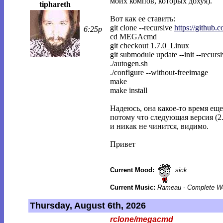
моих компов, которых дохуя).
tiphareth
Вот как ее ставить:
git clone --recursive
https://githu
6:25p
cd MEGAcmd
git checkout 1.7.0_Linux
git submodule update --init --recurs
./autogen.sh
./configure --without-freeimage
make
make install
Надеюсь, она какое-то время еще
потому что следующая версия (2
и никак не чинится, видимо.
Привет
Current Mood:
sick
Current Music:
Rameau - Complete Wo
Thursday, August 6th, 2026
rclone/megacmd