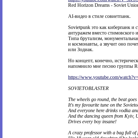
Red Horizon Dreams - Soviet Unio
AI-видео в стиле совиетпанк.
Sovietpunk это как киберпанк и 
антуражем вместо стимовского и
Типа брутализм, монументальна
и космонавты, а звучит оно поч
или Зодиак.
Но концепт, конечно, истеричес
напомнило мне песню группы Rot 
https://www.youtube.com/watch?
SOVIETOBLASTER
The wheels go round, the beat goes 
It's my favourite tune on the Sovieto
And everyone here drinks vodka an
And the dancing queen from Kyiv, 
Drives every boy insane!
A crazy professor with a bag full of