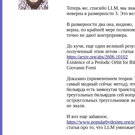
Теперь же, спасибо LLM, мы зна
неверна в размерности 3. Это ве
В размерности два она, видимо,
верна, по крайней мере полино
точно не дают контрпримера.
До кучи, еще один великий резул
полученный этим летом - стать
https://arxiv.org/abs/2606.10102
Existence of a Periodic Orbit for Bi
Giovanni Forni
Доказано (применением теории 
самый модный сейчас метод), чт
бильярда есть замкнутая траекто
треугольных бильярдов сей вопр
остроугольных треугольников зн
не знали.
И вот еще забавное,
https://www.popularbydesign.org/p
статья про то, что LLM умножает