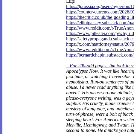
Еще
https://lj.rossia.org/users/hyperion/1
https://counter-currents.com/2026/0
https://thecritic.co.uk/the-goading-li
https://elliotpaisley.substack.com/p/
https://www.reddit.com/r/TrueAno
https://www.pilleater.com/p/why-i-d
https://safetypropaganda.substack.c
https://x.com/mattforney/status/207
https://www.reddit.com/r/TrueAno
https://bernardchapin.substack.com/p
...For 200-odd pages, Jim took to s
Apocalypse Now. It was like heari
first time, or watching Irreversible;
hypnotising. Run-on sentences of un
abuse. I'd never read anything like it.
haven't. His please-no-one attitude, 
please-everyone writing, was a geys
sulphur. His cruelty, made crueller 
mastery of language, and unbelievab
turn-of-phrase, were a bolt of black
sleeping heart. For American writers
Melville, Hemingway, and Twain. His
second-to-none. He'd make you hat