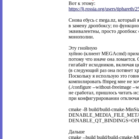
Вот к этому:
https://lj.rossia.org/users/tiphareth/2
Снова ебусь с mega.nz, который 
в замену дропбоксу; по функцио
эквивалентны, просто дропбокс 
монополии.
Эту гнойную
хуйню (клиент MEGAcmd) приход
потому что иначе она ломается. 
гигабайт исходников, включая це
(в следующий раз она потянет хр
Поскольку я использую это говн
компилировать ffmpeg мне не хоч
(./configure --without-freeimage --
не сработал, пришлось читать 
при конфигурировании отключа
cmake -B build/build-cmake-
DENABLE_MEDIA_FILE_META
DENABLE_QT_BINDINGS=OFF
Дальше
cmake --build build/build-cmake-M