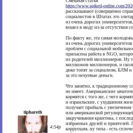
Смешная статья
https://www.spiked-online.com/202
рассказывают (совершенно справ
социалистов в Штатах это элит
из очень дорогих университетов,
вошел в моду из-за отсутствия 
По факту же, эта самая молодеж
из очень дорогих университетов
проблем с социальной мобильнос
припасена работа в NGO, которо
их родителей миллионеров. Ну т
миллионов миллионеров, и скольк
дико топят за социализм, БЛМ и 
за это нехуевые деньги.
Что занятно, к традиционному 
не имеет. Американские зачато
кормятся с того же, с чего корм
и израильские, с ухудшения жиз
получает прибыль с увеличения 
tiphareth
или американской регулирующей
закручивания крантика, с посл
избранных друзей и приятелей. 
4:54p
коррупция, ну типа - есть спло