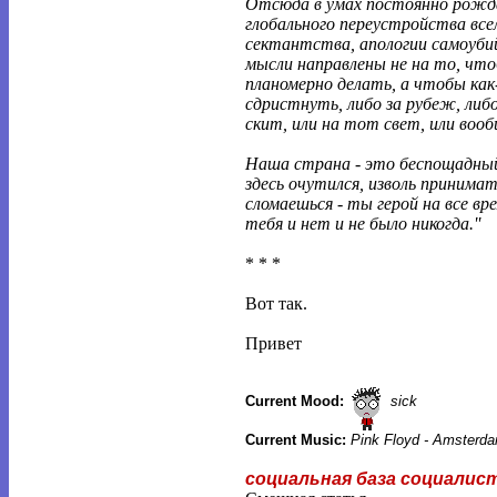
Отсюда в умах постоянно рож
глобального переустройства все
сектантства, апологии самоуби
мысли направлены не на то, чт
планомерно делать, а чтобы как
сдристнуть, либо за рубеж, либо
скит, или на тот свет, или вооб
Наша страна - это беспощадный
здесь очутился, изволь принимать
сломаешься - ты герой на все вре
тебя и нет и не было никогда.''
* * *
Вот так.
Привет
Current Mood:
sick
Current Music:
Pink Floyd - Amsterda
социальная база социалис