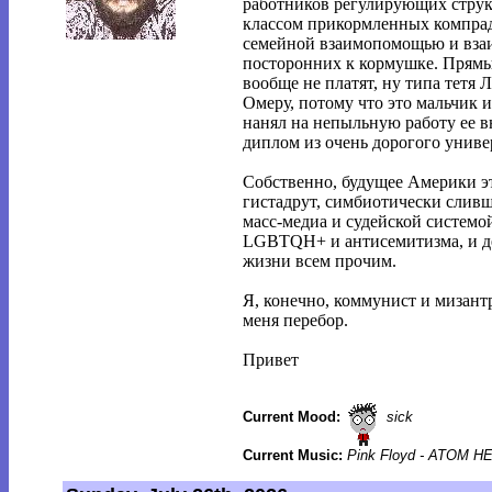
работников регулирующих струк
классом прикормленных компрад
семейной взаимопомощью и вза
посторонних к кормушке. Прямых
вообще не платят, ну типа тетя
Омеру, потому что это мальчик 
нанял на непыльную работу ее в
диплом из очень дорогого униве
Собственно, будущее Америки эт
гистадрут, симбиотически слив
масс-медиа и судейской системой
LGBTQH+ и антисемитизма, и д
жизни всем прочим.
Я, конечно, коммунист и мизантр
меня перебор.
Привет
Current Mood:
sick
Current Music:
Pink Floyd - ATOM 