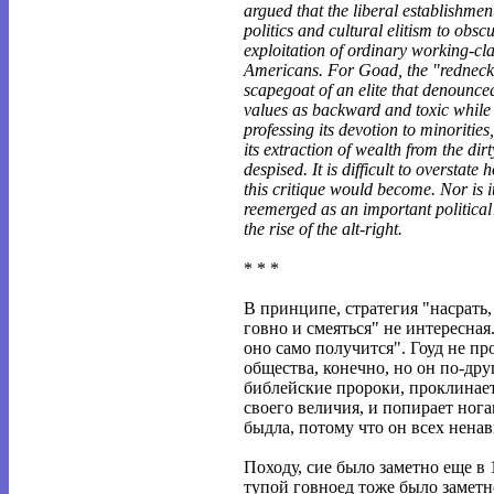
argued that the liberal establishmen
politics and cultural elitism to obsc
exploitation of ordinary working-cl
Americans. For Goad, the "redneck
scapegoat of an elite that denounce
values as backward and toxic while 
professing its devotion to minorities
its extraction of wealth from the dirty 
despised. It is difficult to overstate 
this critique would become. Nor is i
reemerged as an important political
the rise of the alt-right.
* * *
В принципе, стратегия "насрать
говно и смеяться" не интересная
оно само получится". Гоуд не пр
общества, конечно, но он по-друг
библейские пророки, проклинае
своего величия, и попирает ног
быдла, потому что он всех ненав
Походу, сие было заметно еще в 
тупой говноед тоже было заметно