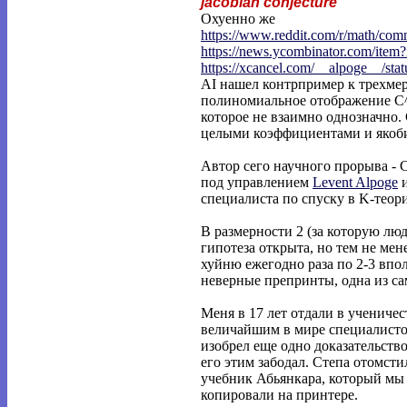
jacobian conjecture
Охуенно же
https://www.reddit.com/r/math/co
https://news.ycombinator.com/item
https://xcancel.com/__alpoge__/stat
AI нашел контрпример к трехмер
полиномиальное отображение C^
которое не взаимно однозначно. 
целыми коэффициентами и якоби
Автор сего научного прорыва - C
под управлением
Levent Alpoge
специалиста по спуску в K-теор
В размерности 2 (за которую лю
гипотеза открыта, но тем не мен
хуйню ежегодно раза по 2-3 вп
неверные препринты, одна из с
Меня в 17 лет отдали в учениче
величайшим в мире специалистом
изобрел еще одно доказательство
его этим забодал. Степа отомсти
учебник Абьянкара, который мы
копировали на принтере.