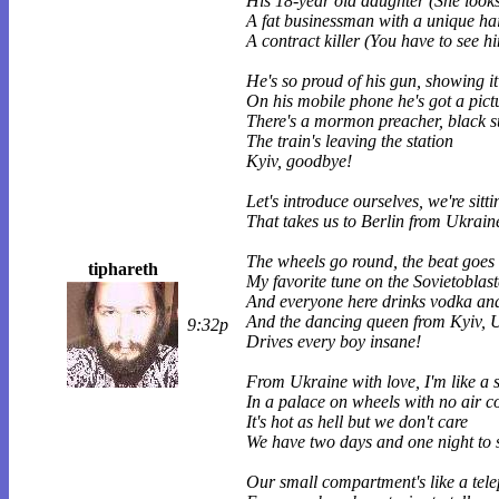
His 18-year old daughter (She look
A fat businessman with a unique hai
A contract killer (You have to see h
He's so proud of his gun, showing i
On his mobile phone he's got a pictu
There's a mormon preacher, black su
The train's leaving the station
Kyiv, goodbye!
Let's introduce ourselves, we're sitti
That takes us to Berlin from Ukrain
The wheels go round, the beat goes 
tiphareth
My favorite tune on the Sovietoblast
And everyone here drinks vodka an
And the dancing queen from Kyiv, 
9:32p
Drives every boy insane!
From Ukraine with love, I'm like a 
In a palace on wheels with no air c
It's hot as hell but we don't care
We have two days and one night to 
Our small compartment's like a tele