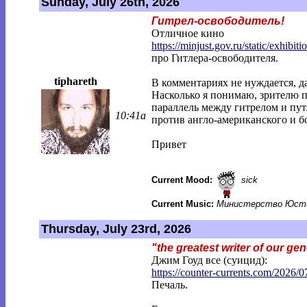
Sunday, July 26th, 2026
Гитрел-освободитель!
Отличное кино
https://minjust.gov.ru/static/exhibitio
про Гитлера-освободителя.
tiphareth
В комментариях не нуждается, да
Насколько я понимаю, зрителю п
параллель между гитрелом и пу
10:41a
против англо-американского и б
Привет
Current Mood:
sick
Current Music:
Министерство Юсти
Thursday, July 23rd, 2026
"the greatest writer of our ge
Джим Гоуд все (суицид):
https://counter-currents.com/2026/0
Печаль.