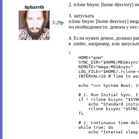
2. rclone bisync [home directory]
tiphareth
3. запускать
rclone bisync [home directory] m
5:29p
по необходимости, демона у нее 
4. Если нужен демон, должно р
в .xinitrc, например, или запускать
(

    HOME="дом"

    SYNC_DIR="$HOME/MEGAsync"
    REMOTE="mega:MEGAsync"

    LOG_FILE="$HOME/.rclone-m
    INTERVAL=10 # Time to wa
    echo "=== System Boot: S
    # 1. Run Initial Sync. I
    if ! rclone bisync "$SYN
        echo "Standard initi
        rclone bisync "$SYNC
    fi

    # 2. Continuous time-dela
    while true; do

        echo "Interval sleep