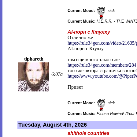
Current Mood:
sick
Current Music:
H.E.R.R. - THE WI
AI-порн с Ктулху
Отлично же
https://rule34gen.com/video/21635/
AI-порн с Ктулху
tiphareth
там еще много такого же
https://rule34gen.com/members/284
того же автора страничка в ютюб
6:07a
https://www.youtube.com/@PiperP
Привет
Current Mood:
sick
Current Music:
Please Rewind! (Your 
Tuesday, August 4th, 2026
shithole countries