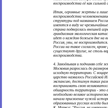
воспроизводства её как сильной
Итак, огромные жертвы и лишен
воспроизводства человеконенав
структуры под названием Росси
имеются в виду не чрезвычайные 
страна подверглась внешней агре
грандиозная экологическая катас
идет о каждом божьем дне на вс
Россия, увы, не воспроизводится.
России на такое согласен, кроме 
существуют другие, не столь ва
воспроизводства.
4. Завоёвывая и подчиняя себе з
Московия разрослась до размеро
исходную территорию. С воцаре
царство назвалось Российской 
экспансию, достигнув таких раз
воспринимать свою великоватост
обширность территории - это ещ
необходимо великое историческо
начала присвоение чужой истор
образованных русских всегда был
К. Маркса: "Россия, не имеющая 