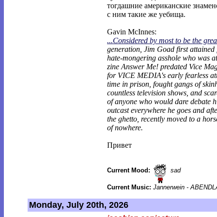
тогдашние американские знамен
с ним такие же уебища.
Gavin McInnes:
...Considered by most to be the grea
generation, Jim Goad first attained
hate-mongering asshole who was at
zine Answer Me! predated Vice Mag
for VICE MEDIA's early fearless att
time in prison, fought gangs of ski
countless television shows, and scare
of anyone who would dare debate h
outcast everywhere he goes and after
the ghetto, recently moved to a hors
of nowhere.
Привет
Current Mood:
sad
Current Music:
Jannerwein - ABEND
Monday, July 20th, 2026