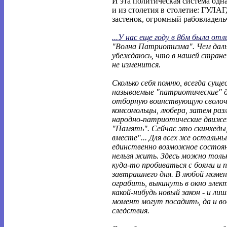
И эта политическая система одна 
и из столетия в столетие: ГУЛАГ
застенок, огромный рабовладель
...У нас еще году в 86м была отл
"Волна Патриотизма". Чем дал
убеждаюсь, что в нашей стране 
не изменится.
Сколько себя помню, всегда сущ
называемые "патриотические" 
отборную воинствующую сволоч
комсомольцы, любера, затем раз
народно-патриотические движе
"Память". Сейчас это скинхеды,
вместе"... Для всех же остальн
единственно возможное состояни
нельзя жить. Здесь можно толь
куда-то пробиваться с боями и 
завтрашнего дня. В любой моме
ограбить, выкинуть в окно эле
какой-нибудь новый закон - и ли
момент могут посадить, да и во
следствия.