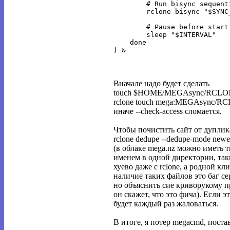
        # Run bisync sequent
        rclone bisync "$SYNC
        # Pause before start
        sleep "$INTERVAL"

    done

Вначале надо будет сделать
touch $HOME/MEGAsync/RCL
rclone touch mega:MEGAsync/
иначе --check-access сломается.
Чтобы почистить сайт от дуплик
rclone dedupe --dedupe-mode ne
(в облаке mega.nz можно иметь 
именем в одной директории, та
хуево даже с rclone, а родной к
наличие таких файлов это баг се
но объяснить сие криворукому 
он скажет, что это фича). Если эт
будет каждый раз жаловаться.
В итоге, я потер megacmd, постав