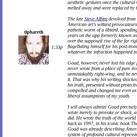
aesthetic gestures once the cultural
melted away and were replaced by t
The late
Steve Albini
devolved from 
American art's wittiest provocateurs
pathetic worm of a libtard, spending
tiphareth
years on the app formerly known as
over the supposed rise of the far rig
flagellating himself for his post-iron
1:33p
whatever the infraction happened to
Goad, however, never lost his edge 
never wrote from a place of pure ir
unmistakably right-wing, and he ne
it. That was why his writing shocke
his truth, presented without protect
compelled and changed me even as I 
liberal assumptions of my youth.
I will always admire Goad precisel
wrote merely to provoke or shock, as
did. He wrote the truth of the world 
back as 1997, in his iconic book T
Goad was already describing Ameri
system of profound cultural repress