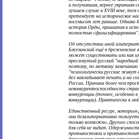
и получившая, вернее укравшая с
лучшем случае в XVIII веке, тем н
претендует на историческое нас
восемьсот лет раньше. Однако М
история Орды, пришитая к исто
полностью сфальсифицирована"
Об отсутствии иной альтернат
Бжезинский ещё в брежневские 
может существовать или как им
пресловутый русский "народный
поэтому, по меткому замечанию
"психологически русские живут 
дел накладывает печать и на с
России. Причина более чем прос
неконкурентоспособности стран
конкуренции (точнее, особенно в
конкуренции). Практически в лю
Единственный ресурс, которым 
она безальтернативно пользуетс
только возможно. Другого спосо
для себя не видит. Одержимость
противостояла и противостоит
давнишнего комплекса неполноц