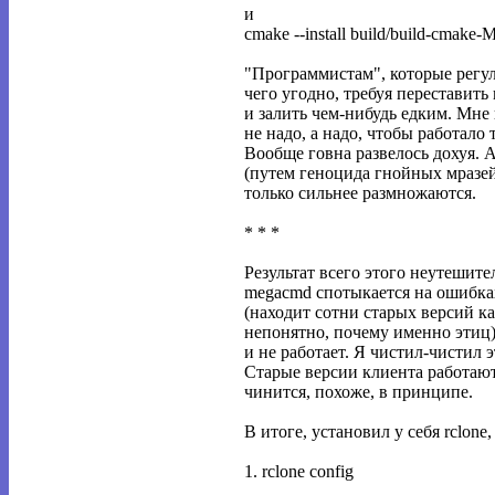
и
cmake --install build/build-cmake-
"Программистам", которые рег
чего угодно, требуя переставить
и залить чем-нибудь едким. Мне
не надо, а надо, чтобы работало т
Вообще говна развелось дохуя. 
(путем геноцида гнойных мразей
только сильнее размножаются.
* * *
Результат всего этого неутешите
megacmd спотыкается на ошибках
(находит сотни старых версий к
непонятно, почему именно этиц), 
и не работает. Я чистил-чистил э
Старые версии клиента работают
чинится, похоже, в принципе.
В итоге, установил у себя rclone
1. rclone config