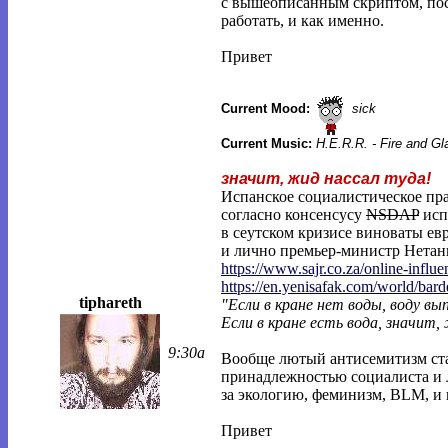
с вышеописанным скриптом, пос
работать, и как именно.
Привет
Current Mood:
sick
Current Music:
H.E.R.R. - Fire and G
значит, жид нассал туда!
Испанское социалистическое пра
согласно консенсусу
NSDAP
исп
в сеутском кризисе виноваты ев
и лично премьер-министр Нетань
https://www.sajr.co.za/online-influe
https://en.yenisafak.com/world/bar
tiphareth
"Если в кране нет воды, воду в
Если в кране есть вода, значит,
9:30a
Вообще лютый антисемитизм ста
принадлежностью социалиста и л
за экологию, феминизм, BLM, и 
Привет