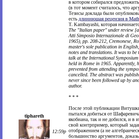
в котором собирался предложить
(в тот момент считалось, что арг
Тезисы доклада были опубликова
есть
длиннющая рецензия в Math
T. Kambayashi, которая начинаетс
The "Italian paper'' under review [a
Atti Simposio Internazionale di Ge
1965), pp. 208-212, Cremonese, Rom
master's sole publication in English
notes and translations. It was to be 
talk at the International Symposiu
held in Rome in 1965. Apparently, 
prevented from attending the sympo
cancelled. The abstract was publis
never since been followed up by ano
author.
* * *
После этой публикации Витушки
пытался добиться от Шафаревича
tiphareth
якобиана, так и не добился, и в 
свой контрпример, который зада
отображением (а не алгебраичес
12:59p
большинство аргументов, доказ