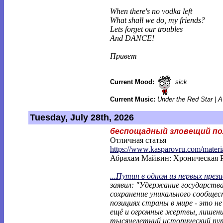
When there's no vodka left
What shall we do, my friends?
Lets forget our troubles
And DANCE!
Привет
Current Mood:
sick
Current Music:
Under the Red Star | 
Tuesday, July 28th, 2026
беспощадный зловещий по
Отличная статья
https://www.kasparovru.com/materi
Абрахам Майвин: Хроническая 
...Путин в одном из первых през
заявил: "Удержание государств
сохранение уникального сообщес
позициях страны в мире - это н
ещё и огромные жертвы, лишени
тысячелетний исторический пут