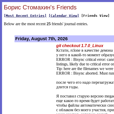
Борис Стомахин's Friends
[Most Recent Entries]
[Calendar View]
[Friends View]
Below are the most recent
25
friends' journal entries.
Friday, August 7th, 2026
git checkout 1.7.0_Linux
Кстати, rclone в качестве демон
у него в какой-то момент образу
ERROR : Bisync critical error: cann
listings, likely due to critical error o
Tip: here are the filenames we were 
ERROR : Bisync aborted. Must run -
после чего его надо перезагружа
длится годы.
Я поставил старую версию megac
еще какое-то время будет работа
чтобы файлы автоматически си
с облаком без моего участия, при