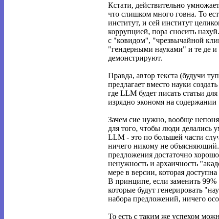
Кстати, действительно умножает
что слишком много говна. То ес
институт, и сей институт целик
коррупцией, пора сносить нахуй
с "ковидом", "чрезвычайной кли
"гендерными науками" и те де и 
демонстрируют.
Правда, автор текста (будучи т
предлагает вместо науки создат
где LLM будет писать статьи дл
изрядно экономя на содержании 
Зачем сие нужно, вообще непоня
для того, чтобы люди делались у
LLM - это по большей части слу
ничего никому не объясняющий.
предложения достаточно хорошо
ненужность и архаичность "акад
мере в версии, которая доступн
В принципе, если заменить 99%
которые будут генерировать "на
набора предложений, ничего осо
То есть с таким же успехом мож