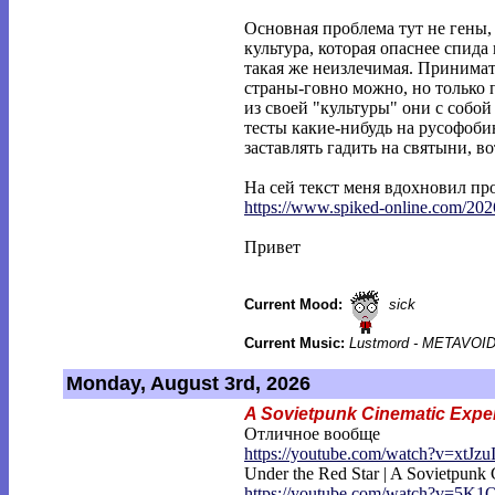
Основная проблема тут не гены,
культура, которая опаснее спида
такая же неизлечимая. Принима
страны-говно можно, но только 
из своей "культуры" они с собой
тесты какие-нибудь на русофоб
заставлять гадить на святыни, во
На сей текст меня вдохновил пр
https://www.spiked-online.com/202
Привет
Current Mood:
sick
Current Music:
Lustmord - METAVOI
Monday, August 3rd, 2026
A Sovietpunk Cinematic Expe
Отличное вообще
https://youtube.com/watch?v=xtJzu
Under the Red Star | A Sovietpunk
https://youtube.com/watch?v=5K1