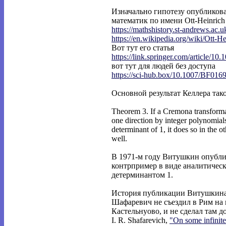
Изначально гипотезу опубликова
математик по имени Ott-Heinrich 
https://mathshistory.st-andrews.ac.
https://en.wikipedia.org/wiki/Ott-He
Вот тут его статья
https://link.springer.com/article/10.
вот тут для людей без доступа
https://sci-hub.box/10.1007/BF016
Основной результат Келлера так
Theorem 3. If a Cremona transformat
one direction by integer polynomial
determinant of 1, it does so in the ot
well.
В 1971-м году Витушкин опубли
контрпример в виде аналитическ
детерминантом 1.
История публикации Витушкина 
Шафаревич не съездил в Рим на
Кастельнуово, и не сделал там д
I. R. Shafarevich,
"On some infinit