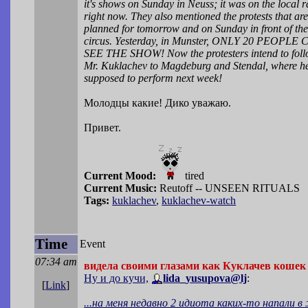
it's shows on Sunday in Neuss; it was on the local 
right now. They also mentioned the protests that ar
planned for tomorrow and on Sunday in front of th
circus. Yesterday, in Munster, ONLY 20 PEOPL
SEE THE SHOW! Now the protesters intend to fol
Mr. Kuklachev to Magdeburg and Stendal, where he
supposed to perform next week!
Молодцы какие! Дико уважаю.
Привет.
Current Mood:
tired
Current Music:
Reutoff -- UNSEEN RITUALS
Tags:
kuklachev
,
kuklachev-watch
Time
Event
07:34 am
видела своими глазами как Куклачев кошек
Ну и до кучи,
lida_yusupova@lj
:
[
Link
]
...на меня недавно 2 идиота каких-то напали 