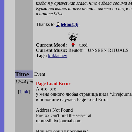
когда я у aptsvet написала, что видела своими гл
Куклачев кошек током пытал. видела по тв, в 
в начале 90-х...
Thanks to
lekoo@lj
.
Current Mood:
tired
Current Music:
Reutoff -- UNSEEN RITUALS
Tags:
kuklachev
Time
Event
12:44 pm
Page Load Error
А что, это
[
Link
]
у меня одного любая страница вида *.livejourna
в половине случаев Page Load Error
Address Not Found
Firefox can't find the server at
repressii.livejournal.com.
Или это общая проблема?