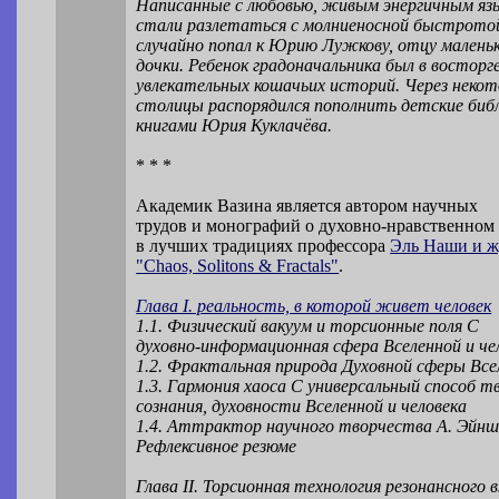
Написанные с любовью, живым энергичным язы
стали разлетаться с молниеносной быстротой
случайно попал к Юрию Лужкову, отцу малень
дочки. Ребенок градоначальника был в восторг
увлекательных кошачьих историй. Через некот
столицы распорядился пополнить детские би
книгами Юрия Куклачёва.
* * *
Академик Вазина является автором научных
трудов и монографий о духовно-нравственном 
в лучших традициях профессора
Эль Наши и ж
"Chaos, Solitons & Fractals"
.
Глава I. реальность, в которой живет человек
1.1. Физический вакуум и торсионные поля С
духовно-информационная сфера Вселенной и че
1.2. Фрактальная природа Духовной сферы Все
1.3. Гармония хаоса С универсальный способ т
сознания, духовности Вселенной и человека
1.4. Аттрактор научного творчества А. Эйнш
Рефлексивное резюме
Глава II. Торсионная технология резонансного