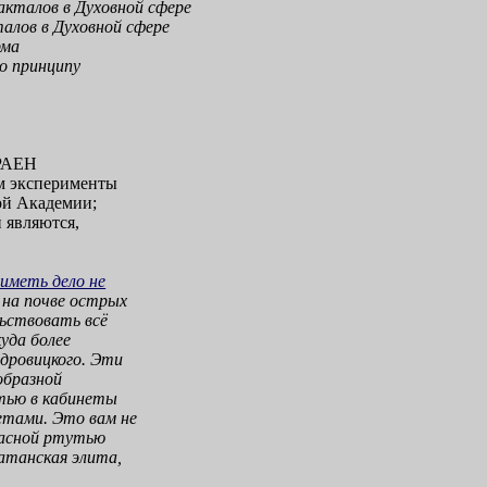
акталов в Духовной сфере
талов в Духовной сфере
рма
о принципу
 РАЕН
ом эксперименты
ной Академии;
 являются,
иметь дело не
 на почве острых
ьствовать всё
куда более
дровицкого. Эти
образной
стью в кабинеты
етами. Это вам не
красной ртутью
атанская элита,