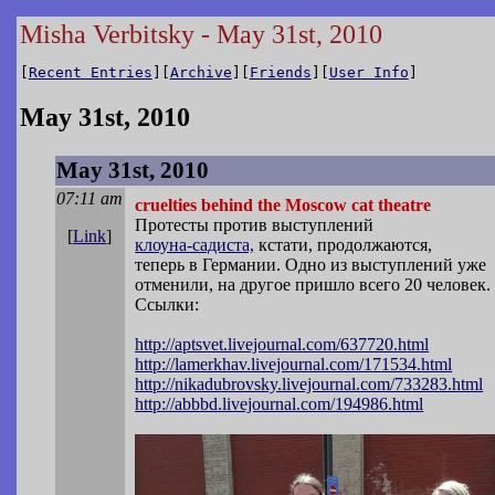
Misha Verbitsky - May 31st, 2010
[
Recent Entries
][
Archive
][
Friends
][
User Info
]
May 31st, 2010
May 31st, 2010
07:11 am
cruelties behind the Moscow cat theatre
Протесты против выступлений
[
Link
]
клоуна-садиста,
кстати, продолжаются,
теперь в Германии. Одно из выступлений уже
отменили, на другое пришло всего 20 человек.
Ссылки:
http://aptsvet.livejournal.com/637720.h
tml
http://lamerkhav.livejournal.com/17
1534.html
http://nikadubrovsky.livejournal.com/73
3283.html
http://abbbd.livejournal.com/194986.htm
l