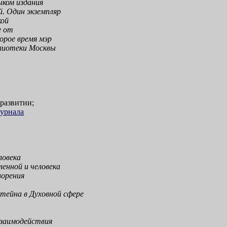
ком издания
. Один экземпляр
кой
е от
орое время мэр
блиотеки Москвы
развитии;
урнала
ловека
ленной и человека
ворения
тейна в Духовной сфере
 взаимодействия