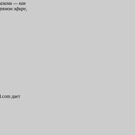
азами --- как
прямом эфире,
l.com дает