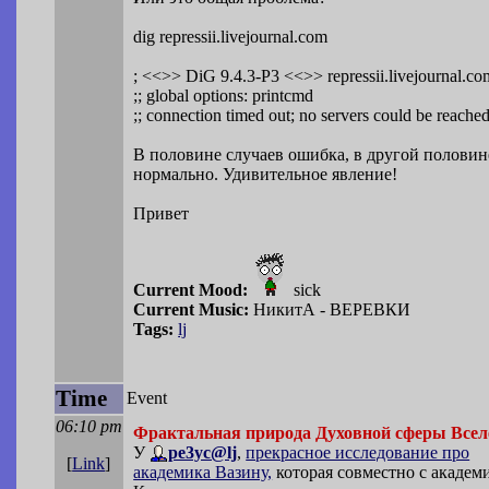
dig repressii.livejournal.com
; <<>> DiG 9.4.3-P3 <<>> repressii.livejournal.co
;; global options: printcmd
;; connection timed out; no servers could be reache
В половине случаев ошибка, в другой половин
нормально. Удивительное явление!
Привет
Current Mood:
sick
Current Music:
НикитА - ВЕРЕВКИ
Tags:
lj
Time
Event
06:10 pm
Фрактальная природа Духовной сферы Всел
У
pe3yc@lj
,
прекрасное исследование про
[
Link
]
академика Вазину,
которая совместно с академ