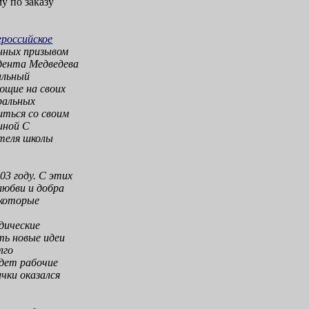
у по заказу
ероссийское
енных призывом
дента Медведева
альный
ющие на своих
ральных
иться со своим
иной С
теля школы
3 году. С этих
любви и добра
 которые
дические
ть новые идеи
лго
дет рабочие
чки оказался