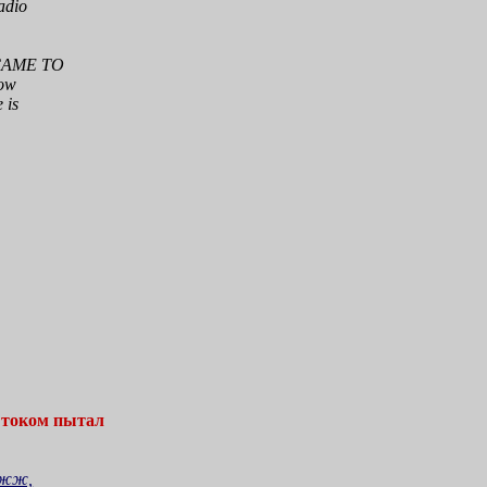
radio
e
e
E CAME TO
low
 is
 током пытал
в жж,