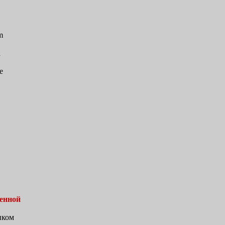
m
d
е
енной
иком