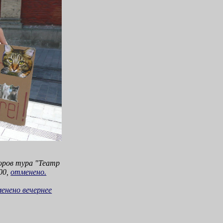
оров тура "Театр
00,
отменено.
менено вечернее