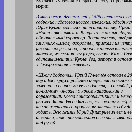
Куклачевым готовит педагогическую программ
мэрии.
В московском детском саду 1506 состоялось вс
собрание педагогов нового поколения, объедин
Юрия Куклачева исполнить инициативу Прези
«Наша новая школа». Встреча не носила форм
обязательный характер. Воспитатели, внедря
занятиях «Школу доброты», приехали из цент
российских регионов, чтобы не только встрет
лидером, но поучиться у профессора Кимы Ваз
единомышленницы Куклачёва, автора и основа
«Саморазвитие человека».
«Школу доброты» Юрий Куклачёв основал в 200
пор идея переустройства общества на основе 
захватила не только ее создателя, но и людей,
по-разному узнавали о новом направлении в
образовании. Когда понадобились книги и мето
рекомендации для педагогов, желающих внедря
на своих занятиях, процесс не заставил себя до
ждать. Всю жизнь Юрий Дмитриевич вел и ве
дневники, так что материал для книг и методи
под рукой.