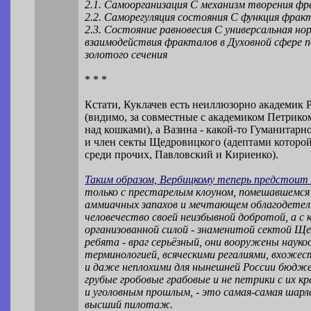
2.1. Самоорганизация С механизм творения фр
2.2. Саморегуляция состояния С функция фрак
2.3. Состояние равновесия С универсальная но
взаимодействия фракталов в Духовной сфере п
золотого сечения
* * *
Кстати, Куклачев есть неиллюзорно академик
(видимо, за совместные с академиком Петрик
над кошками), а Вазина - какой-то Гуманитар
и член секты Щедровицкого (адептами которой
среди прочих, Павловский и Кириенко).
Таким образом, Вербицкому теперь предстоит 
только с престарелым клоуном, помешавшемся
аммиачных запахов и мечтающем облагодетел
человечество своей неизбывной добротой, а с 
организованной силой - знаменитой сектой Ще
ребята - враг серьёзный, они вооружены науко
терминологией, всяческими регалиями, вхоже
и даже неплохими для нынешней России бюдж
грубые гробовые грабовые и не петрики с их 
и уголовным прошлым, - это самая-самая шарл
высший пилотаж.