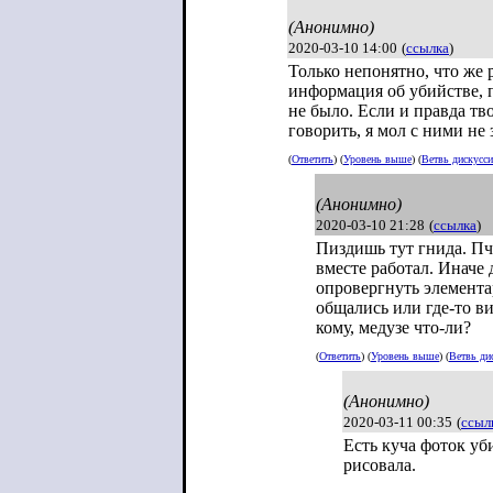
(Анонимно)
2020-03-10 14:00
(
ссылка
)
Только непонятно, что же 
информация об убийстве, 
не было. Если и правда тв
говорить, я мол с ними не
(
Ответить
) (
Уровень выше
) (
Ветвь дискусс
(Анонимно)
2020-03-10 21:28
(
ссылка
)
Пиздишь тут гнида. Пч
вместе работал. Иначе 
опровергнуть элемента
общались или где-то ви
кому, медузе что-ли?
(
Ответить
) (
Уровень выше
) (
Ветвь ди
(Анонимно)
2020-03-11 00:35
(
ссыл
Есть куча фоток у
рисовала.