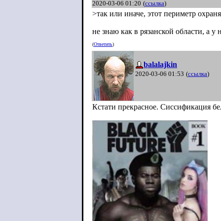
2020-03-06 01:20
(
ссылка
)
>так или иначе, этот периметр охраня
не знаю как в рязанской области, а у
(
Ответить
)
balalajkin
2020-03-06 01:53
(
ссылка
)
Кстати прекрасное. Сиссификация б