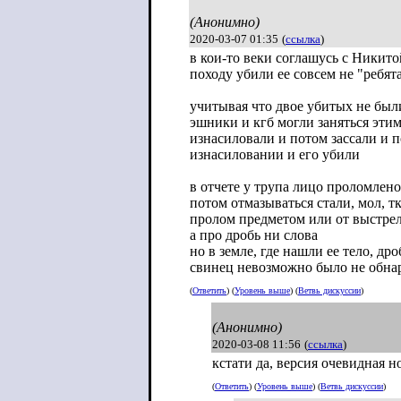
(Анонимно)
2020-03-07 01:35
(
ссылка
)
в кои-то веки соглашусь с Никито
походу убили ее совсем не "ребят
учитывая что двое убитых не были
эшники и кгб могли заняться этим
изнасиловали и потом зассали и п
изнасиловании и его убили
в отчете у трупа лицо проломлено 
потом отмазываться стали, мол, т
пролом предметом или от выстре
а про дробь ни слова
но в земле, где нашли ее тело, др
свинец невозможно было не обна
(
Ответить
) (
Уровень выше
) (
Ветвь дискуссии
)
(Анонимно)
2020-03-08 11:56
(
ссылка
)
кстати да, версия очевидная н
(
Ответить
) (
Уровень выше
) (
Ветвь дискуссии
)