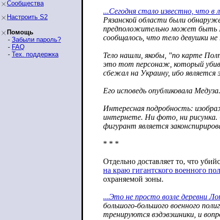
Сообщества
...Сегодня стало известно, что в 
Настроить S2
Рязанской области были обнаруж
предположительно может быть Е
Помощь
сообщалось, что тело девушки не 
-
Забыли пароль?
-
FAQ
-
Тех. поддержка
Тело нашли, якобы, "по карте Пол
это тот персонаж, который убив
сбежал на Украину, ибо является 
Его исповедь опубликовала Медуза
Интересная подробность: изобра
интернете. Ни фото, ни рисунка.
фигурант является законспириро
* * *
Отдельно доставляет то, что убий
на краю гигантского военного по
охраняемой зоны.
...Это не просто возле деревни Ло
большого-большого военного полиго
тренируются вэдэвэшники, и вопр