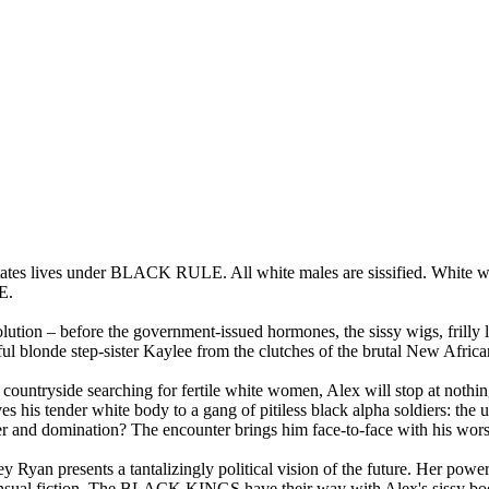
tates lives under BLACK RULE. All white males are sissified. White 
E.
ution – before the government-issued hormones, the sissy wigs, frilly li
ul blonde step-sister Kaylee from the clutches of the brutal New Afric
ountryside searching for fertile white women, Alex will stop at nothing 
ves his tender white body to a gang of pitiless black alpha soldiers: the 
and domination? The encounter brings him face-to-face with his worst f
an presents a tantalizingly political vision of the future. Her powerfu
sensual fiction. The BLACK KINGS have their way with Alex's sissy bo