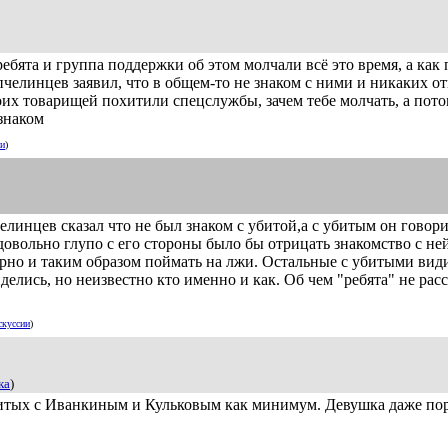
ребята и группа поддержки об этом молчали всё это время, а как
пчелинцев заявил, что в общем-то не знаком с ними и никаких 
оих товарищей похитили спецслужбы, зачем тебе молчать, а пот
 знаком
ии
)
елинцев сказал что не был знаком с убитой,а с убитым он говор
довольно глупо с его стороны было бы отрицать знакомство с ней,
рно и таким образом поймать на лжи. Остальные с убитыми вид
делись, но неизвестно кто именно и как. Об чем "ребята" не рас
скуссии
)
ка
)
битых с Иванкиным и Кульковым как минимум. Девушка даже по