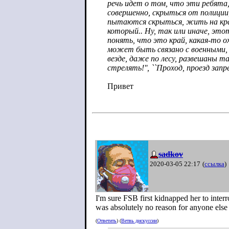
речь идет о том, что эти ребята,
совершенно, скрыться от полиции
пытаются скрыться, жить на кра
который.. Ну, так или иначе, эт
понять, что это край, какая-то о
может быть связано с военными,
везде, даже по лесу, развешаны та
стрелять!'', ``Проход, проезд запре
Привет
sadkov
2020-03-05 22:17
(
ссылка
)
I'm sure FSB first kidnapped her to interr
was absolutely no reason for anyone else to
(
Ответить
) (
Ветвь дискуссии
)