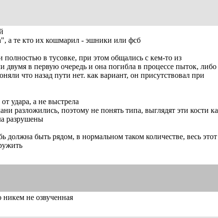
й
а", а те кто их кошмарил - эшники или фсб
 полностью в тусовке, при этом общались с кем-то из
и двумя в первую очередь и она погибла в процессе пыток, либо
оняли что назад пути нет. как вариант, он присутствовал при
от удара, а не выстрела
кани разложились, поэтому не понять типа, выглядят эти кости к
ла разрушены
обь должна быть рядом, в нормальном таком количестве, весь этот
ружить
о никем не озвученная