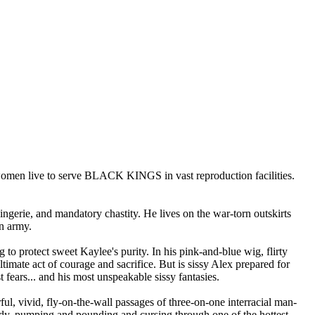
women live to serve BLACK KINGS in vast reproduction facilities.
ngerie, and mandatory chastity. He lives on the war-torn outskirts
an army.
to protect sweet Kaylee's purity. In his pink-and-blue wig, flirty
ultimate act of courage and sacrifice. But is sissy Alex prepared for
ears... and his most unspeakable sissy fantasies.
l, vivid, fly-on-the-wall passages of three-on-one interracial man-
dy, pumping and pounding and cursing through one of the hottest