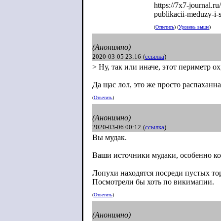
https://7x7-journal.r
publikacii-m
eduzy-i-
(
Ответить
) (
Уровень выше
)
(Анонимно)
2020-03-05 23:16
(
ссылка
)
> Ну, так или иначе, этот периметр ох
Да щас лол, это же просто распаханна
(
Ответить
)
(Анонимно)
2020-03-06 00:12
(
ссылка
)
Вы мудак.
Ваши источники мудаки, особенно ко
Лопухи находятся посреди пустых тор
Посмотрели бы хоть по викимапии.
(
Ответить
)
(Анонимно)