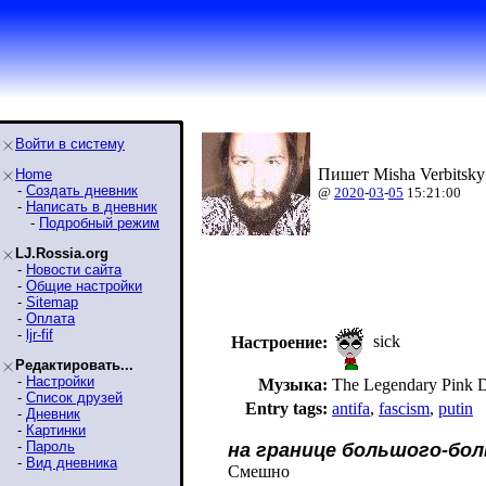
Войти в систему
Пишет Misha Verbitsky
Home
-
Создать дневник
@
2020
-
03
-
05
15:21:00
-
Написать в дневник
-
Подробный режим
LJ.Rossia.org
-
Новости сайта
-
Общие настройки
-
Sitemap
-
Оплата
-
ljr-fif
sick
Настроение:
Редактировать...
-
Настройки
Музыка:
The Legendary Pink Do
-
Список друзей
Entry tags:
antifa
,
fascism
,
putin
-
Дневник
-
Картинки
-
Пароль
на границе большого-бо
-
Вид дневника
Смешно