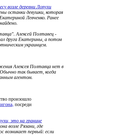
лесу возле деревни Лопухи
ены останки девушки, которая
катериной Левченко. Ранее
найдено.
тавца". Алексей Полтавец -
ал друга Екатерины, а потом
этническим украинцем.
.
жения Алексея Полтавца нет в
 Обычно так бывает, когда
ванным агентом.
ство произошло
лигона,
посреди
пухи, это на границе
на возле Рязани, где
ос возникает первый: если