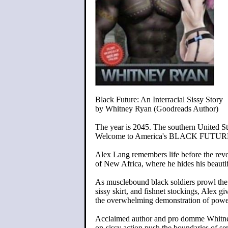
Black Future: An Interracial Sissy Story
by Whitney Ryan (Goodreads Author)
The year is 2045. The southern United S
Welcome to America's BLACK FUTUR
Alex Lang remembers life before the revol
of New Africa, where he hides his beautif
As musclebound black soldiers prowl the c
sissy skirt, and fishnet stockings, Alex gi
the overwhelming demonstration of power 
Acclaimed author and pro domme Whitney Ry
on-sissy action push the boundaries of 