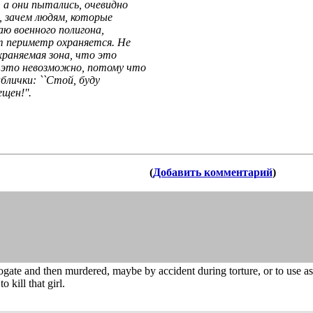
 а они пытались, очевидно
, зачем людям, которые
ю военного полигона,
от периметр охраняется. Не
храняемая зона, что это
 это невозможно, потому что
блички: ``Стой, буду
щен!''.
(
Добавить комментарий
)
ogate and then murdered, maybe by accident during torture, or to use as 
 kill that girl.