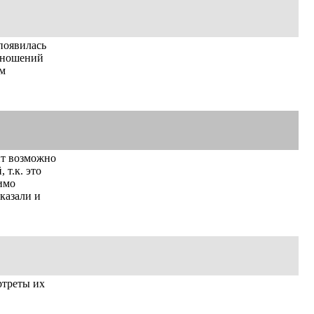
 появилась
отношений
ом
ит возможно
 т.к. это
имо
сказали и
ртреты их