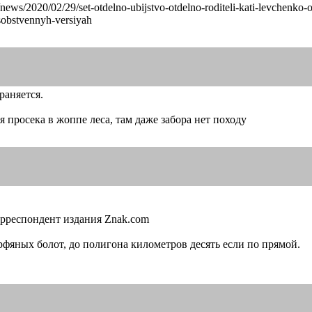
u/news/2020/02/29/s
et-otdelno-ubijstvo-otdelno-roditeli-kat
i-levchenko-o
sobstvennyh-versiyah
раняется.
я просека в жоппе леса, там даже забора нет походу
рреспондент издания Znak.com
фяных болот, до полигона километров десять если по прямой.