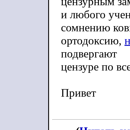
цензурным за
и любого учен
сомнению ко
ортодоксию,
подвергают
цензуре по вс
Привет