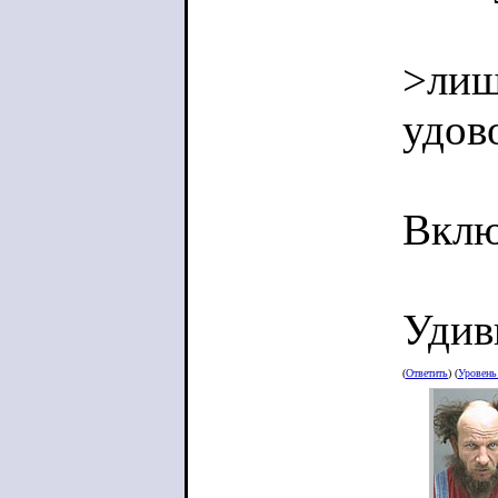
>лишь
удов
Вклю
Удив
(
Ответить
) (
Уровен