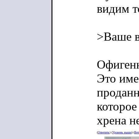
видим т
>Ваше в
Офигенно
Это име
проданн
которое 
хрена н
(
Ответить
) (
Уровень выше
) (
Вет