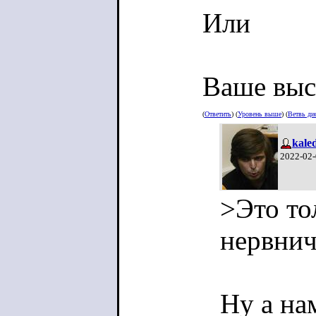
Или
Ваше выс
(
Ответить
) (
Уровень выше
) (
Ветвь ди
kale
2022-02-
>Это то
нервнич
Ну а на