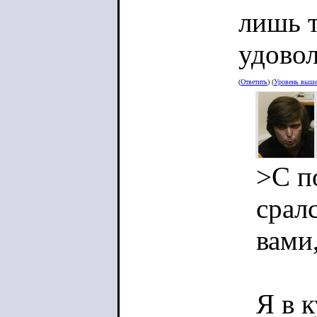
лишь т
удовол
(
Ответить
) (
Уровень выш
>С п
срал
вами
Я в к