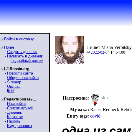
Войти в систему
Пишет Misha Verbitsky
Home
-
Создать дневник
@
2022
-
02
-
04
14:54:00
-
Написать в дневник
-
Подробный режим
LJ.Rossia.org
-
Новости сайта
-
Общие настройки
-
Sitemap
-
Оплата
-
ljr-fif
sick
Настроение:
Редактировать...
-
Настройки
-
Список друзей
Музыка:
Racist Redneck Reb
-
Дневник
Entry tags:
covid
-
Картинки
-
Пароль
-
Вид дневника
одна из са