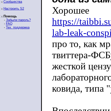
Сообщества
Хорошее
Настроить S2
Помощь
https://taibbi.
-
Забыли пароль?
-
FAQ
-
Тех. поддержка
lab-leak-consp
про то, как мр
твиттера-ФСБ
жесткой ценз
лабораторног
ковида, типа 
Впоследствии 