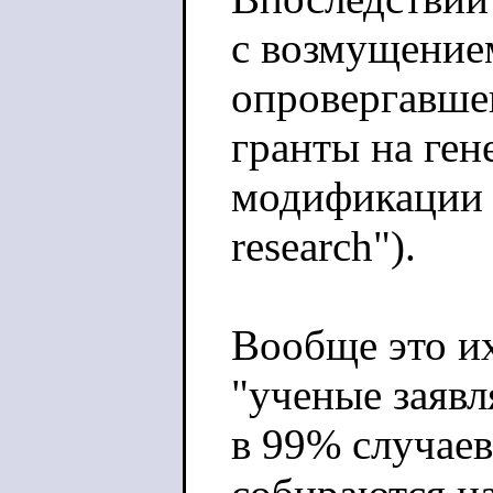
с возмущение
опровергавше
гранты на ген
модификации в
research").
Вообще это и
"ученые заяв
в 99% случаев