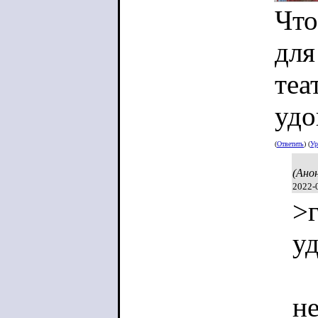
Что
для
теа
удо
(
Ответить
) (
Ур
(Ано
2022-
>г
у
не