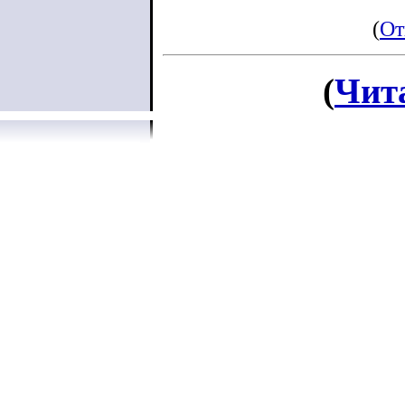
(
От
(
Чит