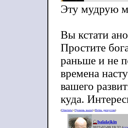
Эту мудрую м
Вы кстати ан
Простите бога
раньше и не п
времена насту
вашего развит
куда. Интерес
(
Ответить
) (
Уровень выше
) (
Ветвь дискуссии
)
balalajkin
2022-02-09 19:32
(
сс