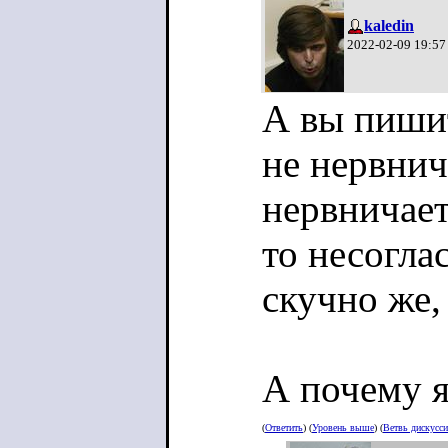
kaledin
2022-02-09 19:57
А вы пишит
не нервнич
нервничает
то несогла
скучно же,
А почему я
(
Ответить
) (
Уровень выше
) (
Ветвь дискусс