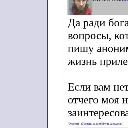
Да ради бог
вопросы, ко
пишу аноним
жизнь приле
Если вам не
отчего моя 
заинтересова
(
Ответить
) (
Уровень выше
) (
Ветвь дискуссии
)