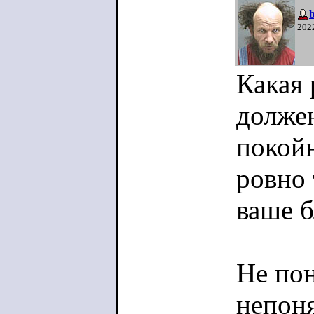
b
202
Какая
должен
покой
ровно 
ваше б
Не пон
непон