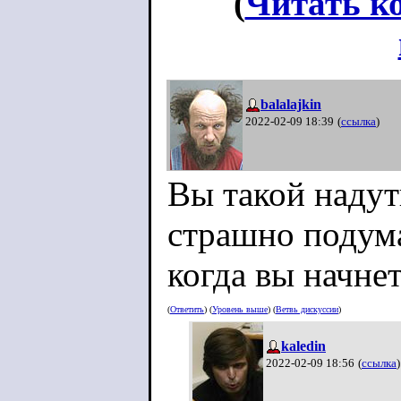
(
Читать к
balalajkin
2022-02-09 18:39
(
ссылка
)
Вы такой надут
страшно подума
когда вы начнет
(
Ответить
) (
Уровень выше
) (
Ветвь дискуссии
)
kaledin
2022-02-09 18:56
(
ссылка
)