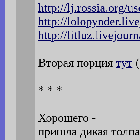
http://lj.rossia.org/
http://lolopynder.li
http://litluz.livejou
Вторая порция
тут
(
* * *
Хорошего -
пришла дикая толпа