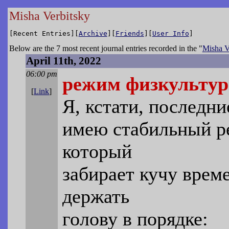
Misha Verbitsky
[Recent Entries][
Archive
][
Friends
][
User Info
]
Below are the 7 most recent journal entries recorded in the "
Misha V
April 11th, 2022
06:00 pm
режим физкульту
[
Link
]
Я, кстати, последни
имею стабильный р
который
забирает кучу време
держать
голову в порядке: