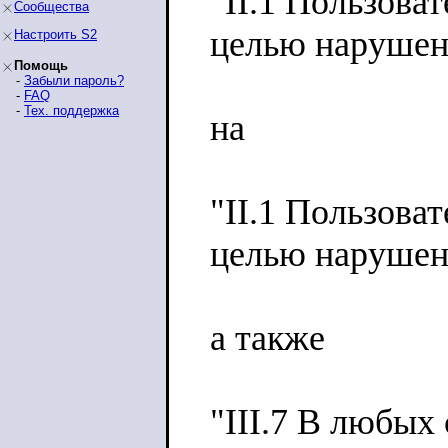
"II.1 Пользова
Сообщества
целью нарушени
Настроить S2
Помощь
-
Забыли пароль?
-
FAQ
-
Тех. поддержка
на
"II.1 Пользова
целью нарушен
а также
"III.7 В любых