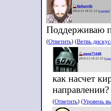
tiphareth
2014-11-16 21:12
(
ссылка
)
Поддерживаю п
(
Ответить
) (
Ветвь диску
anon75448
2014-11-16 21:53
(
ссы
как насчет ки
направлении?
(
Ответить
) (
Уровень в