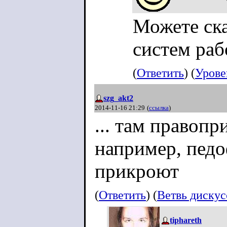
Можете ска
систем рабо
(
Ответить
) (
Урове
szg_akt2
2014-11-16 21:29
(
ссылка
)
... там правоп
например, педо
прикроют
(
Ответить
) (
Ветвь диску
tiphareth