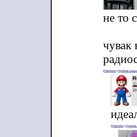
не то 
чувак 
радиос
(
Ответить
) (
Уровень выш
R
20
идеал
(
Ответить
) (
Уровен