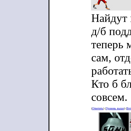
Найдут 
д/б под
теперь 
сам, от
работат
Кто б б
совсем.
(
Ответить
) (
Уровень выше
) (
Вет