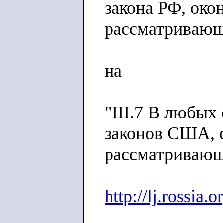
закона РФ, око
рассматривающ
на
"III.7 В любых
законов США, 
рассматривающ
http://lj.rossia.o