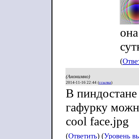
она
сут
(
Отве
(Анонимно)
2014-11-16 22:44
(
ссылка
)
В пиндостане
гафурку можн
cool face.jpg
(
Ответить
) (
Уровень в