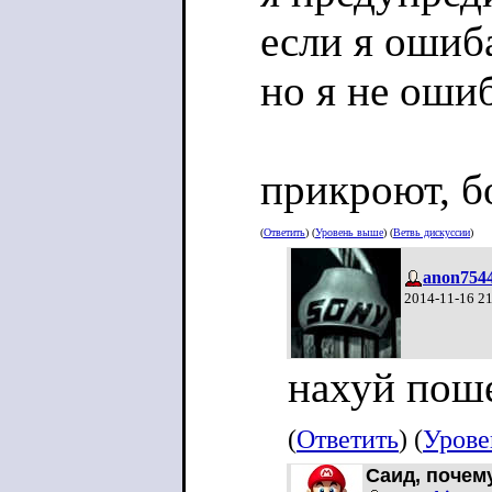
если я ошиба
но я не оши
прикроют, б
(
Ответить
) (
Уровень выше
) (
Ветвь дискуссии
)
anon754
2014-11-16 2
нахуй поше
(
Ответить
) (
Урове
Саид, почем