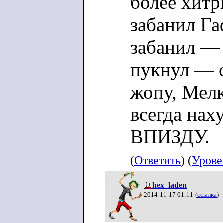
более хитр
забанил Га
забанил — 
пукнул — о
жопу, Мелк
всегда нах
ВПИЗДУ.
(
Ответить
) (
Урове
hex_laden
2014-11-17 01:11
(
ссылка
)