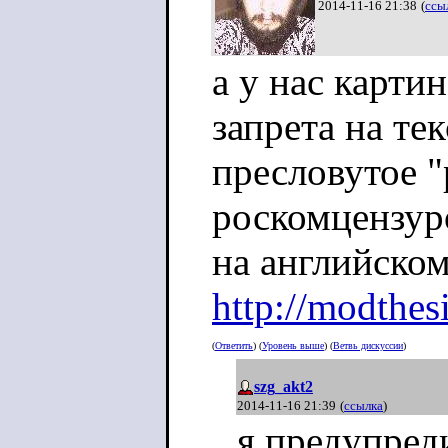
2014-11-16 21:38
(
ссы
а у нас карти
запрета на те
пресловутое "
роскомцензур
на английском
http://modthes
(
Ответить
) (
Уровень выше
) (
Ветвь дискуссии
)
szg_akt2
2014-11-16 21:39
(
ссылка
)
я предупред