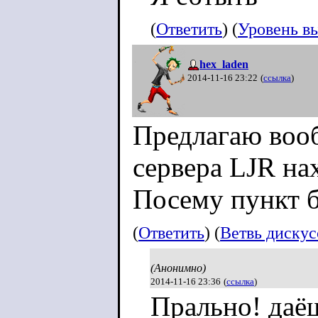
(
Ответить
) (
Уровень в
hex_laden
2014-11-16 23:22
(
ссылка
)
Предлагаю вооб
сервера LJR на
Посему пункт 
(
Ответить
) (
Ветвь диску
(Анонимно)
2014-11-16 23:36
(
ссылка
)
Прально! даё