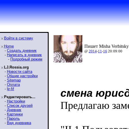
Войти в систему
Пишет Misha Verbitsky
Home
-
Создать дневник
@
2014
-
11
-
16
20:09:00
-
Написать в дневник
-
Подробный режим
LJ.Rossia.org
-
Новости сайта
-
Общие настройки
-
Sitemap
-
Оплата
-
ljr-fif
смена юрис
Редактировать...
-
Настройки
Предлагаю заме
-
Список друзей
-
Дневник
-
Картинки
-
Пароль
-
Вид дневника