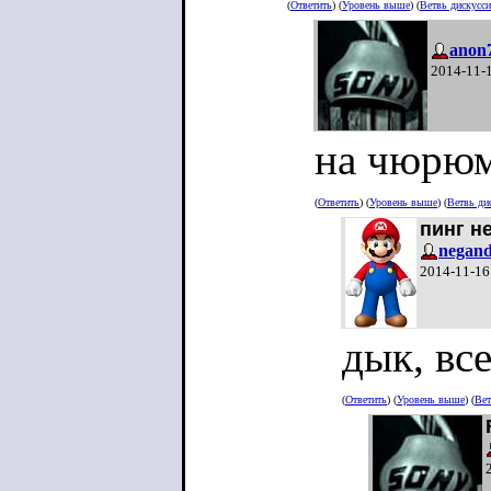
(
Ответить
) (
Уровень выше
) (
Ветвь дискусс
anon
2014-11-
на чюрюм
(
Ответить
) (
Уровень выше
) (
Ветвь ди
пинг н
negand
2014-11-16
дык, вс
(
Ответить
) (
Уровень выше
) (
Вет