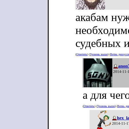
акабам нуж
необходим
судебных и
(
Ответить
) (
Уровень выше
) (
Ветвь дискусс
anon
2014-11-
а для чег
(
Ответить
) (
Уровень выше
) (
Ветвь ди
hex_l
2014-11-1