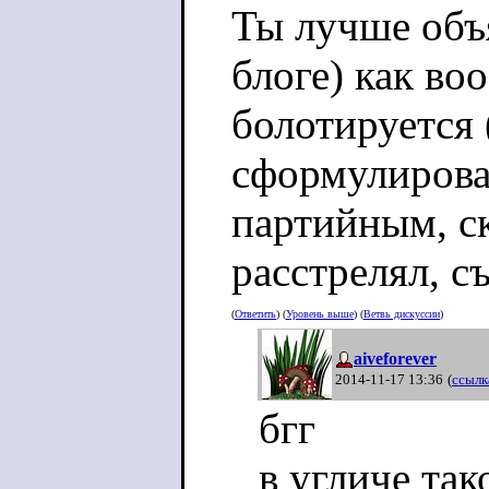
Ты лучше объ
блоге) как во
болотируется 
сформулирова
партийным, ск
расстрелял, с
(
Ответить
) (
Уровень выше
) (
Ветвь дискуссии
)
aiveforever
2014-11-17 13:36
(
ссылк
бгг
в угличе так