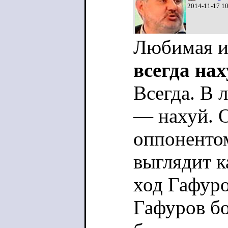
2014-11-17 1
Любимая и
всегда на
Всегда. В 
— нахуй. О
оппоненто
выглядит к
ход Гафуро
Гафуров бо