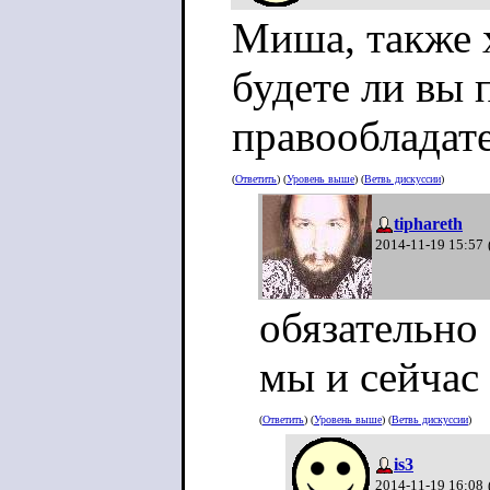
Миша, также 
будете ли вы 
правообладат
(
Ответить
) (
Уровень выше
) (
Ветвь дискуссии
)
tiphareth
2014-11-19 15:57
обязательно
мы и сейчас 
(
Ответить
) (
Уровень выше
) (
Ветвь дискуссии
)
is3
2014-11-19 16:08