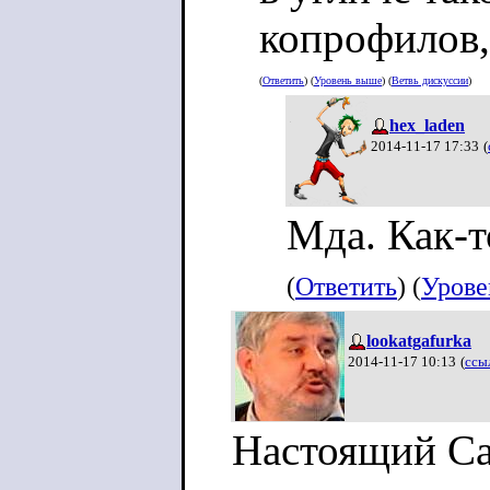
копрофилов,
(
Ответить
) (
Уровень выше
) (
Ветвь дискуссии
)
hex_laden
2014-11-17 17:33
(
Мда. Как-т
(
Ответить
) (
Урове
lookatgafurka
2014-11-17 10:13
(
ссы
Настоящий Са