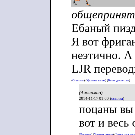
общепринят
Ебаный пизд
Я вот фриган
неэтично. А 
LJR перевод
(
Ответить
) (
Уровень выше
) (
Ветвь дискуссии
)
(Анонимно)
2014-11-17 01:00
(
ссылка
)
поцаны вы 
вот и весь 
(
Ответить
) (
Уровень выше
) (
Ветвь дискусс