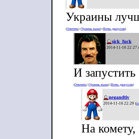
Украины луч
(
Ответить
) (
Уровень выше
) (
Ветвь дискуссии
)
sick_fuck
2014-11-16 22:27
И запустить 
(
Ответить
) (
Уровень выше
) (
Ветвь дискуссии
)
negandtiv
2014-11-16 22:29
(
с
На комету,