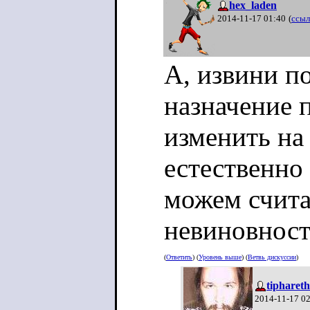
hex_laden
2014-11-17 01:40
(
ссыл
А, извини по
назначение 
изменить на
естественно
можем счита
невиновност
(
Ответить
) (
Уровень выше
) (
Ветвь дискуссии
)
tiphareth
2014-11-17 0