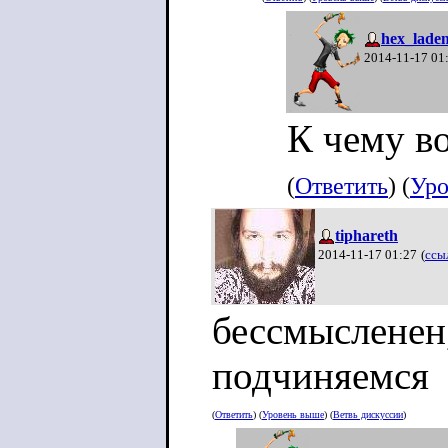
hex_lade
2014-11-17 01
К чему во
(
Ответить
) (
Уро
tiphareth
2014-11-17 01:27
(
ссы
бессмысленен,
подчиняемся
(
Ответить
) (
Уровень выше
) (
Ветвь дискуссии
)