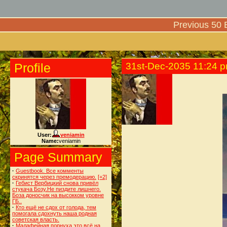
Previous 50 
Profile
31st-Dec-2035 11:24 
User:
veniamin
Name:
veniamin
Page Summary
·
Guestbook. Все комменты
скринятся через премодерацию.
[+2]
·
Гебист Вербицкий снова привёл
стукача Бозу.Не пиздите лишнего.
Боза доносчик на высокком уровне
ГБ..
·
Кто ещё не сдох от голода, тем
помогала сдохнуть наша родная
советская власть.
·
Малафейная порнуха это всё на