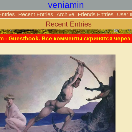
veniamin
Entries
Recent Entries
Archive
Friends Entries
User I
Recent Entries
pm
- Guestbook. Все комменты скринятся чере