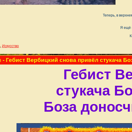
Теперь, в верхне
Я ещё 
К
ь
,
Искусство
m
- Гебист Вербицкий снова привёл стукача Боз
Гебист В
стукача Бо
Боза доносч