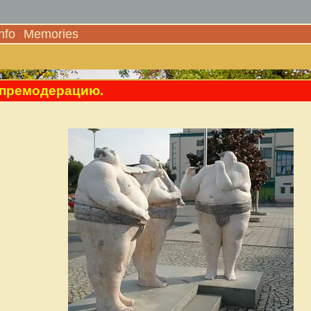
nfo
Memories
з премодерацию.