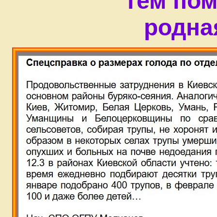
тем пом
родна