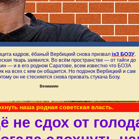
is3 БОЗУ
ицита кадров, ёбаный Вербицкий снова призвал
.
еская тварь заявился. Во всём пространстве — от тайги до
ин — и в его родном Саратове, всем известно что БОЗА
к на всех с кем он общается. Но подонок Вербицкий и сам
этому он не стесняется снова призвать стукача Бозу.
Вениамин
дохнуть наша родная советская власть.
ё не сдох от голод