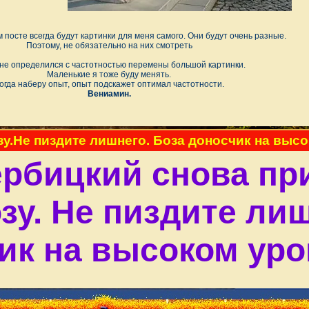
м посте всегда будут картинки для меня самого. Они будут очень разные.
Поэтому, не обязательно на них смотреть
не определился с частотностью перемены большой картинки.
Маленькие я тоже буду менять.
огда наберу опыт, опыт подскажет оптимал частотности.
Вениамин.
у.Не пиздите лишнего. Боза доносчик на высо
ербицкий снова пр
зу. Не пиздите лиш
ик на высоком уро