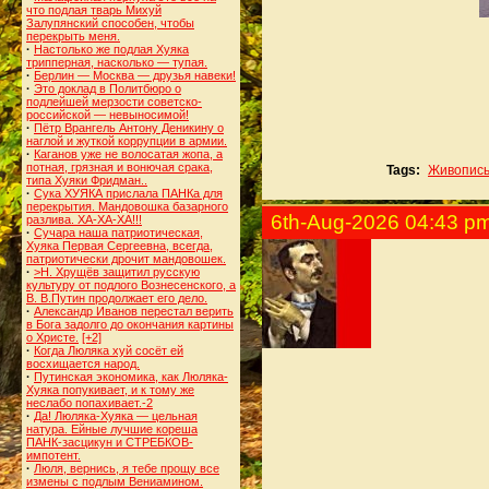
что подлая тварь Михуй
Залупянский способен, чтобы
перекрыть меня.
·
Настолько же подлая Хуяка
трипперная, насколько — тупая.
·
Берлин — Москва — друзья навеки!
·
Это доклад в Политбюро о
подлейшей мерзости советско-
российской — невыносимой!
·
Пётр Врангель Антону Деникину о
наглой и жуткой коррупции в армии.
·
Каганов уже не волосатая жопа, а
потная, грязная и вонючая срака,
Tags:
Живопис
типа Хуяки Фридман..
·
Сука ХУЯКА прислала ПАНКа для
перекрытия. Мандовошка базарного
6th-Aug-2026 04:43 p
разлива. ХА-ХА-ХА!!!
·
Сучара наша патриотическая,
Хуяка Первая Сергеевна, всегда,
патриотически дрочит мандовошек.
·
>Н. Хрущёв защитил русскую
культуру от подлого Вознесенского, а
В. В.Путин продолжает его дело.
·
Александр Иванов перестал верить
в Бога задолго до окончания картины
о Христе.
[+2]
·
Когда Люляка хуй сосёт ей
восхищается народ.
·
Путинская экономика, как Люляка-
Хуяка попукивает, и к тому же
неслабо попахивает.-2
·
Да! Люляка-Хуяка — цельная
натура. Ейные лучшие кореша
ПАНК-засцикун и СТРЕБКОВ-
импотент.
·
Люля, вернись, я тебе прощу все
измены с подлым Вениамином.