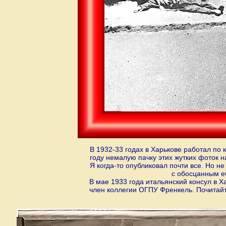
В 1932-33 годах в Харькове работал по 
году немалую пачку этих жутких фоток н
Я когда-то опубликовал почти все. Но не
с обосцанным е
В мае 1933 года итальянский консул в Х
член коллегии ОГПУ Френкель. Почитайте