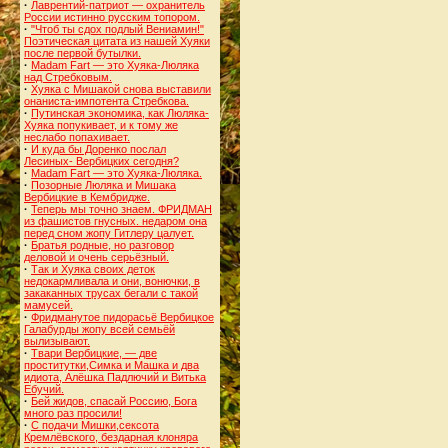
·
Лаврентий-патриот — охранитель
России истинно русским топором.
·
"Чтоб ты сдох подлый Вениамин!"
Поэтическая цитата из нашей Хуяки
после первой бутылки.
·
Madam Fart — это Хуяка-Люляка
над Стребковым.
·
Хуяка с Мишакой снова выставили
онаниста-импотента Стребкова.
·
Путинская экономика, как Люляка-
Хуяка попукивает, и к тому же
неслабо попахивает.
·
И куда бы Доренко послал
Лесиных- Вербицких сегодня?
·
Madam Fart — это Хуяка-Люляка.
·
Позорные Люляка и Мишака
Вербицкие в Кембридже.
·
Теперь мы точно знаем. ФРИДМАН
из фашистов гнусных. недаром она
перед сном жопу Гитлеру цалует.
·
Братья родные, но разговор
деловой и очень серьёзный.
·
Так и Хуяка своих деток
недокармливала и они, вонючки, в
закаканных трусах бегали с такой
мамусей.
·
Фридманутое пидорасьё Вербицкое
Галабурды жопу всей семьёй
вылизывают.
·
Твари Вербицкие, — две
проститутки,Симка и Машка и два
идиота, Алёшка Падлючий и Витька
Ебучий.
·
Бей жидов, спасай Россию, Бога
много раз просили!
·
С подачи Мишки,сексота
Кремлёвского, бездарная клоняра