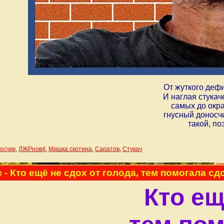
От жуткого деф
И наглая стукач
самых до окра
гнусный доносчи
такой, по
осчик
,
ЛЖРнов4
,
Мишка скотина
,
Саратов
,
Стукач
m
- Кто ещё не сдох от голода, тем помогала с
Кто ещ