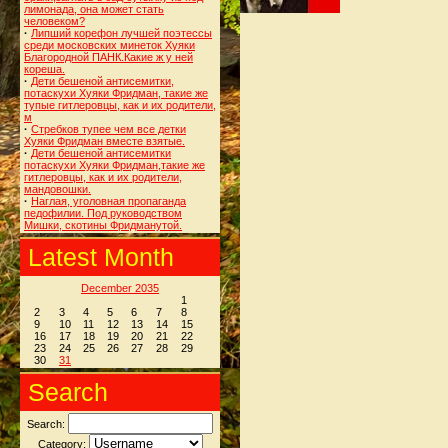
лимонада, она может стать
человеком?
·
Липший корефон лучшей поэтессы
среди московских минеток Хуяки
Благородной ПАНК.Какие ж у ней
кореша.
·
Дети бешеной антисемитки,
потаскухи Хуяки Фридман, такие же
тупые гитлеровцы, как и их родители,
м
·
Стребков тупее чем все детки
Хуяки Фридман вместе взятые.
·
Дети бешеной антисемитки
потаскухи Хуяки Фридман,такие же
гитлеровцы, как и их родители,
мандовошки.
·
Наглая, уголовная пропаганда
педофилии. Под руководством
Мишки, скотины Фридманутой.
Latest Month
December 2035
1
2
3
4
5
6
7
8
9
10
11
12
13
14
15
16
17
18
19
20
21
22
23
24
25
26
27
28
29
30
31
Search
Search:
Category: