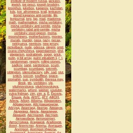
institute of modern russia
,
jackass
,
jewish
,
joe pesci
,
joseph brodsky
,
josephus
,
jukebox
,
kaganov
,
kazhdan
,
kds
,
kot_afromeeva
,
krall
,
lenkasm
,
leonid kaganov anti-semite
,
life
,
livejournal
,
lorp
,
lqp
,
mad
,
madonna
,
math
,
mathematiker
,
misha verbitsky
,
misha verbitsky anti-semite
,
misha
verbitsky rabid anti-semite
,
misha
verbitsky stool pigeon
,
moma
,
moonshiners
,
motherfuckers
,
movies
,
murals
,
murder
,
nasa
,
nazy
,
necax
,
neklyueva
,
nemtsov
,
new jersey
,
nickelback
,
nude
,
odessa
,
olegmi
,
ontd
,
oxana chelysheva
,
paperdaemon
,
phd
,
plagiarism
,
podrabinek
,
poper
,
prick
,
putin
,
q-bit array
,
quinn elisabeth ii
,
r_l
,
randomman
,
regoriy
,
rolling stones
,
sadkov
,
sane
,
sardonicus
,
scum
,
scumbag
,
scumbags
,
sekreth
,
siblington
,
silencefactory
,
silly_sad
,
slut
,
snitch
,
soccer
,
souffleur
,
space
,
stomahin
,
sup
,
symbolith
,
theresa may
,
tiktok
,
tits
,
verbitsky
,
vip
,
vituhnovskaya
,
vitukhnovskaya
,
watermarks
,
whore
,
wieiner
,
youtube
,
yulya fridman
,
zim
,
zim_a
,
Ё
,
Ёксель
,
Ёршик
,
Аvla
,
АНУС
,
АТУ
,
АФОН
,
Абель
,
Аборт
,
Аборты
,
Абрамович
,
Абрамочкин
,
Абстракционизм
,
Абсурд
,
Авангард
,
Аватар
,
Аввакум
,
Авдеевка
,
Авель
,
Авиалинии
,
Авиация
,
Австралия
,
Австрия
,
Автомобили
,
Автопортрет
,
Автостоянка
,
Агадамов
,
Агафонов
,
Агент
,
Агентство
,
Агенты
,
Агитация
,
Агитпроп
,
Агитпроп Идиоты
,
АгитпропХ
,
Агностики
,
Агрегат
,
Ад
,