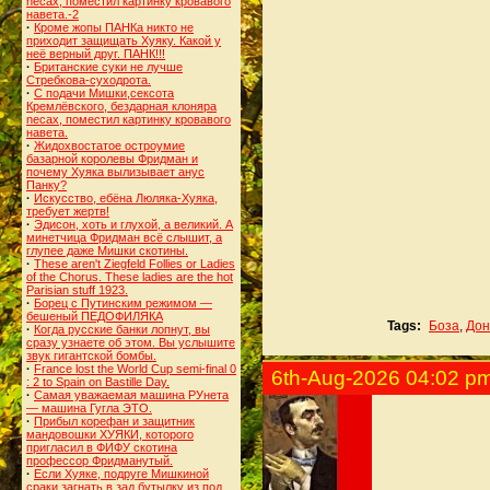
necax, поместил картинку кровавого
навета.-2
·
Кроме жопы ПАНКа никто не
приходит защищать Хуяку. Какой у
неё верный друг. ПАНК!!!
·
Британские суки не лучше
Стребкова-суходрота.
·
С подачи Мишки,сексота
Кремлёвского, бездарная клоняра
necax, поместил картинку кровавого
навета.
·
Жидохвостатое остроумие
базарной королевы Фридман и
почему Хуяка вылизывает анус
Панку?
·
Искусство, ебёна Люляка-Хуяка,
требует жертв!
·
Эдисон, хоть и глухой, а великий. А
минетчица Фридман всё слышит, а
глупее даже Мишки скотины.
·
These aren't Ziegfeld Follies or Ladies
of the Chorus. These ladies are the hot
Parisian stuff 1923.
·
Борец с Путинским режимом —
бешеный ПЕДОФИЛЯКА
Tags:
Боза
,
Дон
·
Когда русские банки лопнут, вы
сразу узнаете об этом. Вы услышите
звук гигантской бомбы.
·
France lost the World Cup semi-final 0
6th-Aug-2026 04:02 p
: 2 to Spain on Bastille Day.
·
Самая уважаемая машина РУнета
— машина Гугла ЭТО.
·
Прибыл корефан и защитник
мандовошки ХУЯКИ, которого
пригласил в ФИФУ скотина
профессор Фридманутый.
·
Если Хуяке, подруге Мишкиной
сраки,загнать в зад бутылку из под