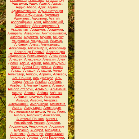
Адагамов
,
Адам
,
АдамХ
,
Адамс
,
Аддис-Абеба
,
Адик
,
Админ
,
Администрация
,
Администрация
Живого Журнала.
,
Адмирал
,
Адоманис
,
Адюльтер
,
Азатий
,
Азербайджан
,
Азия
,
Айвазовский
,
Айзенберг
,
Айнзатцгруппа D
,
Академизм
,
Академик
,
Академия
,
Акварель
,
Аквариум
,
Акнтисемитизм
,
Актёры
,
Акулетта
,
Акунин
,
Акцент
,
Акционизм
,
Аладжалов
,
Аламар
,
Албания
,
Алекс
,
Александер
,
Александр
,
Александр II
,
Александр
III
,
Александр Первый
,
Александра
Фёдоровна
,
Александров
,
Алексеева
,
Алексей
,
Алексенко
,
Алексий
,
Ален
Делон
,
Алена
,
Алжир
,
Алик Фридман
,
Алина
,
Алина-Пердюлина
,
Алиса
,
Алкаш
,
Алкаши
,
Алкашка
,
Аллах
,
Аллигатор
,
Аллори
,
Алрами
,
Алчевск
,
Аль Пачино
,
Аль-Джазира
,
Аль-
Каида
,
Альба
,
Альбац
,
Альберт
,
Альберт I
,
Альма-Тадема
,
Альпер
,
Альпер-отсосун
,
Альтман
,
АльтманХ
,
Альфа
,
Аляска
,
Алёша
,
Алёшка
,
Алёшка-придурок
,
Амальрик
,
Аманда
,
Америк
,
Америка
,
Американцы
,
Америкюки
,
Амнистия
,
Амона
,
Ампутация
,
Амстердам
,
Амстердамская школа
,
Амур
,
Анал
,
Анализ
,
Анархист
,
Анастасия
,
Анатолий Панков
,
Ангелы
,
Английский
,
Англия
,
Андреев
,
Андромеда
,
Андроников
,
Андропов
,
Андрюша
,
Анекдот
,
Анекдоты
,
Анжелика
,
Анимация
,
Анинаталия
,
Анисимов
,
Анклав
,
Анна Каренина
,