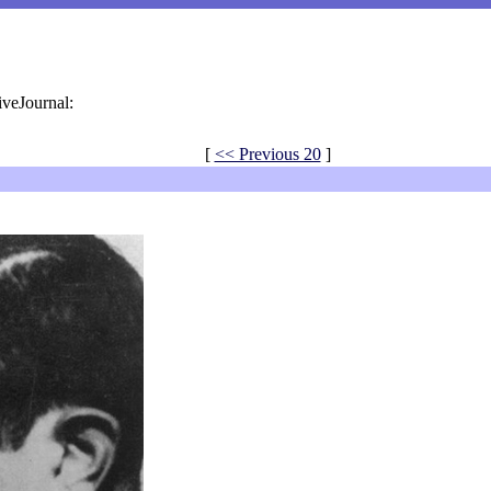
iveJournal:
[
<< Previous 20
]