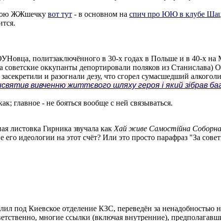
а мою ЖЖшечку
вот тут
- в основном на
спич про ЮЮ в клубе Ша
ится.
 ОУНовца, политзаключённого в 30-х годах в Польше и в 40-х на 
гда советские оккупанты депортировали поляков из Станислава)
 засекретили и разогнали дезу, что сгорел сумасшедший алкоголи
исвятив вивченню життєвого шляху героя і який зібрав баг
как; главное - не бояться вообще с ней связываться.
тная листовка Гирника звучала как
Хай живе
Самостійна Соборна
ие его идеологии на этот счёт? Или это просто парафраз "За сове
пилил под Киевское отделение КЗС, переведён за ненадобностью 
тветственно, многие ссылки (включая внутренние), предполагавшие у