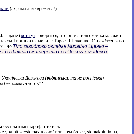
цкий
(ах, были же времена!)
Магадане (
вот тут
говорится, что он из польской каталажки
 Олексы Гирника на могиле Тараса Шевченко. Он сжёгся рано
к - но
Tіло загиблого оглядав Михайло Іщенко –
ато фактів і матеріалів про Олексу і згодом їх
 Українська Держава
(
радянська
, та не російська)
ты без коммунистов"?
на бесплатный тариф и теперь
рл https://stomaxin.com/ или, тем более, stomakhin.in.ua,