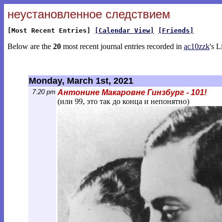
неустановленное следствием
[Most Recent Entries]
[Calendar View]
[Friends]
Below are the
20
most recent journal entries recorded in
ac10zzk
's L
Monday, March 1st, 2021
7:20 pm
Антонине Макаровне Гинзбург - 101!
(или 99, это так до конца и непонятно)