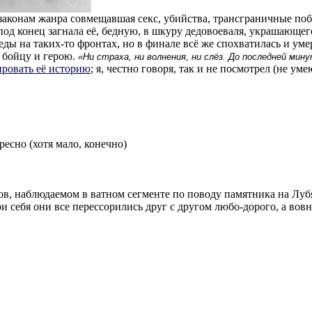
законам жанра совмещавшая секс, убийства, трансграничные по
под конец загнала её, бедную, в шкуру дедовоеваля, украшающег
ы на таких-то фронтах, но в финале всё же спохватилась и умер
о бойцу и герою.
«Ни страха, ни волнения, ни слёз. До последней мин
ировать её историю
; я, честно говоря, так и не посмотрел (не ум
ресно (хотя мало, конечно)
в, наблюдаемом в ватном сегменте по поводу памятника на Лубя
и себя они все перессорились друг с другом любо-дорого, а вов