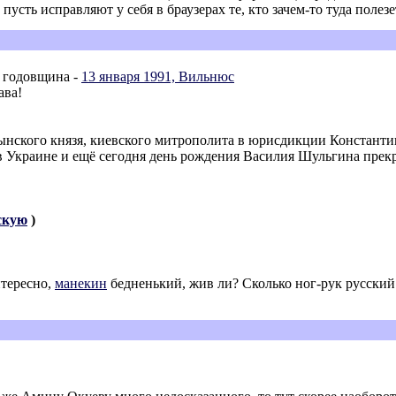
усть исправляют у себя в браузерах те, кто зачем-то туда полезе
я годовщина -
13 января 1991, Вильнюс
ава!
мынского князя, киевского митрополита в юрисдикции Константин
в Украине и ещё сегодня день рождения Василия Шульгина прекр
скую
)
нтересно,
манекин
бедненький, жив ли? Сколько ног-рук русский