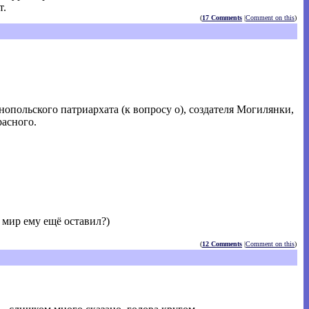
т.
(
17 Comments
|
Comment on this
)
опольского патриархата (к вопросу о), создателя Могилянки,
асного.
 мир ему ещё оставил?)
(
12 Comments
|
Comment on this
)