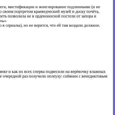
беги, мистификации и жонглирование подлинными (и не
о своим портретом краеведческий музей и доску почёта,
еть позволила не в орденоносной постели от запора и
уты»
ею в сериалы), но не верится, что ей там воздали должное.
нке и как их всех сперва подвесили на верёвочку влажных
не очередной раз получили оплеуху: собянин с венедиктовым