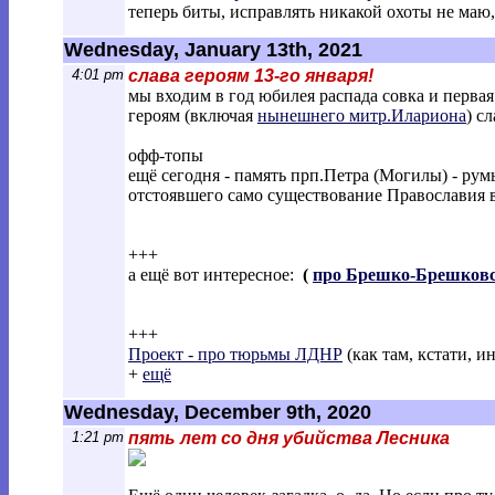
теперь биты, исправлять никакой охоты не маю, п
Wednesday, January 13th, 2021
4:01 pm
слава героям 13-го января!
мы входим в год юбилея распада совка и перва
героям (включая
нынешнего митр.Илариона
) сл
офф-топы
ещё сегодня - память прп.Петра (Могилы) - ру
отстоявшего само существование Православия 
+++
а ещё вот интересное:
(
про Брешко-Брешков
+++
Проект - про тюрьмы ЛДНР
(как там, кстати, и
+
ещё
Wednesday, December 9th, 2020
1:21 pm
пять лет со дня убийства Лесника