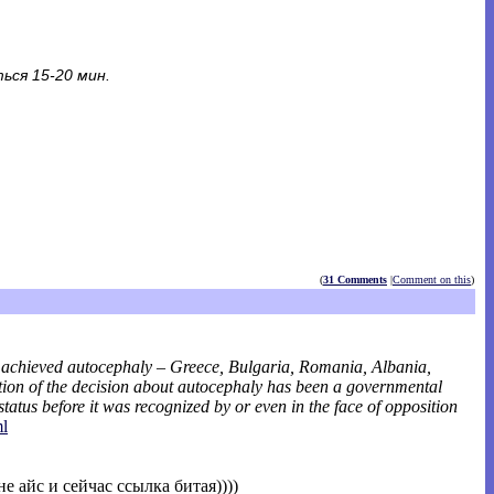
ься 15-20 мин.
(
31 Comments
|
Comment on this
)
s achieved autocephaly – Greece, Bulgaria, Romania, Albania,
option of the decision about autocephaly has been a governmental
atus before it was recognized by or even in the face of opposition
ml
 айс и сейчас ссылка битая))))