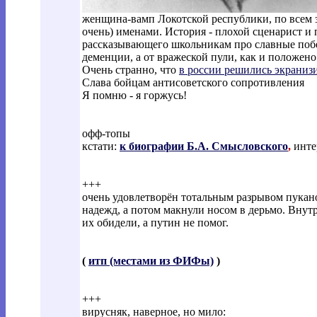
женщина-вамп Локотской республики, по всем 
очень) именами. История - плохой сценарист и 
рассказывающего школьникам про славные побед
деменции, а от вражеской пули, как и положен
Очень странно, что
в россии решились экраниз
Слава бойцам антисоветского сопротивления
Я помню - я горжусь!
офф-топы
кстати:
к биографии Б.А. Смысловского
,
инте
+++
очень удовлетворён тотальным разрывом пукано
надежд, а потом макнули носом в дерьмо. Внутр
их обидели, а путин не помог.
(
итп (местами из ФИФы)
)
+++
вирусняк, наверное, но мило: