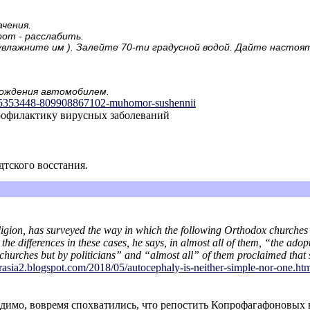
чения.
от - расслабить.
увлажните им ). Залейте 70-ти градусной водой. Дайте настоят
вождения автомобилем.
65353448-809908867102-muhomor-sus
hennii
рофилактику вирусных заболеваний
дтского восстания.
igion, has surveyed the way in which the following Orthodox churche
he differences in these cases, he says, in almost all of them, “the ad
urches but by politicians” and “almost all” of them proclaimed that st
rasia2.blogspot.com/201
8/05/autocephaly-is-neither-simple-nor-o
ne.ht
идимо, вовремя спохватились, что репостить Копрофагафоновых не