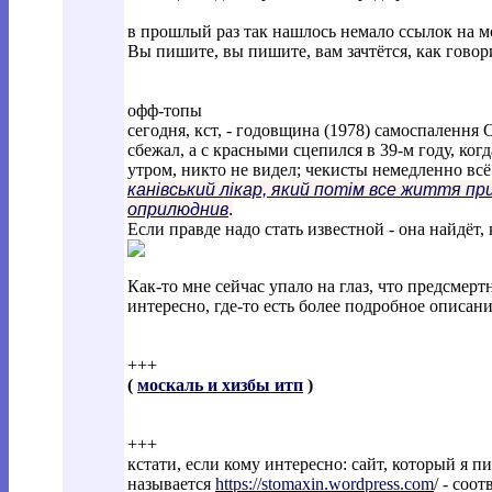
в прошлый раз так нашлось немало ссылок н
Вы пишите, вы пишите, вам зачтётся, как говор
офф-топы
сегодня, кст, - годовщина (1978) самоспалення
сбежал, а с красными сцепился в 39-м году, ко
утром, никто не видел; чекисты немедленно всё
канівський лікар, який потім все життя пр
оприлюднив
.
Если правде надо стать известной - она найдёт, 
Как-то мне сейчас упало на глаз, что предсмер
интересно, где-то есть более подробное описан
+++
(
москаль и хизбы итп
)
+++
кстати, если кому интересно: сайт, который я 
называется
https://stomaxin.wordpress.com
/ - соо