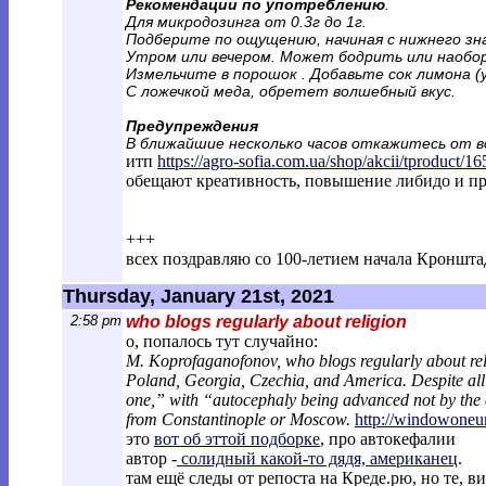
Рекомендации по употреблению
.
Для микродозинга от 0.3г до 1г.
Подберите по ощущению, начиная с нижнего зна
Утром или вечером. Может бодрить или наобор
Измельчите в порошок . Добавьте сок лимона (
С ложечкой меда, обретет волшебный вкус.
Предупреждения
В ближайшие несколько часов откажитесь от 
итп
https://agro-sofia.com.ua/shop/akcii/tpr
oduct/1
обещают креативность, повышение либидо и п
+++
всех поздравляю со 100-летием начала Кроншта
Thursday, January 21st, 2021
2:58 pm
who blogs regularly about religion
о, попалось тут случайно:
M. Koprofaganofonov, who blogs regularly about rel
Poland, Georgia, Czechia, and America. Despite all t
one,” with “autocephaly being advanced not by the ch
from Constantinople or Moscow.
http://windowoneu
это
вот об эттой подборке
, про автокефалии
автор -
солидный какой-то дядя, американец
.
там ещё следы от репоста на Креде.рю, но те, в