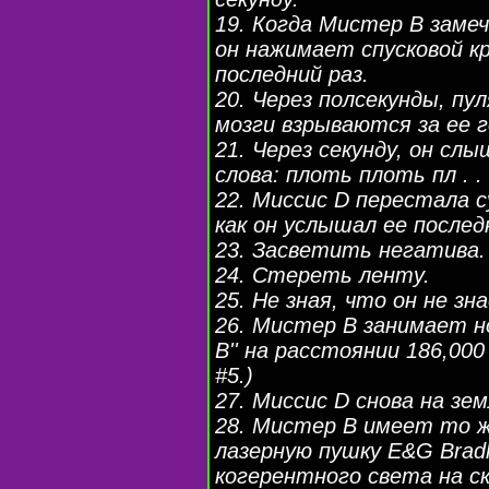
19. Когда Мистер B заме
он нажимает спусковой к
последний раз.
20. Через полсекунды, пу
мозги взрываются за ее г
21. Через секунду, он сл
слова: плоть плоть пл . . 
22. Миссис D перестала 
как он услышал ее послед
23. Засветить негатива.
24. Стереть ленту.
25. Не зная, что он не зн
26. Мистер B занимает н
B'' на расстоянии 186,00
#5.)
27. Миссис D снова на зем
28. Мистер B имеет то ж
лазерную пушку E&G Brad
когерентного света на ск