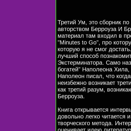
Третий Ум, это сборник п
авторством Берроуза И Бр
материал там входил в п
"Minutes to Go", про котор
которую я не смог достать
лучший способ познакомит
Экстерминатора. Само наз
богатей" Наполеона Хила,
Наполеон писал, что когда
неизбежно возникает трети
как третий разум, возника
Берроуза.
Книга открывается интерв
довольно легко читается и
творческого метода. Инте
оценивает идею литерату