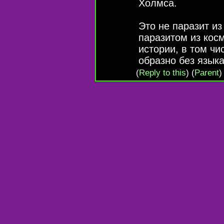
Холмса.
Это не паразит из
паразитом из кос
истории, в том ч
образно без языка
(
Reply to this
)
(
Parent
)