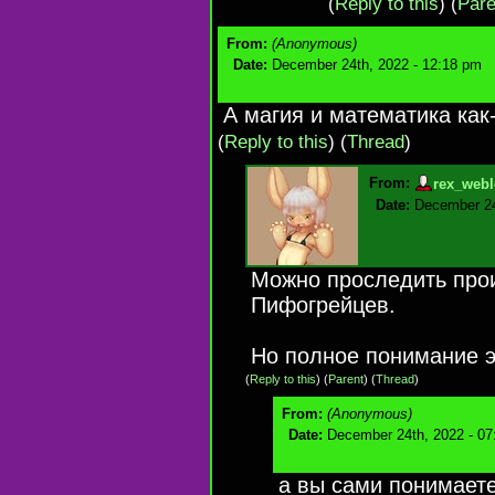
(
Reply to this
)
(
Pare
From:
(Anonymous)
Date:
December 24th, 2022 - 12:18 pm
А магия и математика как
(
Reply to this
)
(
Thread
)
From:
rex_webl
Date:
December 24
Можно проследить прои
Пифогрейцев.
Но полное понимание эт
(
Reply to this
)
(
Parent
) (
Thread
)
From:
(Anonymous)
Date:
December 24th, 2022 - 07
а вы сами понимает