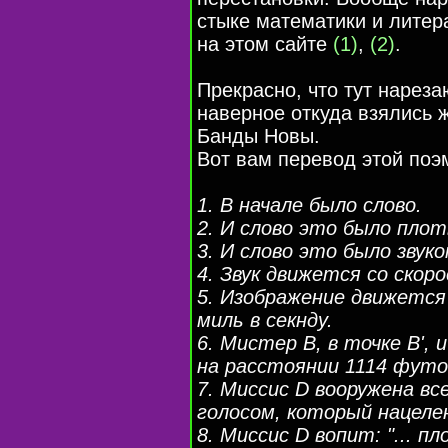
стыке математики и литер
на этом сайте
(1)
,
(2)
.
Прекрасно, что тут нареза
наверное откуда взялись 
Банды Новы.
Вот вам перевод этой поэ
1. В начале было слово.
2. И слово это было плот
3. И слово это было звук
4. Звук движется со скор
5. Изображение движется
миль в секнду.
6. Мистер B, в точке B', 
на расстоянии 1114 футо
7. Миссис D вооружена в
голосом, который нацелен 
8. Миссис D вопит: "... 