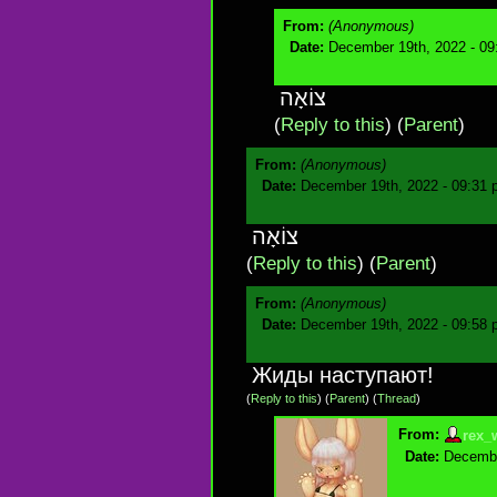
From:
(Anonymous)
Date:
December 19th, 2022 - 09
צוֹאָה
(
Reply to this
)
(
Parent
)
From:
(Anonymous)
Date:
December 19th, 2022 - 09:31
צוֹאָה
(
Reply to this
)
(
Parent
)
From:
(Anonymous)
Date:
December 19th, 2022 - 09:58
Жиды наступают!
(
Reply to this
)
(
Parent
) (
Thread
)
From:
rex_
Date:
Decembe