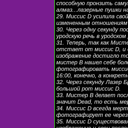
способную пронзить сам
алмаз...лазерные пушки 
29. Миссис D усилила св
измененным отношениям 
30. Через одну секунду п
уродскую речь в уродском
31. Теперь, так как Мист
отстает от миссис D, и
изображение достигло то
мистер B нашел себе бо
фотографировать миссис 
16:00, конечно, а конкрет
32. Через секунду Лазер 
большой рот миссис D.
33. Мистер B делает по
значит Dead, то есть ме
34. Миссис D всегда мерт
фотографирует ее через 
35. Миссис D существовал
изображение и свои после