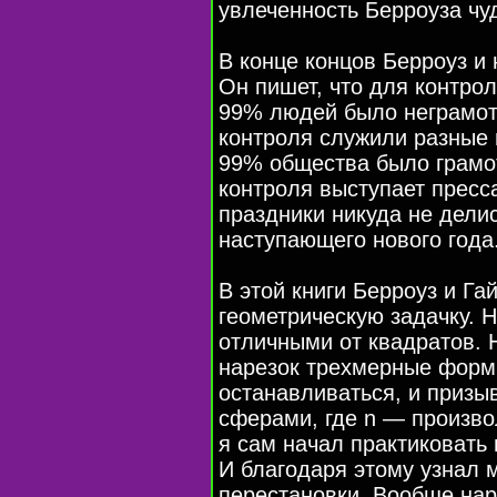
увлеченность Берроуза чу
В конце концов Берроуз и
Он пишет, что для контро
99% людей было неграмот
контроля служили разные 
99% общества было грамо
контроля выступает пресса
праздники никуда не дели
наступающего нового года
В этой книги Берроуз и Га
геометрическую задачку. 
отличными от квадратов. 
нарезок трехмерные форм
останавливаться, и призы
сферами, где n — произво
я сам начал практиковать
И благодаря этому узнал 
перестановки. Вообще наре