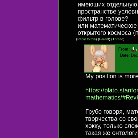
имеющих отдельную 
пространстве условн
фильтр в голове?
или математическое
открытого космоса (
(
Reply to this
)
(
Parent
) (
Thread
)
From:
Date:
Dec
My position is more 
https://plato.stanfo
mathematics/#Rev
Грубо говоря, ма
творчества со св
хокку, только сло
такая же онтологи