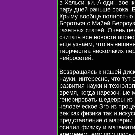
в Хельсинки. А один воен
пару дней раньше срока. Б
Крыму вообще полностью 
Бороться с Майей Берроуз
газетных статей. Очень ц
cчитать все новости апри
еще узнаем, что нынешняя
творчества нескольких пе
нейросетей.
Возвращаясь к нашей диск
науки, интересно, что тут 
развития науки и технолог
время, когда нарезочные 
генерировать шедевры из 
человеческое Эго из проце
век как физика так и иску
представление о материи.
осилил физику и математик
временем, ему пришлось с