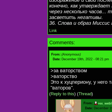
конечно, как утверждае
через несколько часов..
засветить негативы.
36. Слова и образ Миссис
Link
Comments:
From:
(Anonymous)
Date:
December 19th, 2022 - 08:21 pm
>за ваторством
>ваторство
Это к хуцпериону, у него
"ваторов".
(
Reply to this
)
(
Thread
)
From:
rex_webl
Date:
December 19