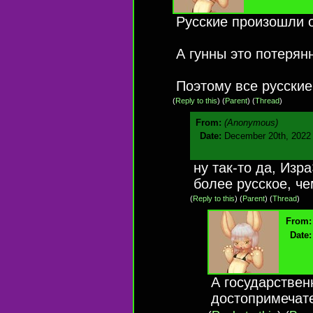
Русские произошли о
А гунны это потерян
Поэтому все русские
(
Reply to this
)
(
Parent
) (
Thread
)
From:
(Anonymous)
Date:
December 20th, 2022 
ну так-то да, Изр
более русское, ч
(
Reply to this
)
(
Parent
) (
Thread
)
From:
Date:
А государствен
достопримечате