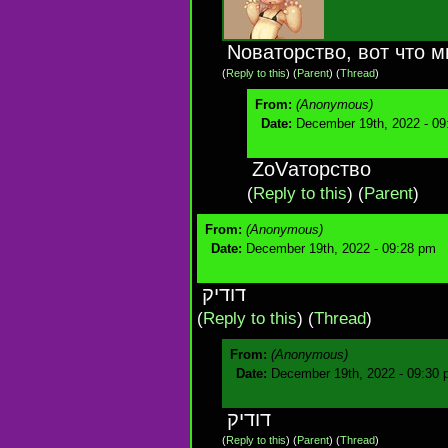
Noваторство, вот что м
(
Reply to this
)
(
Parent
) (
Thread
)
From:
(Anonymous)
Date:
December 19th, 2022 - 09
ZoVаторство
(
Reply to this
)
(
Parent
)
From:
(Anonymous)
Date:
December 19th, 2022 - 09:28 pm
דודיק
(
Reply to this
)
(
Thread
)
From:
(Anonymous)
Date:
December 19th, 2022 - 09:30
דודיק
(
Reply to this
)
(
Parent
) (
Thread
)