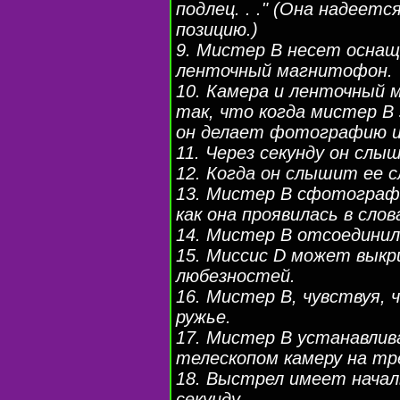
подлец. . ." (Она надеет
позицию.)
9. Мистер B несет оснащ
ленточный магнитофон.
10. Камера и ленточный 
так, что когда мистер B 
он делает фотографию и
11. Через секунду он слы
12. Когда он слышит ее 
13. Мистер B сфотографи
как она проявилась в слов
14. Мистер B отсоединил 
15. Миссис D может выкр
любезностей.
16. Мистер B, чувствуя,
ружье.
17. Мистер B устанавлив
телескопом камеру на тр
18. Выстрел имеет начал
секунду.