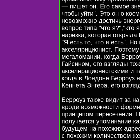
— пишет он. Его самое зн
чтобы уйти". Это он о косм
невозможно достичь энерг
вопрос типа "что я?","кто
нарезка, которая открыла
"Я есть то, что я есть". Н
акселяриционист. Поэтому
мегаломании, когда Берро
Гайсином, его взгляды то
акселирационистскими и т
когда в Лондоне Берроуз 
Кеннета Энгера, его взгля
Берроуз также видит за на
вроде возможности форми
принципом пересечения. Н
получается упоминание как
будущем на похожих адрес
с похожим количеством же