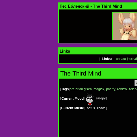
Пес Ебленский - The Third Mind
Links
[
Links:
|
update journal
The Third Mind
[
Tags
|
art
,
brion gisen
,
magick
,
poetry
,
review
,
scien
sleepy
[
Current Mood
|
]
[
Current Music
|
Foetus-Thaw
]