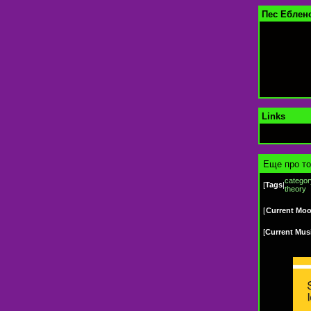
Пес Еблен
Links
Еще про то
categor
[
Tags
|
theory
[
Current Mo
[
Current Mus