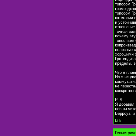
топосом Гр
громоздкая
топосом Гр
категории 
и устойчив
отношение 
точная вил
почему эту
топос явля
копроизвед
полезные с
хорошими с
Гротендика
пределы, э
Что я план
Но я не ув
коммутати
не переста
конкретног
P. S.
Я добавил 
новым чита
Берроуз, и
Link
Геометриче