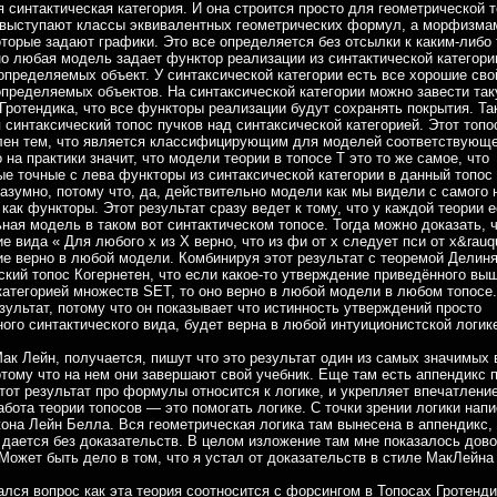
 синтактическая категория. И она строится просто для геометрической т
 выступают классы эквивалентных геометрических формул, а морфизма
торые задают графики. Это все определяется без отсылки к каким-либо
о любая модель задает функтор реализации из синтактической категори
определяемых объект. У синтаксической категории есть все хорошие сво
определяемых объектов. На синтаксической категории можно завести та
Гротендика, что все функторы реализации будут сохранять покрытия. Так
 синтаксический топос пучков над синтаксической категорией. Этот топо
лен тем, что является классифицирующим для моделей соответствующ
о на практики значит, что модели теории в топосе Т это то же самое, что
е точные с лева функторы из синтаксической категории в данный топос 
азумно, потому что, да, действительно модели как мы видели с самого 
 как функторы. Этот результат сразу ведет к тому, что у каждой теории е
ная модель в таком вот синтактическом топосе. Тогда можно доказать, 
е вида « Для любого x из X верно, что из фи от x следует пси от x&rauqu
е верно в любой модели. Комбинируя этот результат с теоремой Делиня,
ский топос Когернетен, что если какое-то утверждение приведённого вы
категорией множеств SET, то оно верно в любой модели в любом топосе.
ультат, потому что он показывает что истинность утверждений просто
ого синтактического вида, будет верна в любой интуиционистской логик
ак Лейн, получается, пишут что это результат один из самых значимых 
отому что на нем они завершают свой учебник. Еще там есть аппендикс 
тот результат про формулы относится к логике, и укрепляет впечатление
абота теории топосов — это помогать логике. С точки зрении логики нап
она Лейн Белла. Вся геометрическая логика там вынесена в аппендикс,
 дается без доказательств. В целом изложение там мне показалось дов
Может быть дело в том, что я устал от доказательств в стиле МакЛейна
ался вопрос как эта теория соотносится с форсингом в Топосах Гротенди