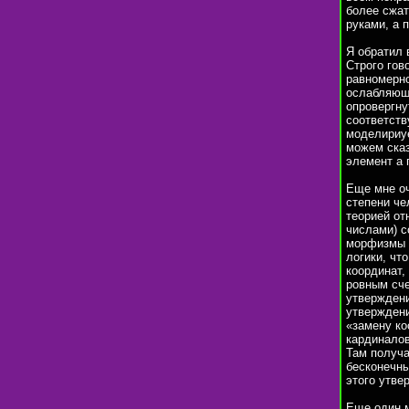
более сжат
руками, а 
Я обратил 
Строго гов
равномерно
ослабляющи
опровергну
соответств
моделириуе
можем сказ
элемент a 
Еще мне о
степени че
теорией от
числами) с
морфизмы з
логики, чт
координат,
ровным сче
утверждени
утверждени
«замену ко
кардиналов
Там получа
бесконечны
этого утве
Еще один м