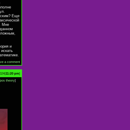
я
вполне
ул.
еским? Еще
таксической
. Мне
 данном
сложным,
еория и
 искать
атематике.
ve a comment
2024|
11:20 pm
]
opos theory
]