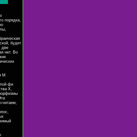
о
го порядка,
во
лы,
браическая
ской, будет
ь две
я нет. Во
кие
ических
и М
улой фи
тва X,
 морфизмы
Эта
 считаем,
опос,
ых
авимый
к