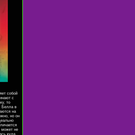
яет собой
инают с
ку, то
я Белла в
аются на
жно, но он
деально
тличается
 может не
ась куда