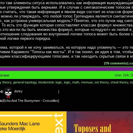
что там элементы ситуса использовались как информация вынуждающа
ые утверждения быть верными. И в случае с синтакатическим топосом 
о считать, что такая информация в явном виде состоит из классов форм
 можно ли утверждать, что любой топос Гротендика является синтактич
с, как устроена универсальная модель? Понятно, что это пучок над син
. То есть это функция которая сопоставляет классам формул множества
о это могли бы быть множества формул, которые «следуют» из любой в
 отношение следования во внутренней логике топоса может быть более 
ной логике первого порядка.
ема, которой я не хочу заниматься, но которую надо упомянуть — это т
ливии Карамело "Топосы как мосты". И я так понял, ее идея в том, чтобы
бщими классифицирующими топосами, и так находить скрытые связи в м
276 comments
|
Lea
огике
[Jun. 11th, 
y theory
,
general topology
,
intuitionistic logic
,
logic
,
math
,
memuar
,
set theory
,
sheaf theory
,
t
dorky
od
|
]
ic
|
Echo And The Bunnymen - Crocodiles
]