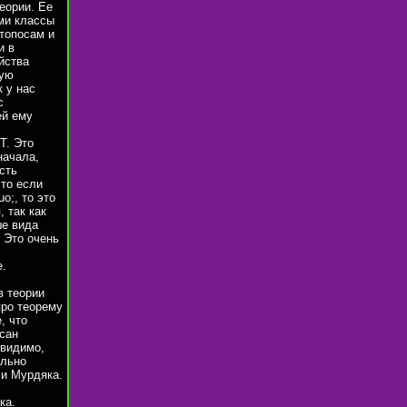
еории. Ее
ми классы
 топосам и
и в
йства
кую
 у нас
с
ей ему
T. Это
начала,
сть
что если
o;, то это
 так как
ше вида
 Это очень
е.
в теории
про теорему
, что
исан
 видимо,
ольно
 и Мурдяка.
ка.