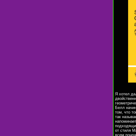
Я хотел да
двойственн
геометриче
Белл начин
том, что т
так называ
напоминает
подходящие
от стиля М
всем понра