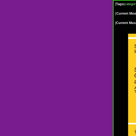
[
Tags
|
categor
[
Current Mo
[
Current Mus