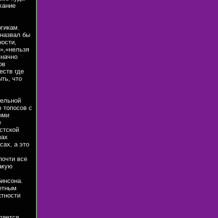
хание
огикам.
 назвал бы
ости,
»,«нельзя
значно
ов
еств где
ть, что
тельной
 топосов с
ыми
е
стской
мах
сах, а это
почти все
акую
инсона.
четным
ктности
ляется