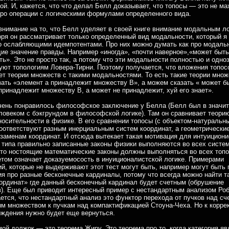
ой. И, кажется, что что делал Белл доказывает, что топосы — это не ма
про операции с логическими формулами определенного вида.
внимание на то, что Белл уделяет в своей книге внимание модальным л
оря он рассматривает только определенный вид модальности, который я
 ослабляющими идемпотентами. Про них можно думать как про модальн
е значение правды. Например «иногда», «почти наверное»,«может быть
ть». Это не просто так, а потому что эти модальности полностью и одно
уют топологиям Ловера-Тирни. Поэтому получается, что вложения топос
т теории множеств с такими модальностями. То есть такие теории множ
ать «элемент a принадлежит множеству В», а можем сказать « может бы
принадлежит множеству B, а может не принадлежит, хуй его знает».
чень понравилось философское заключение у Белла (Белл был в значи
ловеком с бэкгрундом в философской логике). Там он сравнивает теорию
носительности в физике. В его сравнении топосы (с объектом-натуральн
оответствуют разным инерциальным систем координат, а геометрически
аменам координат. И отсюда вытекает такая мотивация для интуициони
о типа правильно записанные законы физики выполняются во всех систе
 то ностоящие математические законы должны выполняться во всех топо
том означает доказуемосость в инуиционалистской логике. Примерами
й, которые не выдерживают этот тест могут быть, например могут быть 
я про разные бесконечные кардиналы, потому что всегда можно найти т
ординат» где данный бесконечный кардинал будет счетным (обрушение
). Еще был приводит интересный пример с нестандартным анализом Роб
ется, что нестандартный анализ это функтор перехода от пучков над с
м множеством к пучкам над компактификацией Стоуна-Чеха. Но к корре
рждения нужно будет еще вернуться.
ой должок — это теорема Жиру. Это теорема про то, когда категория яв