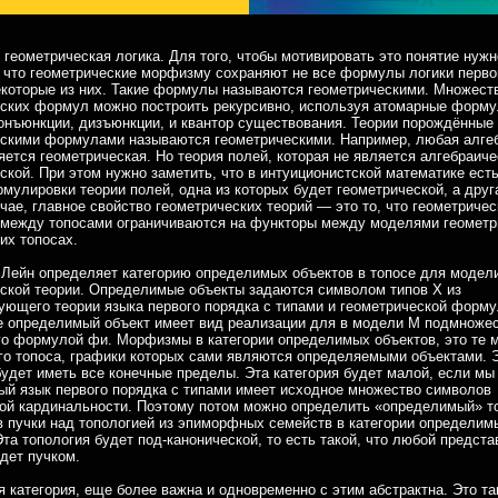
, геометрическая логика. Для того, чтобы мотивировать это понятие нужн
 что геометрические морфизму сохраняют не все формулы логики перво
екоторые из них. Такие формулы называются геометрическими. Множест
ских формул можно построить рекурсивно, используя атомарные форму
онъюнкции, дизъюнкции, и квантор существования. Теории порождённые
ескими формулами называются геометрическими. Например, любая алге
яется геометрическая. Но теория полей, которая не является алгебраиче
ской. При этом нужно заметить, что в интуиционистской математике ест
мулировки теории полей, одна из которых будет геометрической, а друга
чае, главное свойство геометрических теорий — это то, что геометричес
между топосами ограничиваются на функторы между моделями геометр
тих топосах.
Лейн определяет категорию определимых объектов в топосе для модел
ской теории. Определимые объекты задаются символом типов X из
ующего теории языка первого порядка с типами и геометрической форм
се определимый объект имеет вид реализации для в модели M подмножес
го формулой фи. Морфизмы в категории определимых объектов, это те
го топоса, графики которых сами являются определяемыми объектами. 
будет иметь все конечные пределы. Эта категория будет малой, если мы
ый язык первого порядка с типами имеет исходное множество символов
ой кардинальности. Поэтому потом можно определить «определимый» т
в пучки над топологией из эпиморфных семейств в категории определим
Эта топология будет под-канонической, то есть такой, что любой предст
дет пучком.
категория, еще более важна и одновременно с этим абстрактна. Это та