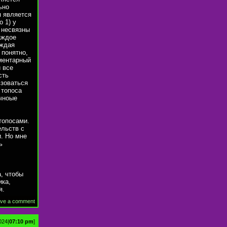
ьно
я является
о 1) у
и несвязны
аждое
аждая
 понятно,
ементарный
 все
сть
ьзоваться
 топоса
ечноые
топосами.
ельств с
. Но мне
ь
а, чтобы
ика,
я.
ve a comment
024|
07:10 pm
]