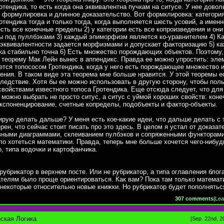
отендика, то есть когда она эквивалентна пучкам на ситусе. У нее довол
 формулировка и длинное доказательство. Вот формклировка: категори
отендика тогда и только тогда, когда выполняется шесть усовий, а именн
есть все конечные пределы 2) у категории есть все копроизведения и он
ы под пуллбэками 3) каждый эпиморфизм является ко-уравнителем 4) К
эквивалентности задается морфизмами и допускает факторизацию 5) к
ка стабильно точна 6) Есть множество порождающих объектов. Поэтому,
 теорему Мак Лейн вынес в аппендикс. Правда ее можно упростить: эл
ется топососом Гротендика, когда у него есть порождающее множество и
ения. В таком виде эта теорема мне больше нравится. У этой теоремы е
ледствие. Хотя бы ее можно использовать в другую сторону, чтобы пол
войствами известного топоса Гротендика. Еще отсюда следует, что для
 можно выбрать не просто ситус, а ситус с уймой хороших свойств: кон
кспоненцирование, счетные копределы, подобъекты и фактор-объекты.
ирую делать дальше? У меня есть кое-какие идеи, что дальше делать с 
ерен, что сейчас стоит писать про это здесь. В целом я устал от доказат
вными диаграммами, склеиванием пулбэков и сопряженными функторами
ло хотеться математики. Правда, теперь мне больше хочется чего-нибуд
о, типа водочки и картофанчика.
рубрикатор в верхнем посте. Или не рубрикатор, а типа оглавления блог
телям было проще ориентироваться. Как вам? Пока там только математ
 некоторые относительно новые книжки. Но рубрикатор будет пополнятьс
307 comments
|
Lea
ская Логика
[Sep. 22nd, 2