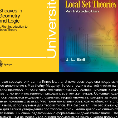
льше сосредоточиться на Книге Белла. В некотором роде она представл
ое дополнение к Мак Лейну-Мурдяку. То есть, если в желтой книжке нач
ских примеров, и постепенно мотивируя ими абстракции, приходят к логи
ает с логики и постепенно приходит к все тем же пучкам. Основная иде
опосы являются моделями локальных теорий множеств, которые записыв
емых локальных языках. Что такое локальный язык кратко объяснить сло
 языки, используемые для теории типов. И я бы сказал, что это языки и
 для записи утверждений про топосы. Стиль Белла довольно сильно о
ак Лейна. Он очень педантичный с формальными доказательствами. Это
виться. Тем не менее из-за обилия формализмов книга у Белла получил