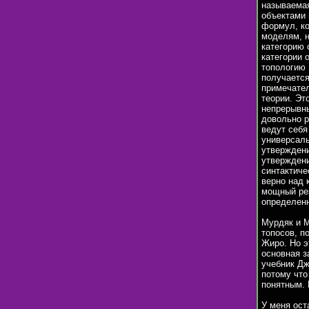
называемая
объектами
формул, ко
моделям, н
категорию 
категории 
топологию 
получается
примечате
теории. Эт
непрерывны
довольно р
ведут себя
универсаль
утверждени
утверждени
синтактиче
верно над 
мощный рез
определенн
Мурдяк и М
топосов, п
Жиро. Но э
основная з
учебник Дж
потому что
понятным. 
У меня ост