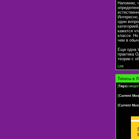
Напомню, 
определенн
естественн
Интересно,
один вопро
категорией
кажется чт
классе. Но
чем в обыч
Еще одна т
практика О
теории с о
Link
Топосы в Л
[
Tags
|
categor
[
Current Mo
[
Current Mus