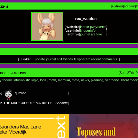
ский
[
entries
|
archive
|
f
rex_weblen
[
website
|
Наши рисуночки
]
[
userinfo
|
ljr userinfo
]
[
archive
|
journal archive
]
[
Links:
|
update journal
edit friends
fif
tiphareth
recent comments
]
посы и логику
[Sep. 27th, 2
y theory
,
intuitionistic logic
,
logic
,
math
,
memuar
,
meta
,
news
,
planning
,
set theiry
,
sheaf theor
quixotic
od
|
]
ic
|
THE MAD CAPSULE MARKET'S - Speak!!!
]