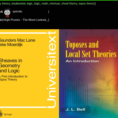
y theory
,
intuitionistic logic
,
logic
,
math
,
memuar
,
sheaf theory
,
topos theory
]
quixotic
od
|
]
ic
|
Virgin Prunes - The Moon Looked,,,
]