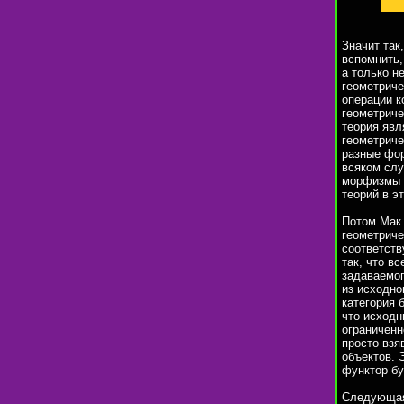
Значит так
вспомнить,
а только н
геометриче
операции к
геометрич
теория явл
геометриче
разные фор
всяком слу
морфизмы 
теорий в э
Потом Мак 
геометриче
соответств
так, что в
задаваемо
из исходно
категория 
что исходн
ограниченн
просто взя
объектов. 
функтор бу
Следующая 