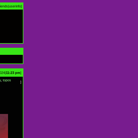
riends
|
userinfo
]
024|
11:23 pm
]
y
,
topos
]