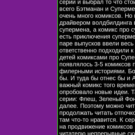
серии и выбрал то что сто
всего Бэтманан и Супермен
очень много комиксов. Но 
драйвером волдбилдинга 
супермена, а комикс про с
есть приключения суперме
паре выпусков ввели весь
ответственно подходили к
детей комиксами про Супе
появлялось 3-5 комиксов 
филерными историями. Бол
бы. И туда бы отнес бы и
важный комикс того време
опробовало новые идеи. Т
серии: Флеш, Зеленый Фон
далее. Поэтому можно чит
продолжать читать отпочк
там что-то нравится. К се
на продвижение комиксов
читателю непрерывные сю