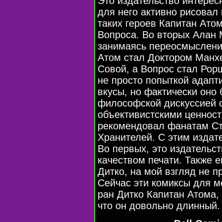
Это издательство интерес
для него активно рисовал 
таких героев Капитан Атом
Вопроса. Во вторых Алан 
занимаясь переосмысление
Атом стал Доктором Манх
Совой, а Вопрос стал Ро
не просто попыткой адапт
вкусы, но фактически оно
философской дискуссией с
объективистскими ценност
рекомендовал фанатам Ст
Хранителей. С этим издат
Во первых, это издательс
качеством печати. Также 
Дитко, на мой взгляд не 
Сейчас эти комиксы для ме
ран Дитко Капитан Атома, 
что он довольно длинный.