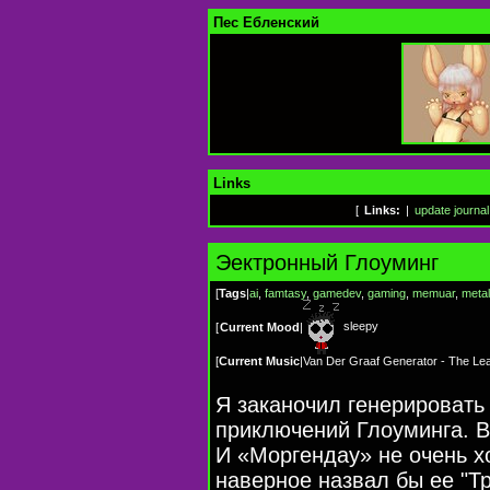
Пес Ебленский
Links
[
Links:
|
update journal
Эектронный Глоуминг
[
Tags
|
ai
,
famtasy
,
gamedev
,
gaming
,
memuar
,
metal
sleepy
[
Current Mood
|
[
Current Music
|
Van Der Graaf Generator - The Le
Я заканочил генерировать
приключений Глоуминга. В
И «Моргендау» не очень х
наверное назвал бы ее "Т