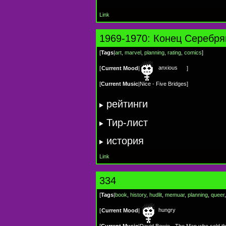
Link
1969-1970: Конец Серебря
[
Tags
|
art
,
marvel
,
planning
,
rating
,
сomics
]
anxious
[
Current Mood
|
]
[
Current Music
|
Nice - Five Bridges
]
рейтинги
Тир-лист
история
Link
334
[
Tags
|
book
,
history
,
hudlit
,
memuar
,
planning
,
queer
hungry
[
Current Mood
|
[
Current Music
|
David Bowie - The Man who sold th