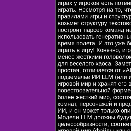
играх у игроков есть поте
играть. Несмотря на то, ч
правилами игры и структур
возьмет структуру тексто
построит парсер команд 
использовать генеративны
время полета. И это уже 
играть в игру! Конечно, и
менее жесткими головоло
для веселого хаоса. Заметь
простая, отличается от «A
подземелье ИИ LLM (или и
игровой мир и хранят его в
повествовательной форме)
более жесткий мир, состо
комнат, персонажей и пре
ИИ, и он может только опи
Модели LLM должны будут 
целесообразности, соотв
игровой мир (файлы или о