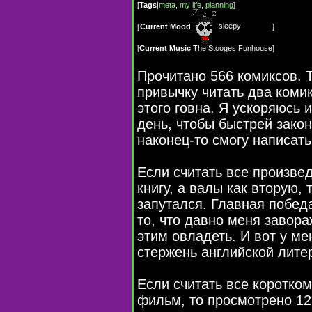
[
Tags
|
meta
,
my life
,
planning
]
sleepy
[
Current Mood
|
]
[
Current Music
|
The Stooges Funhouse
]
Прочитано 566 комиксов. Т
привычку читать два коми
этого говна. Я ускоряюсь и
день, чтобы быстрей закон
наконец-то смогу написат
Если считать все произве
книгу, а валы как вторую, 
запутался. Главная победа
то, что давно меня завора
этим овладеть. И вот у ме
стержень английской лите
Если считать все коротком
фильм, то просмотрено 1