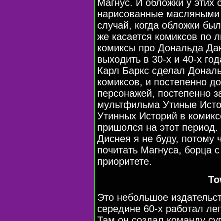
Магнус. И обложки у этих
нарисованные масляными к
случай, когда обложки бы
же касается комиксов по л
комиксы про Дональда Дак
выходить в 30-х и 40-х го
Карл Баркс сделал Донал
комиксов, и постепенно д
персонажей, постепенно з
мультфильма Утиные Истор
Утинных Историй в комикс
пришолся на этот период.
Диснея я не буду, потому 
почитать Магнуса, борца с
приоритете.
To
Это небольшое издательст
середине 60-х работал ле
Там он создал команду суп