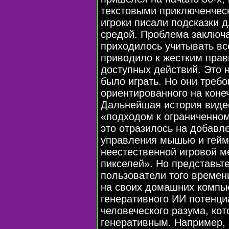
текстовыми приключенчески
игроки писали подсказки 
средой. Проблема заключа
приходилось учитывать вс
приводило к жестким пра
доступных действий. Это н
было играть. Но они требо
ориентированного на коне
Дальнейшая история виде
«подходом к ограниченном
это отразилось на добавл
управления мышью и геймп
неестественной игровой ме
пикселей». Но представьте
пользователи того време
на своих домашних компью
генеративного ИИ потенци
человеческого разума, ко
генеративным. Например, 