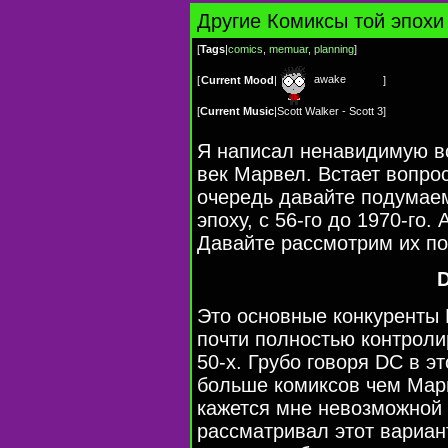
Другие Комиксы той эпохи
[
Tags
|
comics
,
memuar
,
planning
]
awake
[
Current Mood
|
]
[
Current Music
|
Scott Walker - Scott 3
]
Я написал ненавидимую в
век Марвел. Встает вопрос
очередь давайте подумаем
эпоху, с 56-го до 1970-го
Давайте рассмотрим их по
Это основные конкуренты 
почти полностью контроли
50-х. Грубо говоря DC в э
больше комиксов чем Марв
кажется мне невозможной 
рассматривал этот вариан