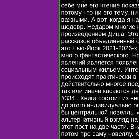
себе мне его чтение пока
потому что ни его тему, н
важными. А вот, когда я на
шедевр. Недаром многие 
произведением Диша. Это 
рассказов объединённый 
это Нью-Йорк 2021-2026-х 
много фантастического. Н
явлений является появлен
социальным жильем. Интер
происходят практически в
действительно многое пред
так или иначе касаются д
#334.. Книга состоит из н
до этого индивидуально о
бы центральной новеллы «
альтернативный взгляд на
этот пост на две части. В
потом про саму новеллу. К