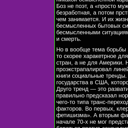
Боз не поэт, а «просто му
безработная, а потом прс
чем занимается. И их жизн
бесмысленных бытовых сит
бесмысленными ситуациями
и смерть.
Но в вообще тема борьбы 
то скорее харакетрное дл
стран, а не для Америки. 
проэкстрапалировал лине
книги социальные тренды.
государства в США, котор
Друго тренд — это разват
правильно предсказал нор
чего-то типа транс-переход
факторов. Во первых, кле
фетишизма». А вторым фак
начале 70-х не мог предст