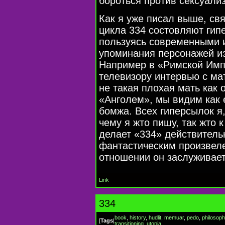
бороться против сексуали
Как я уже писал выше, свя
цикла 334 состовляют гипе
пользуясь современными 
упоминания персонажей из
Например в «Римской Имп
телевизору интервью с ма
не такая плохая мать как 
«Анголем», мы видим как 
бомжа. Всех гиперсылок я,
чему я жто пишу, так жто к
делает «334» действител
фантастическим произвеле
отношении он заслуживае
Link
334
book
,
history
,
hudlit
,
memuar
,
pedo
,
philosoph
[
Tags
|
transitioning
,
utopia