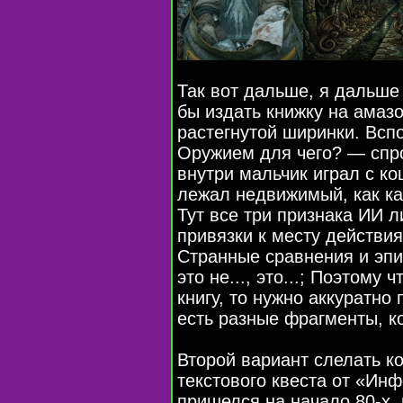
Так вот дальше, я дальше
бы издать книжку на амазо
растегнутой ширинки. Всп
Оружием для чего? — спро
внутри мальчик играл с ко
лежал недвижимый, как ка
Тут все три признака ИИ 
привязки к месту действия
Странные сравнения и эпи
это не..., это...; Поэтому
книгу, то нужно аккуратно
есть разные фрагменты, к
Второй вариант слелать к
текстового квеста от «Ин
пришелся на начало 80-х,