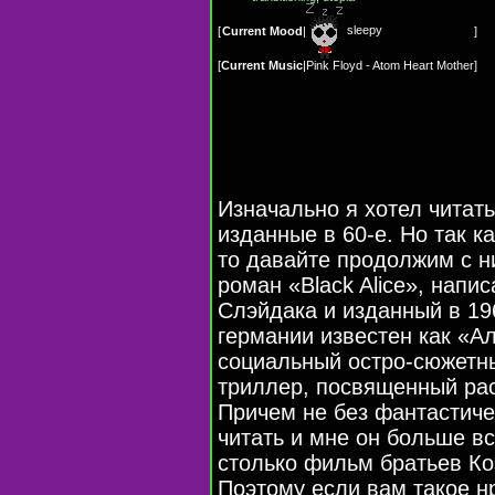
sleepy
[
Current Mood
|
]
[
Current Music
|
Pink Floyd - Atom Heart Mother
]
Изначально я хотел читат
изданные в 60-е. Но так ка
то давайте продолжим с н
роман «Black Alice», напи
Слэйдака и изданный в 196
германии известен как «Ал
социальный остро-сюжетн
триллер, посвященный ра
Причем не без фантастиче
читать и мне он больше в
столько фильм братьев Ко
Поэтому если вам такое н