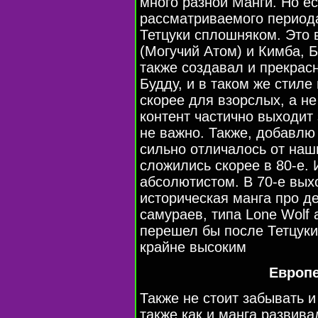
много разной Манги. Но ес
рассматриваемого периода
Тетцуки сплошняком. Это 
(Могучий Атом) и Кимба, Б
также создавал и прекра
Будду, и в таком же стиле
скорее для взорслых, а не
контент частично выходит
не важно. Также, добавлю 
сильно отличалось от наш
сложились скорее в 80-е. 
абсолютистом. В 70-е вых
историческая манга про д
самураев, типа Lone Wolf 
перешел бы после Тетцуки
крайне высоким
Европ
Также не стоит забывать 
также как и манга развив