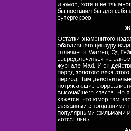
и юмор, хотя и не так мно
бы поставил бы для себя 
супергероев.
Ж
Остатки знаменитого изда
обходившего цензуру изда
отличие от Warren, Эд Ге
сосредоточиться на одно
журнале Mad. И он действ
перод золотого века этог
период. Там действительн
потрясающие сюрреалисти
высочайшего класса. Но я 
кажется, что юмор там час
связанный с тогдашними 
популярными фильмами и 
«отссылки».
А