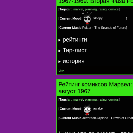
1967-1969: Вторая Фаза Р
[
Tags
|
art
,
marvel
,
planning
,
rating
,
сomics
]
sleepy
[
Current Mood
|
]
[
Current Music
|
Pulsar - The Strands of Future
]
рейтинги
Тир-лист
история
Link
Рейтинг комиксов Марвел:
август 1967
[
Tags
|
art
,
marvel
,
planning
,
rating
,
сomics
]
awake
[
Current Mood
|
[
Current Music
|
Jefferson Airplane - Crown of Creat