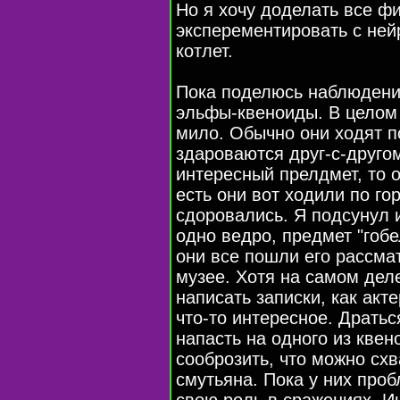
Но я хочу доделать все ф
эксперементировать с нейр
котлет.
Пока поделюсь наблюдения
эльфы-квеноиды. В целом 
мило. Обычно они ходят п
здароваются друг-с-другом
интересный прелдмет, то о
есть они вот ходили по гор
сдоровались. Я подсунул 
одно ведро, предмет "гобе
они все пошли его рассмат
музее. Хотя на самом дел
написать записки, как акт
что-то интересное. Дратьс
напасть на одного из квен
сооброзить, что можно схв
смутьяна. Пока у них проб
свою роль в сражениях. И