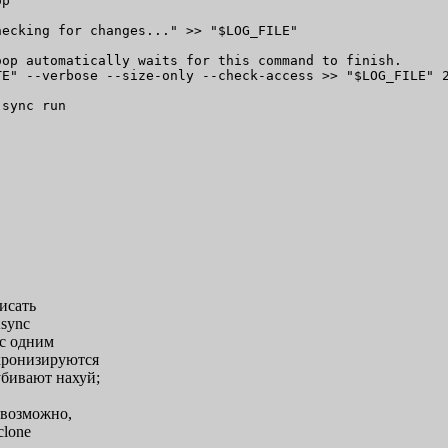
p

ecking for changes..." >> "$LOG_FILE"

op automatically waits for this command to finish.

E" --verbose --size-only --check-access >> "$LOG_FILE" 2
sync run

исать
Async
 с одним
хронизируются
убивают нахуй;
евозможно,
clone