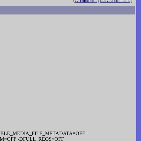
(
77 comments
|
Leave a comment
)
DENABLE_MEDIA_FILE_METADATA=OFF -
UM=OFF -DFULL_REQS=OFF