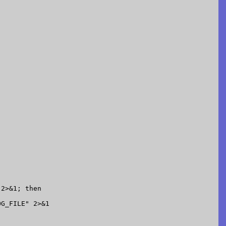
2>&1; then

G_FILE" 2>&1
