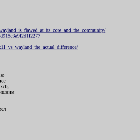
wayland_is_flawed_at_its_co
re_and_the_community/
dd915e3a9f2d1f2277
/x11_vs_wayland_the_actual_d
ifference/
аю
нее
xcb,
 лишним
рел