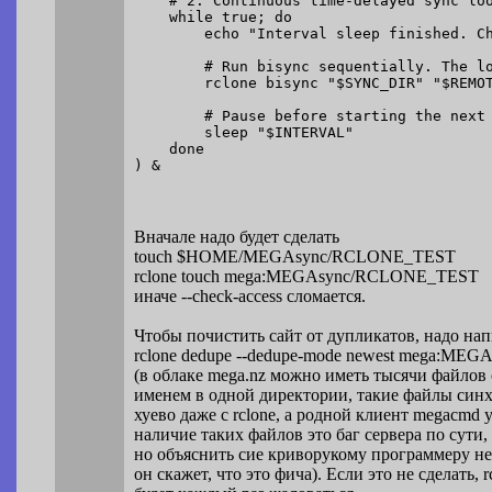
    # 2. Continuous time-delayed sync loo
    while true; do

        echo "Interval sleep finished. Ch
        # Run bisync sequentially. The lo
        rclone bisync "$SYNC_DIR" "$REMOT
        # Pause before starting the next 
        sleep "$INTERVAL"

    done

Вначале надо будет сделать
touch $HOME/MEGAsync/RCLONE_TEST
rclone touch mega:MEGAsync/RCLONE_TEST
иначе --check-access сломается.
Чтобы почистить сайт от дупликатов, надо нап
rclone dedupe --dedupe-mode newest mega:MEG
(в облаке mega.nz можно иметь тысячи файлов
именем в одной директории, такие файлы син
хуево даже с rclone, а родной клиент megacmd 
наличие таких файлов это баг сервера по сути,
но объяснить сие криворукому программеру н
он скажет, что это фича). Если это не сделать, r