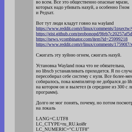
во всем. Все это общественно опасные мрази,
которых надо убивать нахуй, а особенно Гном
и Редхат.
Вот тут люди кладут говно на wayland
https://www.reddit.com/r/linux/comm
ents/1pxectw/
https://gist.github.com/probonopd/9feb7
c20257af5
https://news.ycombinator.com/item?id=25
999218
https://www.reddit.com/r/linux/comm
ents/17590l7
Сжигать эту хуйню огнем, сжигать нахуй.
Установка Wayland пока что не обязательна,
но libxcb устанавливать приходится. Я по случ
пересобирал себе систему с нуля. Все более-ме
собиралось, пока компилятор не добрался до lib
на котором он и вылетел (в середине из 300 с
программ).
Долго не мог понять, почему, но потом посмот
на локаль
LANG=C.UTF8
LC_CTYPE=ru_RU.koi8r
LC_NUMERIC="C.UTF8"