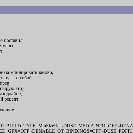
но поставил
е-менее
от
но компилировать заново,
тянула за собой
fmpeg
нтирую это).
ммандлайне,
ый рецепт
едующие
 -DCMAKE_BUILD_TYPE=MinSizeRel -DUSE_MEDIAINFO=OFF -
ED_GFX=OFF -DENABLE_QT_BINDINGS=OFF -DUSE_PDFI