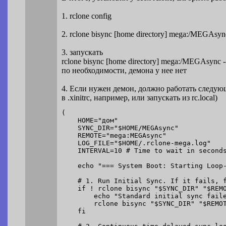
1. rclone config
2. rclone bisync [home directory] mega:/MEGAsync
3. запускать
rclone bisync [home directory] mega:/MEGAsync -
по необходимости, демона у нее нет
4. Если нужен демон, должно работать следу
в .xinitrc, например, или запускать из rc.local)
(

    HOME="дом"

    SYNC_DIR="$HOME/MEGAsync"

    REMOTE="mega:MEGAsync"

    LOG_FILE="$HOME/.rclone-mega.log"

    INTERVAL=10 # Time to wait in seconds
    echo "=== System Boot: Starting Loop-
    # 1. Run Initial Sync. If it fails, f
    if ! rclone bisync "$SYNC_DIR" "$REMO
        echo "Standard initial sync faile
        rclone bisync "$SYNC_DIR" "$REMOT
    fi
