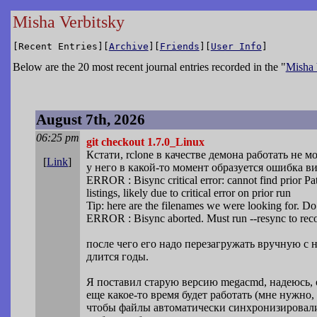
Misha Verbitsky
[Recent Entries][
Archive
][
Friends
][
User Info
]
Below are the 20 most recent journal entries recorded in the "
Misha 
August 7th, 2026
06:25 pm
git checkout 1.7.0_Linux
Кстати, rclone в качестве демона работать не 
[
Link
]
у него в какой-то момент образуется ошибка в
ERROR : Bisync critical error: cannot find prior Pa
listings, likely due to critical error on prior run
Tip: here are the filenames we were looking for. Do
ERROR : Bisync aborted. Must run --resync to reco
после чего его надо перезагружать вручную с н
длится годы.
Я поставил старую версию megacmd, надеюсь, 
еще какое-то время будет работать (мне нужно,
чтобы файлы автоматически синхронизировал