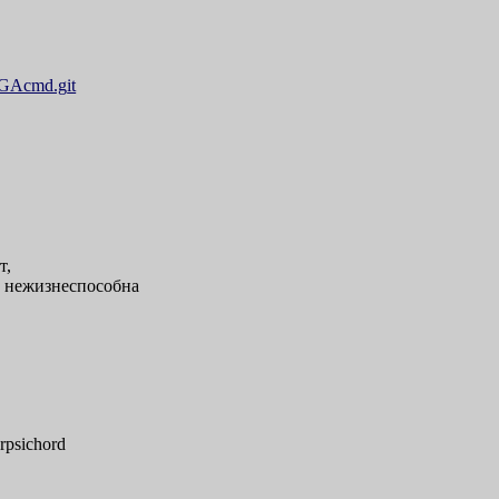
MEGAcmd.g
it
т,
е нежизнеспособна
rpsichord