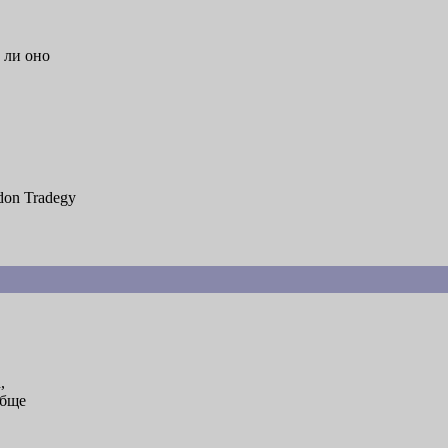
 ли оно
ndon Tradegy
,
обще
,