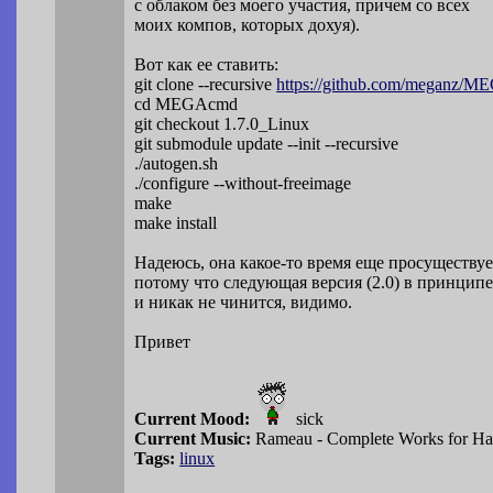
с облаком без моего участия, причем со всех
моих компов, которых дохуя).
Вот как ее ставить:
git clone --recursive
https://github.com/meganz/
cd MEGAcmd
git checkout 1.7.0_Linux
git submodule update --init --recursive
./autogen.sh
./configure --without-freeimage
make
make install
Надеюсь, она какое-то время еще просуществуе
потому что следующая версия (2.0) в принцип
и никак не чинится, видимо.
Привет
Current Mood:
sick
Current Music:
Rameau - Complete Works for Ha
Tags:
linux