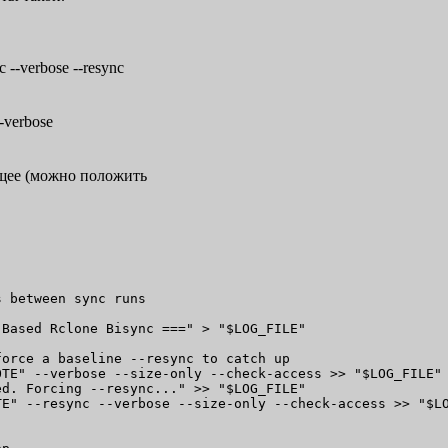
 --verbose --resync
-verbose
ющее (можно положить
 between sync runs

Based Rclone Bisync ===" > "$LOG_FILE"

orce a baseline --resync to catch up

TE" --verbose --size-only --check-access >> "$LOG_FILE" 
d. Forcing --resync..." >> "$LOG_FILE"

E" --resync --verbose --size-only --check-access >> "$LO