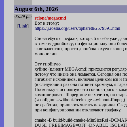
August 6th, 2026
05:29 pm
rclone/megacmd
Вот к этому:
[
Link
]
https://lj.rossia.org/users/tiphareth/2
579591.html
Снова ебусь с mega.nz, который я себе уже дав
в замену дропбоксу; по функционалу они боле
эквивалентны, просто дропбокс охуел вконец 
монополии.
Эту гнойную
хуйню (клиент MEGAcmd) приходится регуляр
потому что иначе она ломается. Сегодня она по
гигабайт исходников, включая целиком icu и f
(в следующий раз она потянет хромиум, я гара
Поскольку я использую это говно строго в ко
компилировать ffmpeg мне не хочется, но стар
(./configure --without-freeimage --without-ffmpeg)
не сработал, пришлось читать исходники. Сл
при конфигурировании отключают графику.
cmake -B build/build-cmake-MinSizeRel
DUSE_FREEIMAGE=OFF -DNABLE_ISOLAT