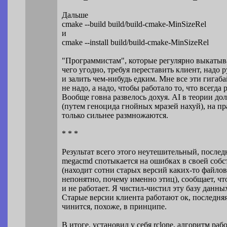
Дальше
cmake --build build/build-cmake-MinSizeRel
и
cmake --install build/build-cmake-MinSizeRel
"Программистам", которые регулярно выкаты
чего угодно, требуя переставить клиент, надо 
и залить чем-нибудь едким. Мне все эти гигаб
не надо, а надо, чтобы работало то, что всегда 
Вообще говна развелось дохуя. AI в теории до
(путем геноцида гнойных мразей нахуй), на п
только сильнее размножаются.
* * *
Результат всего этого неутешительный, послед
megacmd спотыкается на ошибках в своей собс
(находит сотни старых версий каких-то файло
непонятно, почему именно этиц), сообщает, что 
и не работает. Я чистил-чистил эту базу данных
Старые версии клиента работают ок, последняя
чинится, похоже, в принципе.
В итоге, установил у себя rclone, алгоритм раб