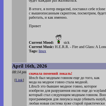
будет каждый раз жаловаться.
В итоге, я потер megacmd, поставил себе rclone
с вышеописанным скриптом, посмотрим, будет
работать, и как именно.
Привет
Current Mood:
sick
Current Music:
H.E.R.R. - Fire and Glass: A Lo
Tags:
linux
April 16th, 2026
08:14 pm
сначала поменяй локаль!
libxcb был модным говном еще до того, как
[
Link
]
мода на модное говно стала модной.
Libxcb это бывшее модное говно, которое
изобрели для разрушения иксов еще до wayland
который стал следующим модным говном. Во
программеров для линукса надо убивать нахуй
любая новая система хуже старой практически