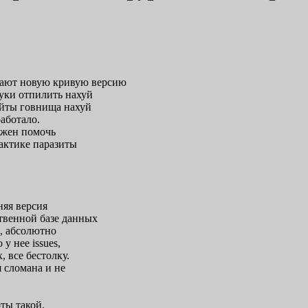
вают новую кривую версию
руки отпилить нахуй
айты говнища нахуй
работало.
лжен помочь
рактике паразиты
няя версия
твенной базе данных
в, абсолютно
у нее issues,
, все бестолку.
 сломана и не
оты такой.