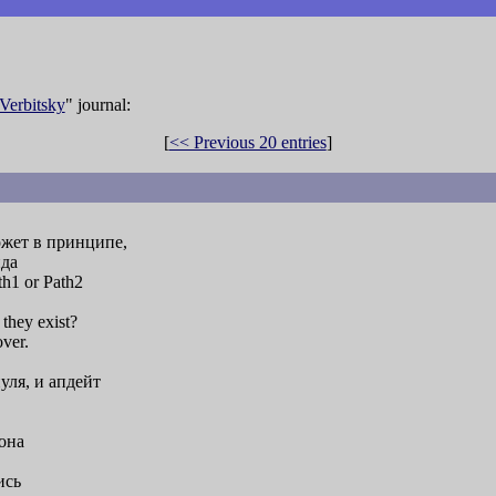
Verbitsky
" journal:
[
<< Previous 20 entries
]
может в принципе,
ида
th1 or Path2
 they exist?
ver.
уля, и апдейт
она
ись